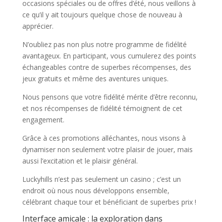
occasions spéciales ou de offres d’été, nous veillons à
ce qu’il y ait toujours quelque chose de nouveau à
apprécier.
N’oubliez pas non plus notre programme de fidélité
avantageux. En participant, vous cumulerez des points
échangeables contre de superbes récompenses, des
jeux gratuits et même des aventures uniques.
Nous pensons que votre fidélité mérite d’être reconnu,
et nos récompenses de fidélité témoignent de cet
engagement.
Grâce à ces promotions alléchantes, nous visons à
dynamiser non seulement votre plaisir de jouer, mais
aussi l’excitation et le plaisir général.
Luckyhills n’est pas seulement un casino ; c’est un
endroit où nous nous développons ensemble,
célébrant chaque tour et bénéficiant de superbes prix !
Interface amicale : la exploration dans