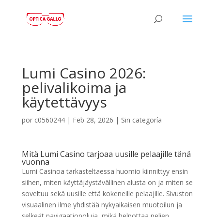
Lumi Casino 2026:
pelivalikoima ja
käytettävyys
por
c0560244
|
Feb 28, 2026
|
Sin categoría
Mitä Lumi Casino tarjoaa uusille pelaajille tänä
vuonna
Lumi Casinoa tarkasteltaessa huomio kiinnittyy ensin
siihen, miten käyttäjäystävällinen alusta on ja miten se
soveltuu sekä uusille että kokeneille pelaajille. Sivuston
visuaalinen ilme yhdistää nykyaikaisen muotoilun ja
selkeät navigaatiopoluja, mikä helpottaa pelien