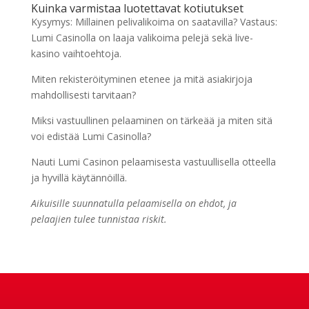
Kuinka varmistaa luotettavat kotiutukset
Kysymys: Millainen pelivalikoima on saatavilla? Vastaus:
Lumi Casinolla on laaja valikoima pelejä sekä live-
kasino vaihtoehtoja.
Miten rekisteröityminen etenee ja mitä asiakirjoja
mahdollisesti tarvitaan?
Miksi vastuullinen pelaaminen on tärkeää ja miten sitä
voi edistää Lumi Casinolla?
Nauti Lumi Casinon pelaamisesta vastuullisella otteella
ja hyvillä käytännöillä.
Aikuisille suunnatulla pelaamisella on ehdot, ja
pelaajien tulee tunnistaa riskit.