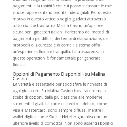
pagamenti e la rapidità con cui posso incassare le mie
vincite rappresentano priorità inderogabili. Per questo
motivo in questo articolo voglio guidarti attraverso
tutto ciò che trasforma Malina Casino un’opzione
sicura per i giocatori italiani. Parleremo dei metodi di
pagamento più diffusi, dei tempi di elaborazione, dei
protocolli di sicurezza e di come il sistema offra
un’esperienza fluida e tranquilla. La trasparenza in
queste operazioni è fondamentale per generare
fiducia.
Opzioni di Pagamento Disponibili su Malina
Casino
La varietà è essenziale per soddisfare le richieste di
ogni giocatore. Su Malina Casino troverai un’ampia
scelta di opzioni, dalle più classiche alle moderne
strumenti digitali. Le carte di credito e debito, come
Visa e Mastercard, sono sempre diffuse, mentre i
wallet digitali come Skrill e Neteller garantiscono un
ulteriore livello di comodità. Non sono assenti i bonifici