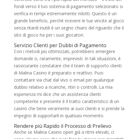
fondi verso il tuo sistema di pagamento selezionato si
verifica in tempi estremamente ridotti. Questo è un
grande beneficio, perché ricevere le tue vincite al gioco
senza ritardi inutili è un segno chiaro del riguardo che il
sito di gioco ha per i suoi giocatori.
Servizio Clienti per Dubbi di Pagamento
Con i metodi più ottimizzati, potrebbero emergere
domande o, raramente, imprevisti. In tali situazioni, è
rassicurante constatare che il team di supporto clienti
di Malina Casino è preparato e reattivo. Puoi
contattare via chat dal vivo o email per qualunque
dubbio relativo a ricariche, ritiri o controlli. La mia
esperienza mi dice che un assistenza clienti
competente e presente è il tratto caratteristico di un
casinò che tiene veramente ai suoi clienti e si prende la
impegno di supportarli in qualsiasi momento.
Rendere più Rapido il Processo di Prelievo
Anche se Malina Casino operi già a ritmi elevati, ci