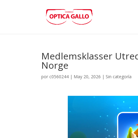
Medlemsklasser Utrede
Norge
por
c0560244
|
May 20, 2026
|
Sin categoría