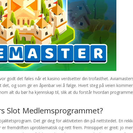
hvor godt det føles når et kasino verdsetter din trofasthet. Aviamaster
det, og som gir en åpenbar vei å følge. Hvert steg på veien kommer
om alt du bør ha kjennskap til, slik at du forstår hvordan programme
rs Slot Medlemsprogrammet?
alitetsprogram. Det gir deg for aktiviteten din på nettstedet. En rekk
er fremdriften uproblematisk og rett frem. Prinsippet er greit: jo me