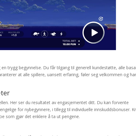
 en trygg begynnelse. Du får tilgang til generell kundestøtte, alle basa
anterer at alle spillere, uansett erfaring, føler seg velkommen og har
ter
ellen. Her ser du resultatet av engasjementet ditt. Du kan forvente
engelige for nybegynnere, i tillegg til individuelle innskuddsbonuser. K
noe som gjør det enklere å ta ut pengene.