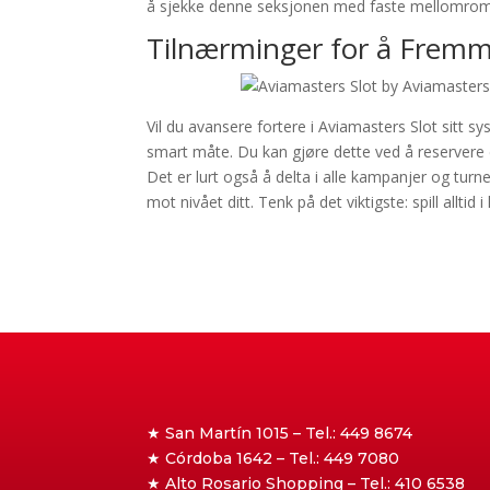
å sjekke denne seksjonen med faste mellomrom
Tilnærminger for å Fremm
Vil du avansere fortere i Aviamasters Slot sitt
smart måte. Du kan gjøre dette ved å reservere 
Det er lurt også å delta i alle kampanjer og turn
mot nivået ditt. Tenk på det viktigste: spill alltid i
★ San Martín 1015 – Tel.: 449 8674
★ Córdoba 1642 – Tel.: 449 7080
★ Alto Rosario Shopping – Tel.: 410 6538