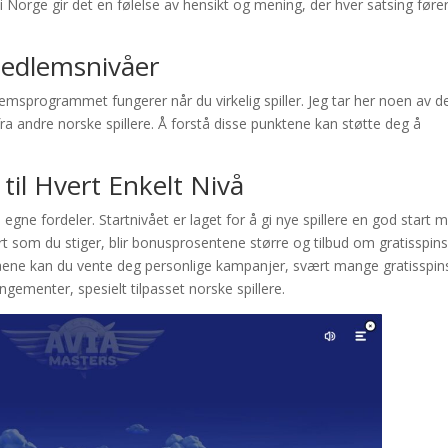
s i Norge gir det en følelse av hensikt og mening, der hver satsing føre
Medlemsnivåer
emsprogrammet fungerer når du virkelig spiller. Jeg tar her noen av d
ra andre norske spillere. Å forstå disse punktene kan støtte deg å
 til Hvert Enkelt Nivå
 egne fordeler. Startnivået er laget for å gi nye spillere en god start 
rt som du stiger, blir bonusprosentene større og tilbud om gratisspin
åene kan du vente deg personlige kampanjer, svært mange gratisspin
angementer, spesielt tilpasset norske spillere.