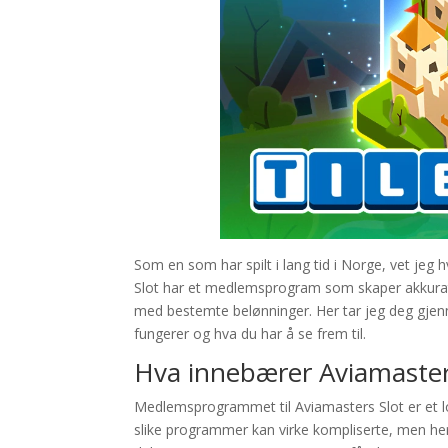
Som en som har spilt i lang tid i Norge, vet jeg 
Slot har et medlemsprogram som skaper akkurat 
med bestemte belønninger. Her tar jeg deg gjenn
fungerer og hva du har å se frem til.
Hva innebærer Aviamaste
Medlemsprogrammet til Aviamasters Slot er et loj
slike programmer kan virke kompliserte, men her 