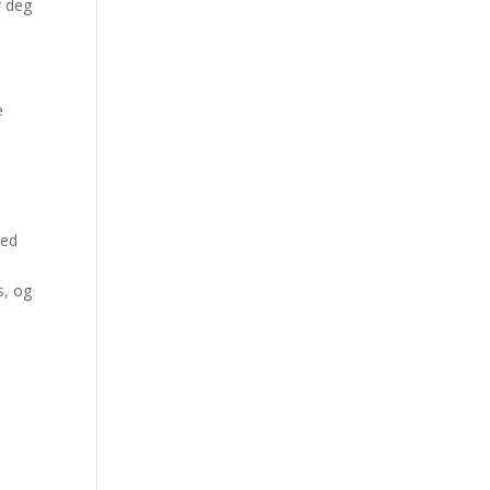
r deg
e
med
s
s, og