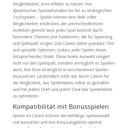
Möglichkeiten, Boni effektiv zu nutzen. Von
dynamischen Spielautomaten bis hin zu strategischen
Tischspielen – Spieler können eine Welt voller
Möglichkeiten entdecken, die unterschiedlichsten
Vorlieben gerecht wird. Jedes Spiel besticht durch
besondere Themen und Funktionen, die für Spannung
und Spielspaß sorgen. Das Casino bietet populäre Titel
und spezielle Optionen, sodass jeder Spieler etwas
Entsprechendes findet. Diese breite Auswahl steigert
nicht nur den Spielspaß, sondern ermöglicht es Spielern
auch, ihre Boni strategisch in verschiedenen Spielen
einzusetzen. Letztendlich steht das Bison Casino für
die Möglichkeit, das Spielerlebnis selbst zu gestalten
und mit jedem Dreh und jedem Deal das Spielerlebnis
zu optimieren.
Kompatibilität mit Bonusspielen
Spieler im Casino können die vielfältige Spielauswahl
voll ausnutzen und ihre Bonusangebote optimal