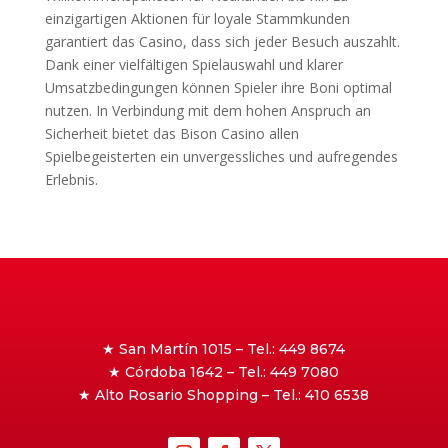
einzigartigen Aktionen für loyale Stammkunden
garantiert das Casino, dass sich jeder Besuch auszahlt.
Dank einer vielfältigen Spielauswahl und klarer
Umsatzbedingungen können Spieler ihre Boni optimal
nutzen. In Verbindung mit dem hohen Anspruch an
Sicherheit bietet das Bison Casino allen
Spielbegeisterten ein unvergessliches und aufregendes
Erlebnis.
★ San Martín 1015 – Tel.: 449 8674
★ Córdoba 1642 – Tel.: 449 7080
★ Alto Rosario Shopping – Tel.: 410 6538