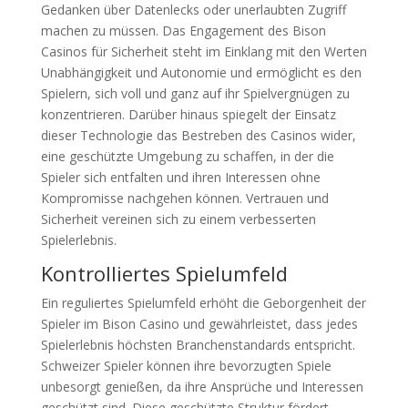
Gedanken über Datenlecks oder unerlaubten Zugriff
machen zu müssen. Das Engagement des Bison
Casinos für Sicherheit steht im Einklang mit den Werten
Unabhängigkeit und Autonomie und ermöglicht es den
Spielern, sich voll und ganz auf ihr Spielvergnügen zu
konzentrieren. Darüber hinaus spiegelt der Einsatz
dieser Technologie das Bestreben des Casinos wider,
eine geschützte Umgebung zu schaffen, in der die
Spieler sich entfalten und ihren Interessen ohne
Kompromisse nachgehen können. Vertrauen und
Sicherheit vereinen sich zu einem verbesserten
Spielerlebnis.
Kontrolliertes Spielumfeld
Ein reguliertes Spielumfeld erhöht die Geborgenheit der
Spieler im Bison Casino und gewährleistet, dass jedes
Spielerlebnis höchsten Branchenstandards entspricht.
Schweizer Spieler können ihre bevorzugten Spiele
unbesorgt genießen, da ihre Ansprüche und Interessen
geschützt sind. Diese geschützte Struktur fördert