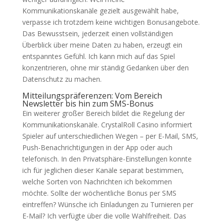
Kommunikationskanäle gezielt ausgewählt habe,
verpasse ich trotzdem keine wichtigen Bonusangebote.
Das Bewusstsein, jederzeit einen vollständigen
Überblick über meine Daten zu haben, erzeugt ein
entspanntes Gefühl. Ich kann mich auf das Spiel
konzentrieren, ohne mir ständig Gedanken über den
Datenschutz zu machen.
Mitteilungspräferenzen: Vom Bereich
Newsletter bis hin zum SMS-Bonus
Ein weiterer großer Bereich bildet die Regelung der
Kommunikationskanäle. CrystalRoll Casino informiert
Spieler auf unterschiedlichen Wegen – per E-Mail, SMS,
Push-Benachrichtigungen in der App oder auch
telefonisch. In den Privatsphäre-Einstellungen konnte
ich für jeglichen dieser Kanäle separat bestimmen,
welche Sorten von Nachrichten ich bekommen
möchte. Sollte der wöchentliche Bonus per SMS
eintreffen? Wünsche ich Einladungen zu Turnieren per
E-Mail? Ich verfügte über die volle Wahlfreiheit. Das