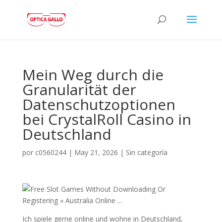
Mein Weg durch die
Granularität der
Datenschutzoptionen
bei CrystalRoll Casino in
Deutschland
por
c0560244
|
May 21, 2026
|
Sin categoría
Ich spiele gerne online und wohne in Deutschland,