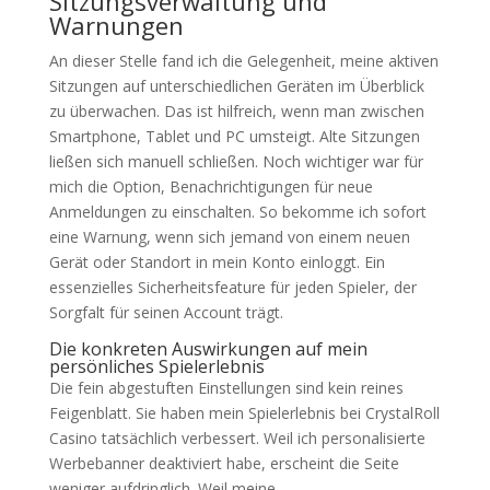
Sitzungsverwaltung und
Warnungen
An dieser Stelle fand ich die Gelegenheit, meine aktiven
Sitzungen auf unterschiedlichen Geräten im Überblick
zu überwachen. Das ist hilfreich, wenn man zwischen
Smartphone, Tablet und PC umsteigt. Alte Sitzungen
ließen sich manuell schließen. Noch wichtiger war für
mich die Option, Benachrichtigungen für neue
Anmeldungen zu einschalten. So bekomme ich sofort
eine Warnung, wenn sich jemand von einem neuen
Gerät oder Standort in mein Konto einloggt. Ein
essenzielles Sicherheitsfeature für jeden Spieler, der
Sorgfalt für seinen Account trägt.
Die konkreten Auswirkungen auf mein
persönliches Spielerlebnis
Die fein abgestuften Einstellungen sind kein reines
Feigenblatt. Sie haben mein Spielerlebnis bei CrystalRoll
Casino tatsächlich verbessert. Weil ich personalisierte
Werbebanner deaktiviert habe, erscheint die Seite
weniger aufdringlich. Weil meine