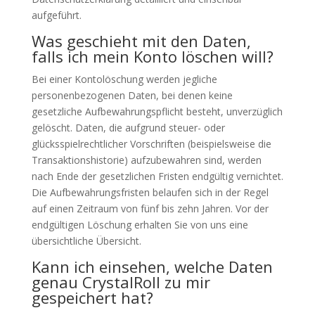
aufgeführt.
Was geschieht mit den Daten,
falls ich mein Konto löschen will?
Bei einer Kontolöschung werden jegliche
personenbezogenen Daten, bei denen keine
gesetzliche Aufbewahrungspflicht besteht, unverzüglich
gelöscht. Daten, die aufgrund steuer- oder
glücksspielrechtlicher Vorschriften (beispielsweise die
Transaktionshistorie) aufzubewahren sind, werden
nach Ende der gesetzlichen Fristen endgültig vernichtet.
Die Aufbewahrungsfristen belaufen sich in der Regel
auf einen Zeitraum von fünf bis zehn Jahren. Vor der
endgültigen Löschung erhalten Sie von uns eine
übersichtliche Übersicht.
Kann ich einsehen, welche Daten
genau CrystalRoll zu mir
gespeichert hat?