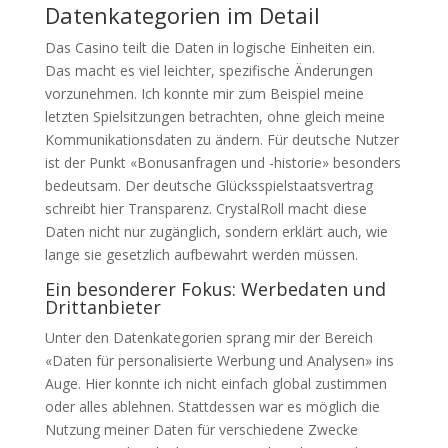
Datenkategorien im Detail
Das Casino teilt die Daten in logische Einheiten ein.
Das macht es viel leichter, spezifische Änderungen
vorzunehmen. Ich konnte mir zum Beispiel meine
letzten Spielsitzungen betrachten, ohne gleich meine
Kommunikationsdaten zu ändern. Für deutsche Nutzer
ist der Punkt «Bonusanfragen und -historie» besonders
bedeutsam. Der deutsche Glücksspielstaatsvertrag
schreibt hier Transparenz. CrystalRoll macht diese
Daten nicht nur zugänglich, sondern erklärt auch, wie
lange sie gesetzlich aufbewahrt werden müssen.
Ein besonderer Fokus: Werbedaten und
Drittanbieter
Unter den Datenkategorien sprang mir der Bereich
«Daten für personalisierte Werbung und Analysen» ins
Auge. Hier konnte ich nicht einfach global zustimmen
oder alles ablehnen. Stattdessen war es möglich die
Nutzung meiner Daten für verschiedene Zwecke