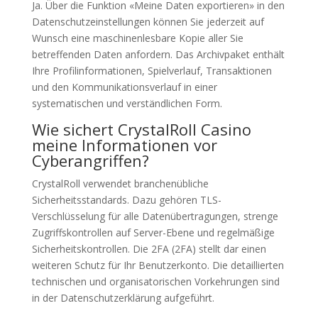
Ja. Über die Funktion «Meine Daten exportieren» in den
Datenschutzeinstellungen können Sie jederzeit auf
Wunsch eine maschinenlesbare Kopie aller Sie
betreffenden Daten anfordern. Das Archivpaket enthält
Ihre Profilinformationen, Spielverlauf, Transaktionen
und den Kommunikationsverlauf in einer
systematischen und verständlichen Form.
Wie sichert CrystalRoll Casino
meine Informationen vor
Cyberangriffen?
CrystalRoll verwendet branchenübliche
Sicherheitsstandards. Dazu gehören TLS-
Verschlüsselung für alle Datenübertragungen, strenge
Zugriffskontrollen auf Server-Ebene und regelmäßige
Sicherheitskontrollen. Die 2FA (2FA) stellt dar einen
weiteren Schutz für Ihr Benutzerkonto. Die detaillierten
technischen und organisatorischen Vorkehrungen sind
in der Datenschutzerklärung aufgeführt.