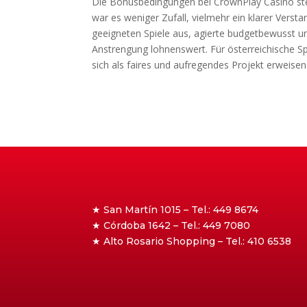
Die Bonusbedingungen bei CrownPlay Casino stell
war es weniger Zufall, vielmehr ein klarer Verst
geeigneten Spiele aus, agierte budgetbewusst un
Anstrengung lohnenswert. Für österreichische Sp
sich als faires und aufregendes Projekt erweisen
★ San Martín 1015 – Tel.: 449 8674
★ Córdoba 1642 – Tel.: 449 7080
★ Alto Rosario Shopping – Tel.: 410 6538