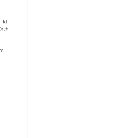
. Ich
 Dreh
em