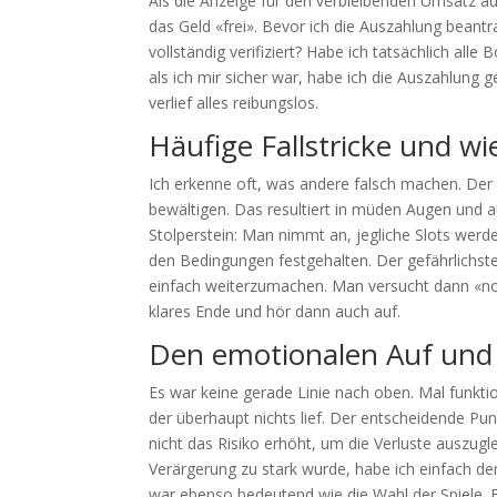
Als die Anzeige für den verbleibenden Umsatz auf n
das Geld «frei». Bevor ich die Auszahlung beant
vollständig verifiziert? Habe ich tatsächlich al
als ich mir sicher war, habe ich die Auszahlung 
verlief alles reibungslos.
Häufige Fallstricke und w
Ich erkenne oft, was andere falsch machen. De
bewältigen. Das resultiert in müden Augen und au
Stolperstein: Man nimmt an, jegliche Slots wer
den Bedingungen festgehalten. Der gefährlichst
einfach weiterzumachen. Man versucht dann «noc
klares Ende und hör dann auch auf.
Den emotionalen Auf und
Es war keine gerade Linie nach oben. Mal funktio
der überhaupt nichts lief. Der entscheidende Pun
nicht das Risiko erhöht, um die Verluste auszugl
Verärgerung zu stark wurde, habe ich einfach
war ebenso bedeutend wie die Wahl der Spiele. 