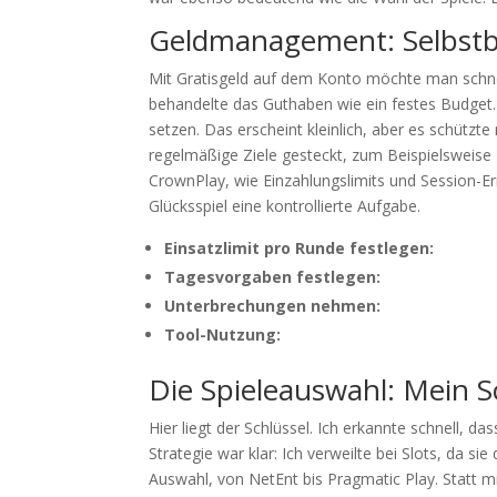
Geldmanagement: Selbstb
Mit Gratisgeld auf dem Konto möchte man schnel
behandelte das Guthaben wie ein festes Budget.
setzen. Das erscheint kleinlich, aber es schützte
regelmäßige Ziele gesteckt, zum Beispielsweise 
CrownPlay, wie Einzahlungslimits und Session-Er
Glücksspiel eine kontrollierte Aufgabe.
Einsatzlimit pro Runde festlegen:
Tagesvorgaben festlegen:
Unterbrechungen nehmen:
Tool-Nutzung:
Die Spieleauswahl: Mein S
Hier liegt der Schlüssel. Ich erkannte schnell, 
Strategie war klar: Ich verweilte bei Slots, da s
Auswahl, von NetEnt bis Pragmatic Play. Statt m