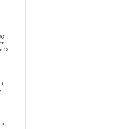
fig
esem
em 10
rt.
e
. Es