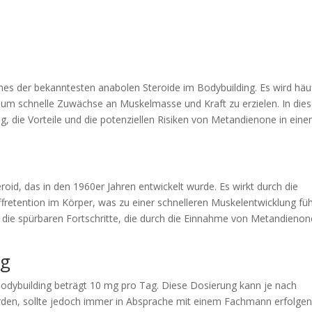
nes der bekanntesten anabolen Steroide im Bodybuilding. Es wird häu
 um schnelle Zuwächse an Muskelmasse und Kraft zu erzielen. In di
g, die Vorteile und die potenziellen Risiken von Metandienone in ein
oid, das in den 1960er Jahren entwickelt wurde. Es wirkt durch die
fretention im Körper, was zu einer schnelleren Muskelentwicklung füh
d die spürbaren Fortschritte, die durch die Einnahme von Metandienon
ng
odybuilding beträgt 10 mg pro Tag. Diese Dosierung kann je nach
erden, sollte jedoch immer in Absprache mit einem Fachmann erfolgen