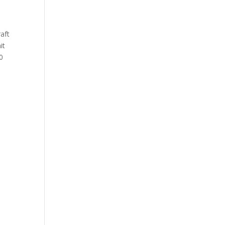
aft
it
0