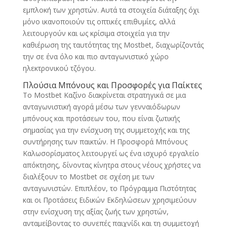
εμπλοκή των χρηστών. Αυτά τα στοιχεία διάταξης όχι
μόνο ικανοποιούν τις οπτικές επιθυμίες, αλλά
λειτουργούν και ως κρίσιμα στοιχεία για την
καθιέρωση της ταυτότητας της Mostbet, διαχωρίζοντάς
την σε ένα όλο και πιο ανταγωνιστικό χώρο
ηλεκτρονικού τζόγου.
Πλούσια Μπόνους και Προσφορές για Παίκτες
Το Mostbet Καζίνο διακρίνεται στρατηγικά σε μια
ανταγωνιστική αγορά μέσω των γενναιόδωρων
μπόνους και προτάσεων του, που είναι ζωτικής
σημασίας για την ενίσχυση της συμμετοχής και της
συντήρησης των παικτών. Η Προσφορά Μπόνους
Καλωσορίσματος λειτουργεί ως ένα ισχυρό εργαλείο
απόκτησης, δίνοντας κίνητρα στους νέους χρήστες να
διαλέξουν το Mostbet σε σχέση με των
ανταγωνιστών. Επιπλέον, το Πρόγραμμα Πιστότητας
και οι Προτάσεις Ειδικών Εκδηλώσεων χρησιμεύουν
στην ενίσχυση της αξίας ζωής των χρηστών,
ανταμείβοντας το συνεπές παιχνίδι και τη συμμετοχή