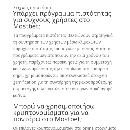
Συχνές ερωτήσεις
Υπάρχει πρόγραμμα πιστότητας
για συχνούς χρήστες στο
Mostbet;
Τα προγράμματα πιστότητας βελτιώνουν στρατηγικά
τη συντήρηση των χρηστών μέσω κλιμακωτών
παροχών πιστότητας και συχνών μπόνους. Αυτά τα
προγράμματα μεγιστοποιούν την αξία χρόνου του
χρήστη, παρέχοντας παρακινήσεις για τη συμμετοχή
και ενδυναμώνοντας την αφοσίωση στο εμπορικό
σήμα, χρησιμοποιώντας αποτελεσματικά στοιχεία
gamification για τη συντήρηση της μακροπρόθεσμης
συμμετοχής των παικτών στην ανταγωνιστική αγορά
καζίνο.
Μπορώ να χρησιμοποιήσω
κρυπτονομίσματα για να
ποντάρω στο Mostbet;
Οι επιλογές κρυπτονομισμάτων στα online στοιχήματα