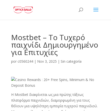
Mostbet – Το Τυχερό
παιχνίδι Δημιουργημένο
για Επιτυχίες
por
c0560244
|
Nov 3, 2025
|
Sin categoría
Η Mostbet διακρίνεται ως μια πρώτης τάξεως
πλατφόρμα παιχνιδιών, διαμορφωμένη για τους
θέλουν μια υψηλότερη εμπειρία τυχερού παιχνιδιού.