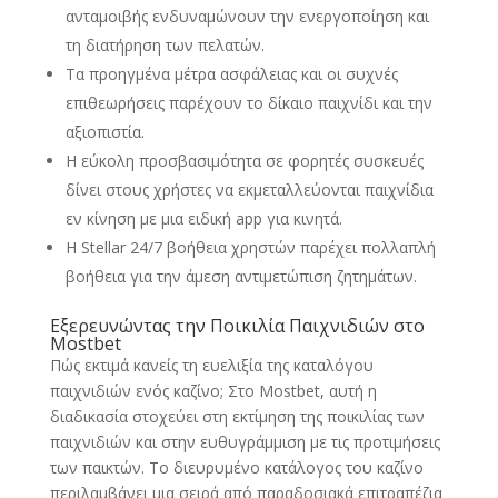
ανταμοιβής ενδυναμώνουν την ενεργοποίηση και
τη διατήρηση των πελατών.
Τα προηγμένα μέτρα ασφάλειας και οι συχνές
επιθεωρήσεις παρέχουν το δίκαιο παιχνίδι και την
αξιοπιστία.
Η εύκολη προσβασιμότητα σε φορητές συσκευές
δίνει στους χρήστες να εκμεταλλεύονται παιχνίδια
εν κίνηση με μια ειδική app για κινητά.
Η Stellar 24/7 βοήθεια χρηστών παρέχει πολλαπλή
βοήθεια για την άμεση αντιμετώπιση ζητημάτων.
Εξερευνώντας την Ποικιλία Παιχνιδιών στο
Mostbet
Πώς εκτιμά κανείς τη ευελιξία της καταλόγου
παιχνιδιών ενός καζίνο; Στο Mostbet, αυτή η
διαδικασία στοχεύει στη εκτίμηση της ποικιλίας των
παιχνιδιών και στην ευθυγράμμιση με τις προτιμήσεις
των παικτών. Το διευρυμένο κατάλογος του καζίνο
περιλαμβάνει μια σειρά από παραδοσιακά επιτραπέζια