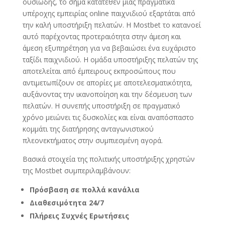
ουσιώδης, το σήμα κατατεθέν μιας πραγματικά
υπέροχης εμπειρίας online παιχνιδιού εξαρτάται από
την καλή υποστήριξη πελατών. Η Mostbet το κατανοεί
αυτό παρέχοντας προτεραιότητα στην άμεση και
άμεση εξυπηρέτηση για να βεβαιώσει ένα ευχάριστο
ταξίδι παιχνιδιού. Η ομάδα υποστήριξης πελατών της
αποτελείται από έμπειρους εκπροσώπους που
αντιμετωπίζουν σε απορίες με αποτελεσματικότητα,
αυξάνοντας την ικανοποίηση και την δέσμευση των
πελατών. Η συνεπής υποστήριξη σε πραγματικό
χρόνο μειώνει τις δυσκολίες και είναι αναπόσπαστο
κομμάτι της διατήρησης ανταγωνιστικού
πλεονεκτήματος στην συμπιεσμένη αγορά.
Βασικά στοιχεία της πολιτικής υποστήριξης χρηστών
της Mostbet συμπεριλαμβάνουν:
Πρόσβαση σε πολλά κανάλια
Διαθεσιμότητα 24/7
Πλήρεις Συχνές Ερωτήσεις