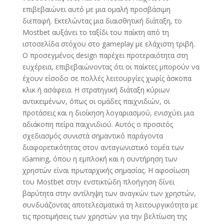
επιβεβαιώνει αυτό με μια ομαλή προσβάσιμη
διεπαφή. Εκτελώντας μια διαισθητική διάταξη, το
Mostbet αυξάνει το ταξίδι του παίκτη από τη
ιστοσελίδα στόχου στο gameplay με ελάχιστη τριβή.
Ο προσεγμένος design παρέχει προτεραιότητα στη
ευχέρεια, επιβεβαιώνοντας ότι οι παίκτες μπορούν να
έχουν είσοδο σε πολλές λειτουργίες χωρίς άσκοπα
κλικ ή ασάφεια. Η στρατηγική διάταξη κύριων
αντικειμένων, όπως οι ομάδες παιχνιδιών, οι
προτάσεις και η διοίκηση λογαριασμού, ενισχύει μια
αδιάκοπη πείρα παιχνιδιού. Αυτός ο προσιτός
σχεδιασμός συνιστά σημαντικό παράγοντα
διαφορετικότητας στον ανταγωνιστικό τομέα των
iGaming, όπου η εμπλοκή και η συντήρηση των
χρηστών είναι πρωταρχικής σημασίας. Η αφοσίωση
του Mostbet στην ενστικτώδη πλοήγηση δίνει
βαρύτητα στην αντίληψη των αναγκών των χρηστών,
συνδυάζοντας αποτελεσματικά τη λειτουργικότητα με
τις προτιμήσεις των χρηστών για την βελτίωση της