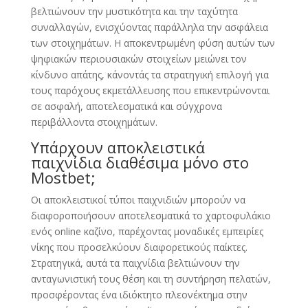
βελτιώνουν την μυστικότητα και την ταχύτητα
συναλλαγών, ενισχύοντας παράλληλα την ασφάλεια
των στοιχημάτων. Η αποκεντρωμένη φύση αυτών των
ψηφιακών περιουσιακών στοιχείων μειώνει τον
κίνδυνο απάτης, κάνοντάς τα στρατηγική επιλογή για
τους παρόχους εκμετάλλευσης που επικεντρώνονται
σε ασφαλή, αποτελεσματικά και σύγχρονα
περιβάλλοντα στοιχημάτων.
Υπάρχουν αποκλειστικά
παιχνίδια διαθέσιμα μόνο στο
Mostbet;
Οι αποκλειστικοί τύποι παιχνιδιών μπορούν να
διαφοροποιήσουν αποτελεσματικά το χαρτοφυλάκιο
ενός online καζίνο, παρέχοντας μοναδικές εμπειρίες
νίκης που προσελκύουν διαφορετικούς παίκτες.
Στρατηγικά, αυτά τα παιχνίδια βελτιώνουν την
ανταγωνιστική τους θέση και τη συντήρηση πελατών,
προσφέροντας ένα ιδιόκτητο πλεονέκτημα στην