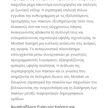
παιχνίδια μέχρι καινοτόμα κουλοχέρηδες και επιλογές
με ζωντανό ντίλερ. Η στρατηγική επιλογή τίτλων
εγγυάται την ευθυγράμμιση με τις εξελισσόμενες
προτιμήσεις των παικτών, εξυπηρετώντας τόσο τους
κλασικούς όσο και τους σύγχρονους λάτρεις.
Ανανεώνοντας αδιάκοπα τη συλλογή τους και
ενσωματώνοντας τεχνολογία υψηλής τεχνολογίας, το
Mostbet διατηρεί μια ευέλικτη αντίκτυπο στις ανάγκες
της αγοράς. Το ανταγωνιστικό πλεονέκτημα
επιτυγχάνεται μέσω συνεργασιών με γνωστούς
προγραμματιστές λογισμικού, εξασφαλίζοντας
εμπειρίες υψηλής ποιότητας. Η ανάλυση της
συμπεριφοράς των παικτών και οι γνώσεις που
στηρίζονται σε δεδομένα δίνουν στο Mostbet να
διευρύνει στρατηγικά την ποικιλία των παιχνιδιών του
βελτιώνοντας την ενεργοποίηση και τη διατήρηση των
παικτών μεταξύ διαφορετικών δημογραφικών
ομάδων.
Ανυπέρβλητη Εμπειρία Χρήστη και