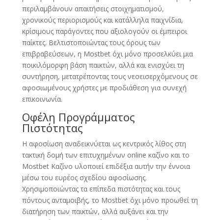
περιλαμβάνουν απαιτήσεις στοιχηματισμού,
χρονικούς περιορισμούς και κατάλληλα παιχνίδια,
κρίσιμους παράγοντες που αξιολογούν οι έμπειροι
παίκτες. Βελτιστοποιώντας τους όρους των
επιβραβεύσεων, η Mostbet όχι μόνο προσελκύει μια
ποικιλόμορφη βάση παικτών, αλλά και ενισχύει τη
συντήρηση, μετατρέποντας τους νεοεισερχόμενους σε
αφοσιωμένους χρήστες με προδιάθεση για συνεχή
επικοινωνία.
Οφέλη Προγράμματος
Πιστότητας
Η αφοσίωση αναδεικνύεται ως κεντρικός λίθος στη
τακτική δομή των επιτυχημένων online καζίνο και το
Mostbet Καζίνο υλοποιεί επιδέξια αυτήν την έννοια
μέσω του ευρέος σχεδίου αφοσίωσης.
Χρησιμοποιώντας τα επίπεδα πιστότητας και τους
πόντους ανταμοιβής, το Mostbet όχι μόνο προωθεί τη
διατήρηση των παικτών, αλλά αυξάνει και την