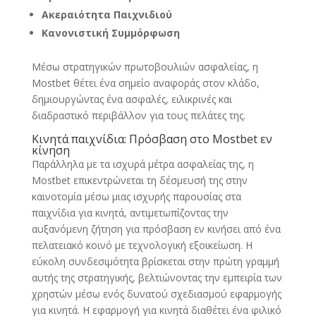
Ακεραιότητα Παιχνιδιού
Κανονιστική Συμμόρφωση
Μέσω στρατηγικών πρωτοβουλιών ασφαλείας, η
Mostbet θέτει ένα σημείο αναφοράς στον κλάδο,
δημιουργώντας ένα ασφαλές, ειλικρινές και
διαδραστικό περιβάλλον για τους πελάτες της.
Κινητά παιχνίδια: Πρόσβαση στο Mostbet εν
κίνηση
Παράλληλα με τα ισχυρά μέτρα ασφαλείας της, η
Mostbet επικεντρώνεται τη δέσμευσή της στην
καινοτομία μέσω μιας ισχυρής παρουσίας στα
παιχνίδια για κινητά, αντιμετωπίζοντας την
αυξανόμενη ζήτηση για πρόσβαση εν κινήσει από ένα
πελατειακό κοινό με τεχνολογική εξοικείωση. Η
εύκολη συνδεσιμότητα βρίσκεται στην πρώτη γραμμή
αυτής της στρατηγικής, βελτιώνοντας την εμπειρία των
χρηστών μέσω ενός δυνατού σχεδιασμού εφαρμογής
για κινητά. Η εφαρμογή για κινητά διαθέτει ένα φιλικό