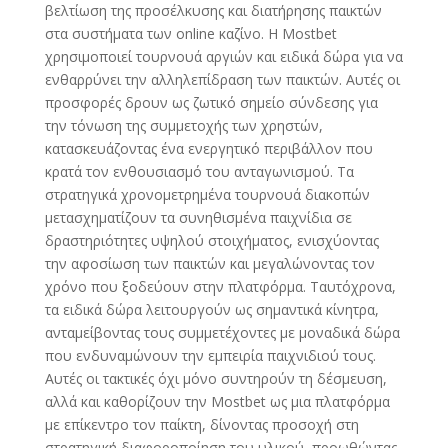
βελτίωση της προσέλκυσης και διατήρησης παικτών
στα συστήματα των online καζίνο. Η Mostbet
χρησιμοποιεί τουρνουά αργιών και ειδικά δώρα για να
ενθαρρύνει την αλληλεπίδραση των παικτών. Αυτές οι
προσφορές δρουν ως ζωτικό σημείο σύνδεσης για
την τόνωση της συμμετοχής των χρηστών,
κατασκευάζοντας ένα ενεργητικό περιβάλλον που
κρατά τον ενθουσιασμό του ανταγωνισμού. Τα
στρατηγικά χρονομετρημένα τουρνουά διακοπών
μετασχηματίζουν τα συνηθισμένα παιχνίδια σε
δραστηριότητες υψηλού στοιχήματος, ενισχύοντας
την αφοσίωση των παικτών και μεγαλώνοντας τον
χρόνο που ξοδεύουν στην πλατφόρμα. Ταυτόχρονα,
τα ειδικά δώρα λειτουργούν ως σημαντικά κίνητρα,
ανταμείβοντας τους συμμετέχοντες με μοναδικά δώρα
που ενδυναμώνουν την εμπειρία παιχνιδιού τους.
Αυτές οι τακτικές όχι μόνο συντηρούν τη δέσμευση,
αλλά και καθορίζουν την Mostbet ως μια πλατφόρμα
με επίκεντρο τον παίκτη, δίνοντας προσοχή στη
στρατηγική διαφοροποίηση του υλικού, προωθώντας