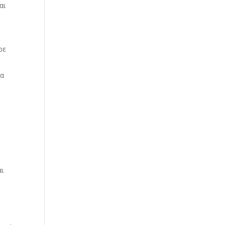
αι
ρε
ια
αι