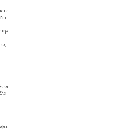
ποτε
Για
στην
τις
ές οι
γάλα
ύψει