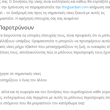
σας. Ο δονήσεις της νίκης είναι κολλητικός και καθώς θα εορτάζετε 
τε την έμπνευση να πειραματιστείτε την
theguardian.com
κλήρωση σας
– το διαδρομή σας προς τις σημαντικές νίκες ξεκινά με αυτές τις
αστείτε. Η αφήγηση επιτυχίας σας σας αναμένει!
 Παροτρύνουν
 διηγούνται τις ιστορίες επιτυχίας τους, είναι προφανές ότι οι μπό
αλλάξουν υπάρξεις. Οραματιστείτε τι μπορούν να προσφέρουν αυτές
ές νίκες μέχρι τζάκποτ που μετασχηματίζουν τη ζωή, οι ευκαιρίες εί
ιπέτειες τους, αποδεικνύοντας πώς οι μπόνους περιστροφές τους έχ
γησε σε σημαντικές νίκες
οστηρίζουν ο ένας τον άλλον
, αλλά και τη ευφορία και τον δονήσεις που συμπληρώνει κάθε γύρι
ας, ενδεχομένως σας περιμένει με αυτές τις μπόνους περιστροφές στ
 οι επόμενοι που θα μοιραστούν τον κατόρθωμα σας!