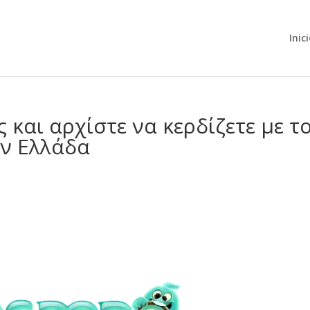
Inic
και αρχίστε να κερδίζετε με τ
ην Ελλάδα