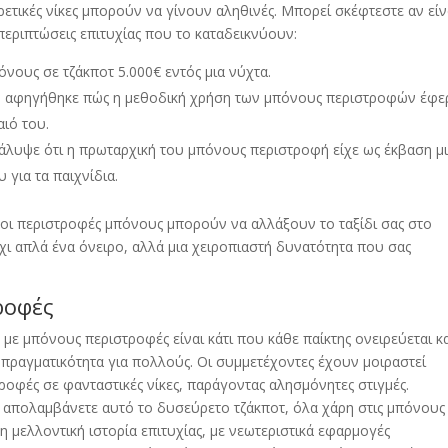
ιρετικές νίκες μπορούν να γίνουν αληθινές. Μπορεί σκέφτεστε αν είν
περιπτώσεις επιτυχίας που το καταδεικνύουν:
όνους σε τζάκποτ 5.000€ εντός μια νύχτα.
 αφηγήθηκε πώς η μεθοδική χρήση των μπόνους περιστροφών έφε
αιό του.
άλυψε ότι η πρωταρχική του μπόνους περιστροφή είχε ως έκβαση μ
 για τα παιχνίδια.
 οι περιστροφές μπόνους μπορούν να αλλάξουν το ταξίδι σας στο
όχι απλά ένα όνειρο, αλλά μια χειροπιαστή δυνατότητα που σας
ροφές
ε μπόνους περιστροφές είναι κάτι που κάθε παίκτης ονειρεύεται κ
ι πραγματικότητα για πολλούς. Οι συμμετέχοντες έχουν μοιραστεί
ροφές σε φανταστικές νίκες, παράγοντας αλησμόνητες στιγμές.
α απολαμβάνετε αυτό το δυσεύρετο τζάκποτ, όλα χάρη στις μπόνους
 η μελλοντική ιστορία επιτυχίας, με νεωτεριστικά εφαρμογές