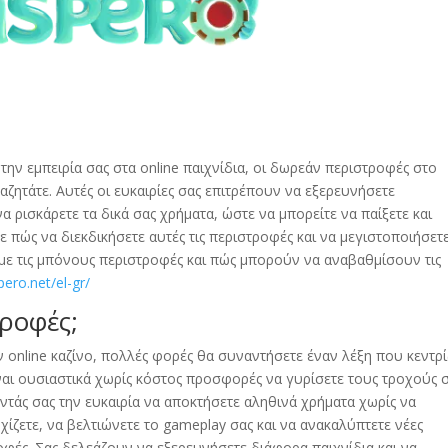
 την εμπειρία σας στα online παιχνίδια, οι δωρεάν περιστροφές στο
αζητάτε. Αυτές οι ευκαιρίες σας επιτρέπουν να εξερευνήσετε
 ρισκάρετε τα δικά σας χρήματα, ώστε να μπορείτε να παίξετε και
 πώς να διεκδικήσετε αυτές τις περιστροφές και να μεγιστοποιήσετε
 με τις μπόνους περιστροφές και πώς μπορούν να αναβαθμίσουν τις
pero.net/el-gr/
τροφές;
online καζίνο, πολλές φορές θα συναντήσετε έναν λέξη που κεντρί
ίναι ουσιαστικά χωρίς κόστος προσφορές να γυρίσετε τους τροχούς 
άς σας την ευκαιρία να αποκτήσετε αληθινά χρήματα χωρίς να
ρχίζετε, να βελτιώνετε το gameplay σας και να ανακαλύπτετε νέες
φές. Σας δελεάζουν να εξερευνήσετε διάφορα παιχνίδια και να