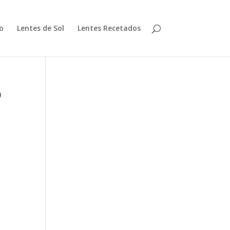
io
Lentes de Sol
Lentes Recetados
ο