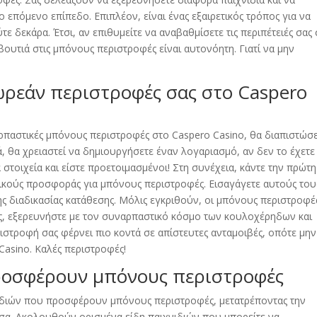
ο επόμενο επίπεδο. Επιπλέον, είναι ένας εξαιρετικός τρόπος για να
ε δεκάρα. Έτσι, αν επιθυμείτε να αναβαθμίσετε τις περιπέτειές σας
 βουτιά στις μπόνους περιστροφές είναι αυτονόητη. Γιατί να μην
ωρεάν περιστροφές σας στο Caspero
αρπαστικές μπόνους περιστροφές στο Caspero Casino, θα διαπιστώσ
κά, θα χρειαστεί να δημιουργήσετε έναν λογαριασμό, αν δεν το έχετε
στοιχεία και είστε προετοιμασμένοι! Στη συνέχεια, κάντε την πρώτη
δικούς προσφοράς για μπόνους περιστροφές. Εισαγάγετε αυτούς του
της διαδικασίας κατάθεσης. Μόλις εγκριθούν, οι μπόνους περιστροφέ
ς, εξερευνήστε με τον συναρπαστικό κόσμο των κουλοχέρηδων και
ριστροφή σας φέρνει πιο κοντά σε απίστευτες ανταμοιβές, οπότε μην
Casino. Καλές περιστροφές!
ροσφέρουν μπόνους περιστροφές
χνιδιών που προσφέρουν μπόνους περιστροφές, μετατρέποντας την
υσα. Ακολουθούν ορισμένα είδη παιχνιδιών που μπορείτε να