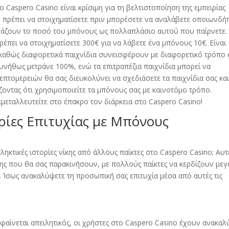
Caspero Casino είναι κρίσιμη για τη βελτιστοποίηση της εμπειρίας
ο πρέπει να στοιχηματίσετε πριν μπορέσετε να αναλάβετε οποιωνδή
ράζουν το ποσό του μπόνους ως πολλαπλάσιο αυτού που παίρνετε. 
ρέπει να στοιχηματίσετε 300€ για να λάβετε ένα μπόνους 10€. Είναι
 καθώς διαφορετικά παιχνίδια συνεισφέρουν με διαφορετικό τρόπο 
υνήθως μετράνε 100%, ενώ τα επιτραπέζια παιχνίδια μπορεί να
τομερειών θα σας διευκολύνει να σχεδιάσετε τα παιχνίδια σας και 
ζοντας ότι χρησιμοποιείτε τα μπόνους σας με καινοτόμο τρόπο.
κμεταλλευτείτε στο έπακρο τον διάρκεια στο Caspero Casino!
ρίες Επιτυχίας με Μπόνους
ηκτικές ιστορίες νίκης από άλλους παίκτες στο Caspero Casino; Αυτ
κης που θα σας παρακινήσουν, με πολλούς παίκτες να κερδίζουν με
 Ίσως ανακαλύψετε τη προσωπική σας επιτυχία μέσα από αυτές τις
φαίνεται απειλητικός, οι χρήστες στο Caspero Casino έχουν ανακαλ