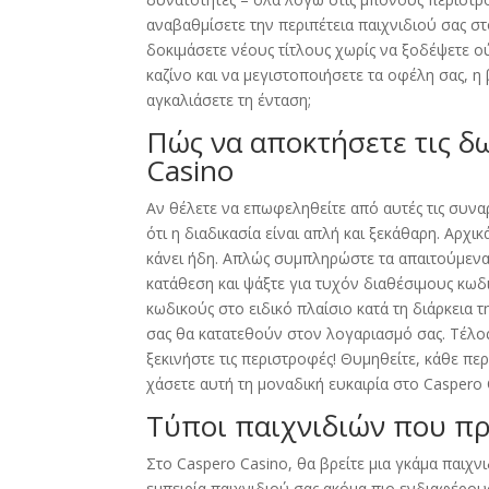
αναβαθμίσετε την περιπέτεια παιχνιδιού σας στ
δοκιμάσετε νέους τίτλους χωρίς να ξοδέψετε ούτ
καζίνο και να μεγιστοποιήσετε τα οφέλη σας, η
αγκαλιάσετε τη ένταση;
Πώς να αποκτήσετε τις δ
Casino
Αν θέλετε να επωφεληθείτε από αυτές τις συν
ότι η διαδικασία είναι απλή και ξεκάθαρη. Αρχι
κάνει ήδη. Απλώς συμπληρώστε τα απαιτούμενα 
κατάθεση και ψάξτε για τυχόν διαθέσιμους κω
κωδικούς στο ειδικό πλαίσιο κατά τη διάρκεια 
σας θα κατατεθούν στον λογαριασμό σας. Τέλο
ξεκινήστε τις περιστροφές! Θυμηθείτε, κάθε πε
χάσετε αυτή τη μοναδική ευκαιρία στο Caspero 
Τύποι παιχνιδιών που π
Στο Caspero Casino, θα βρείτε μια γκάμα παι
εμπειρία παιχνιδιού σας ακόμα πιο ενδιαφέρο