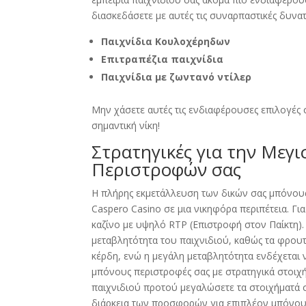
διασκεδάσετε με αυτές τις συναρπαστικές δυνατ
Παιχνίδια Κουλοχέρηδων
Επιτραπέζια παιχνίδια
Παιχνίδια με ζωντανό ντίλερ
Μην χάσετε αυτές τις ενδιαφέρουσες επιλογές 
σημαντική νίκη!
Στρατηγικές για την Μεγ
Περιστροφών σας
Η πλήρης εκμετάλλευση των δικών σας μπόνους
Caspero Casino σε μια νικηφόρα περιπέτεια. Για
καζίνο με υψηλό RTP (Επιστροφή στον Παίκτη). 
μεταβλητότητα του παιχνιδιού, καθώς τα φρου
κέρδη, ενώ η μεγάλη μεταβλητότητα ενδέχεται ν
μπόνους περιστροφές σας με στρατηγικά στοιχή
παιχνιδιού προτού μεγαλώσετε τα στοιχήματά σο
διάρκεια των προσφορών για επιπλέον μπόνους 