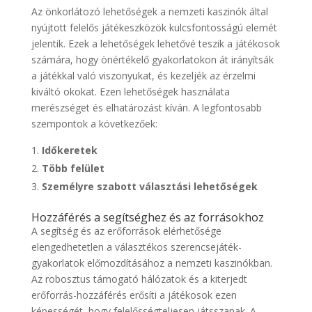
Az önkorlátozó lehetőségek a nemzeti kaszinók által
nyújtott felelős játékeszközök kulcsfontosságú elemét
jelentik. Ezek a lehetőségek lehetővé teszik a játékosok
számára, hogy önértékelő gyakorlatokon át irányítsák
a játékkal való viszonyukat, és kezeljék az érzelmi
kiváltó okokat. Ezen lehetőségek használata
merészséget és elhatározást kíván. A legfontosabb
szempontok a következőek:
Időkeretek
Több felület
Személyre szabott választási lehetőségek
Hozzáférés a segítséghez és az forrásokhoz
A segítség és az erőforrások elérhetősége
elengedhetetlen a választékos szerencsejáték-
gyakorlatok előmozdításához a nemzeti kaszinókban.
Az robosztus támogató hálózatok és a kiterjedt
erőforrás-hozzáférés erősíti a játékosok ezen
képességét, hogy felelősségteljesen játsszanak. A