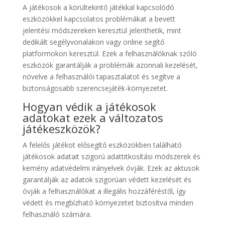
A játékosok a körültekintő játékkal kapcsolódó
eszközökkel kapcsolatos problémákat a bevett
jelentési módszereken keresztül jelenthetik, mint
dedikált segélyvonalakon vagy online segítő
platformokon keresztül. Ezek a felhasználóknak szóló
eszközök garantálják a problémák azonnali kezelését,
növelve a felhasználói tapasztalatot és segítve a
biztonságosabb szerencsejáték-környezetet.
Hogyan védik a játékosok
adatokat ezek a változatos
játékeszközök?
A felelős játékot elősegítő eszközökben található
játékosok adatait szigorú adattitkosítási módszerek és
kemény adatvédelmi irányelvek óvják. Ezek az aktusok
garantálják az adatok szigorúan védett kezelését és
óvják a felhasználókat a illegális hozzáféréstől, így
védett és megbízható környezetet biztosítva minden
felhasználó számára.