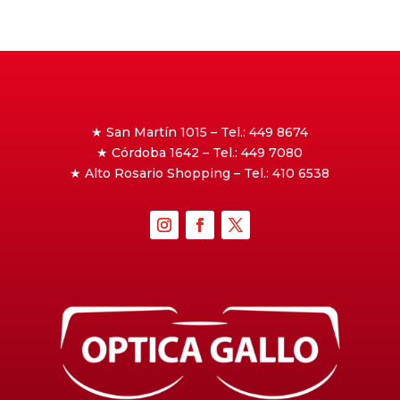
★ San Martín 1015 – Tel.: 449 8674
★ Córdoba 1642 – Tel.: 449 7080
★ Alto Rosario Shopping – Tel.: 410 6538