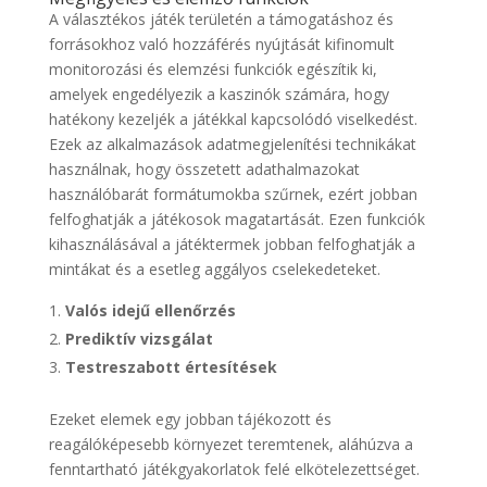
A választékos játék területén a támogatáshoz és
forrásokhoz való hozzáférés nyújtását kifinomult
monitorozási és elemzési funkciók egészítik ki,
amelyek engedélyezik a kaszinók számára, hogy
hatékony kezeljék a játékkal kapcsolódó viselkedést.
Ezek az alkalmazások adatmegjelenítési technikákat
használnak, hogy összetett adathalmazokat
használóbarát formátumokba szűrnek, ezért jobban
felfoghatják a játékosok magatartását. Ezen funkciók
kihasználásával a játéktermek jobban felfoghatják a
mintákat és a esetleg aggályos cselekedeteket.
Valós idejű ellenőrzés
Prediktív vizsgálat
Testreszabott értesítések
Ezeket elemek egy jobban tájékozott és
reagálóképesebb környezet teremtenek, aláhúzva a
fenntartható játékgyakorlatok felé elkötelezettséget.