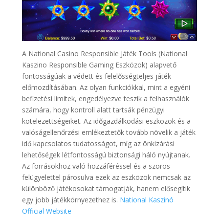
A National Casino Responsible Játék Tools (National
Kaszino Responsible Gaming Eszközök) alapvető
fontosságúak a védett és felelősségteljes játék
előmozdításában. Az olyan funkciókkal, mint a egyéni
befizetési limitek, engedélyezve teszik a felhasználók
számára, hogy kontroll alatt tartsák pénzügyi
kötelezettségeiket. Az időgazdálkodási eszközök és a
valóságellenőrzési emlékeztetők tovább növelik a játék
idő kapcsolatos tudatosságot, míg az önkizárási
lehetőségek létfontosságú biztonsági háló nyújtanak.
Az forrásokhoz való hozzáféréssel és a szoros
felügyelettel párosulva ezek az eszközök nemcsak az
különböző játékosokat támogatják, hanem elősegítik
egy jobb játékkörnyezethez is.
National Kaszinó
Official Website