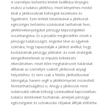
A személyes befizetési limitek beállítása lényeges
eszköz a tudatos játékhoz, mivel kényelmes módot
kínál a játékosoknak költségeik kezelésére és
figyelésére. Ezen limitek betartásával a játékosok
egészséges befizetési szokásokat tarthatnak fenn,
játéktevékenységüket pénzügyi képességeikkel
összehangolva. Ez a proaktív megközelítés növeli a
pénzügyi tudatosságot, engedve téve az egyének
számára, hogy tapasztalják a játékot anélkül, hogy
kockáztatnák pénzügyi jólétüket. Az ezek stratégiák
elengedhetetlenek az impulzív költekezés
elkerülésében, mivel előre meghatározott határokat
állítanak az személyre szabott játékosok anyagi
helyzetéhez. Ez nem csak a felelős játékstílusokat
támogatja, hanem segít a játékkörnyezet összesített
fenntarthatóságához is. Ahogy a játékosok mind
tudatosabb válnak költségi szokásaikkal kapcsolatban,
tudatos döntéseket hozhatnak, amelyek pénzügyi
egészségüket és szórakozási céljaikat állítják előttérbe.