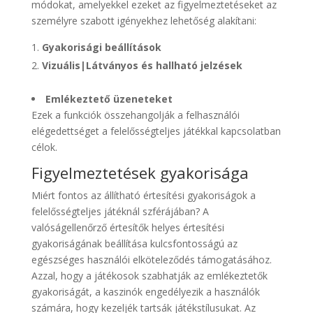
módokat, amelyekkel ezeket az figyelmeztetéseket az
személyre szabott igényekhez lehetőség alakítani:
Gyakorisági beállítások
Vizuális|Látványos és hallható jelzések
Emlékeztető üzeneteket
Ezek a funkciók összehangolják a felhasználói
elégedettséget a felelősségteljes játékkal kapcsolatban
célok.
Figyelmeztetések gyakorisága
Miért fontos az állítható értesítési gyakoriságok a
felelősségteljes játéknál szférájában? A
valóságellenőrző értesítők helyes értesítési
gyakoriságának beállítása kulcsfontosságú az
egészséges használói elköteleződés támogatásához.
Azzal, hogy a játékosok szabhatják az emlékeztetők
gyakoriságát, a kaszinók engedélyezik a használók
számára, hogy kezeljék tartsák játékstílusukat. Az