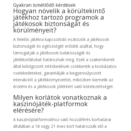
Gyakran ismétlődő kérdések
Hogyan növelik a körültekintő
játékhoz tartozó programok a
játékosok biztonságát és
körülményeit?
A felelős játékra kapcsolódó eszközök a játékosok
biztonságát és egészségét erősítik azáltal, hogy
támogatják a játékosok tudatosságát és
játékkorlátokat határoznak meg. Ezek a szakemberek
által kidolgozott intézkedések csökkentik a kockázatos
cselekedeteket, garantálják a kiegyensúlyozott
interakciót a játékkörnyezettel, miközben kiemelik az
érzelmi és a játékosok jólétéért való kötelezettséget.
Milyen korlátok vonatkoznak a
kaszinójáték-platformok
elérésére?
A kaszinóplatformokhoz való hozzáférés korhatárai
általában a 18 vagy 21 éves kort határozzák elő a