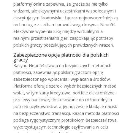
platformy online zapewnia, że gracze są nie tylko
widzami, ale aktywnymi uczestnikami w społecznym i
ekscytującym środowisku. Łącząc najnowocześniejszą
technologię z cechami prawdziwego kasyna, Neon54
efektywnie wypełnia lukę między wirtualnymi a
realnymi przestrzeniami gier, zaspokajając potrzeby
polskich graczy poszukujących prawdziwych wrażeń.
Zabezpieczone opcje płatności dla polskich
graczy
Kasyno Neon54 stawia na bezpiecznych metodach
płatności, zapewniając polskim graczom opcję
zabezpieczonego wpłacania i wypłacania środków.
Platforma oferuje szeroki wybór bezpiecznych metod
wpłat, w tym karty kredytowe, portfele elektroniczne i
przelewy bankowe, dostosowane do różnorodnych
potrzeb użytkowników, a jednocześnie kładące nacisk
na bezpieczeństwo transakcji. Każda metoda płatności
podlega rygorystycznym protokołom bezpieczeństwa,
wykorzystującym technologie szyfrowania w celu