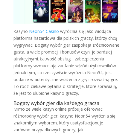
Kasyno
Neon54 Casino
wyróżnia się jako wiodąca
platforma hazardowa dla polskich graczy, którzy chcą
wygrywać. Bogaty wybór gier zaspokaja zróżnicowane
gusta, a wiele promocji i bonusów czyni je bardziej
atrakcyjnymi. Łatwość obsługi i zabezpieczenia
platformy wzmacniają zaufanie wśród użytkowników.
Jednak tym, co rzeczywiście wyróżnia Neon54, jest
oddanie w autentyczne wrażenia z gry i rozważną grę.
To rodzi ciekawe pytania o strategie, które sprawiają,
że jest to ulubione kasyno graczy.
Bogaty wybór gier dla każdego gracza
Mimo że wiele kasyn online próbuje oferować
różnorodny wybór gier, kasyno Neon54 wyróżnia się
znakomitym wyborem, który usatysfakcjonuje
zarówno przypadkowych graczy, jak i