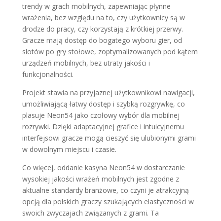
trendy w grach mobilnych, zapewniając płynne
wrażenia, bez względu na to, czy użytkownicy są w
drodze do pracy, czy korzystają z krótkiej przerwy.
Gracze mają dostęp do bogatego wyboru gier, od
slotów po gry stołowe, zoptymalizowanych pod kątem
urządzeń mobilnych, bez utraty jakości i
funkcjonalności.
Projekt stawia na przyjaznej użytkownikowi nawigacji,
umożliwiającą łatwy dostęp i szybką rozgrywkę, co
plasuje Neon54 jako czołowy wybór dla mobilnej
rozrywki. Dzięki adaptacyjnej grafice i intuicyjnemu
interfejsowi gracze mogą cieszyć się ulubionymi grami
w dowolnym miejscu i czasie.
Co więcej, oddanie kasyna Neon54 w dostarczanie
wysokiej jakości wrażeń mobilnych jest zgodne z
aktualne standardy branżowe, co czyni je atrakcyjną
opcją dla polskich graczy szukających elastyczności w
swoich zwyczajach związanych z grami. Ta