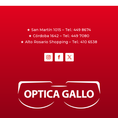
★ San Martín 1015 – Tel.: 449 8674
★ Córdoba 1642 – Tel.: 449 7080
★ Alto Rosario Shopping – Tel.: 410 6538