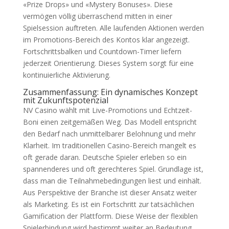
«Prize Drops» und «Mystery Bonuses». Diese
vermögen völlig überraschend mitten in einer
Spielsession auftreten. Alle laufenden Aktionen werden
im Promotions-Bereich des Kontos klar angezeigt.
Fortschrittsbalken und Countdown-Timer liefern
jederzeit Orientierung. Dieses System sorgt für eine
kontinuierliche Aktivierung.
Zusammenfassung: Ein dynamisches Konzept
mit Zukunftspotenzial
NV Casino wählt mit Live-Promotions und Echtzeit-
Boni einen zeitgemäßen Weg. Das Modell entspricht
den Bedarf nach unmittelbarer Belohnung und mehr
Klarheit. Im traditionellen Casino-Bereich mangelt es
oft gerade daran. Deutsche Spieler erleben so ein
spannenderes und oft gerechteres Spiel. Grundlage ist,
dass man die Teilnahmebedingungen liest und einhält.
Aus Perspektive der Branche ist dieser Ansatz weiter
als Marketing. Es ist ein Fortschritt zur tatsächlichen
Gamification der Plattform. Diese Weise der flexiblen
Spielerbindung wird bestimmt weiter an Bedeutung