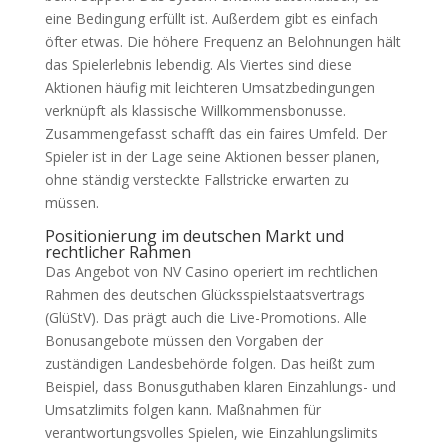
eine Bedingung erfüllt ist. Außerdem gibt es einfach
öfter etwas. Die höhere Frequenz an Belohnungen hält
das Spielerlebnis lebendig. Als Viertes sind diese
Aktionen häufig mit leichteren Umsatzbedingungen
verknüpft als klassische Willkommensbonusse.
Zusammengefasst schafft das ein faires Umfeld. Der
Spieler ist in der Lage seine Aktionen besser planen,
ohne ständig versteckte Fallstricke erwarten zu
müssen.
Positionierung im deutschen Markt und
rechtlicher Rahmen
Das Angebot von NV Casino operiert im rechtlichen
Rahmen des deutschen Glücksspielstaatsvertrags
(GlüStV). Das prägt auch die Live-Promotions. Alle
Bonusangebote müssen den Vorgaben der
zuständigen Landesbehörde folgen. Das heißt zum
Beispiel, dass Bonusguthaben klaren Einzahlungs- und
Umsatzlimits folgen kann. Maßnahmen für
verantwortungsvolles Spielen, wie Einzahlungslimits