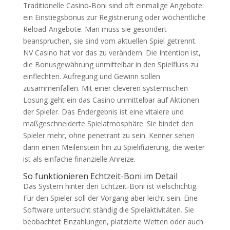
Traditionelle Casino-Boni sind oft einmalige Angebote:
ein Einstiegsbonus zur Registrierung oder wöchentliche
Reload-Angebote. Man muss sie gesondert
beanspruchen, sie sind vom aktuellen Spiel getrennt.
NV Casino hat vor das zu verändern. Die Intention ist,
die Bonusgewährung unmittelbar in den Spielfluss zu
einflechten. Aufregung und Gewinn sollen
zusammenfallen. Mit einer cleveren systemischen
Lösung geht ein das Casino unmittelbar auf Aktionen
der Spieler. Das Endergebnis ist eine vitalere und
maßgeschneiderte Spielatmosphäre. Sie bindet den
Spieler mehr, ohne penetrant zu sein. Kenner sehen
darin einen Meilenstein hin zu Spielifizierung, die weiter
ist als einfache finanzielle Anreize.
So funktionieren Echtzeit-Boni im Detail
Das System hinter den Echtzeit-Boni ist vielschichtig.
Für den Spieler soll der Vorgang aber leicht sein. Eine
Software untersucht ständig die Spielaktivitäten. Sie
beobachtet Einzahlungen, platzierte Wetten oder auch