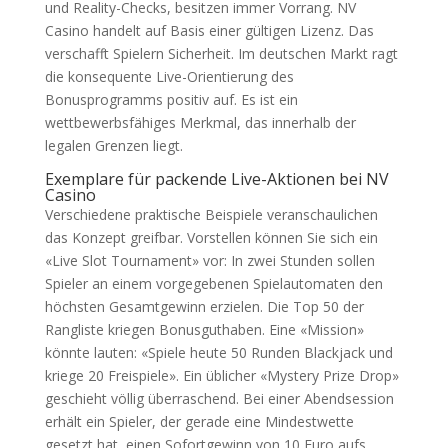
und Reality-Checks, besitzen immer Vorrang. NV
Casino handelt auf Basis einer gültigen Lizenz. Das
verschafft Spielern Sicherheit. Im deutschen Markt ragt
die konsequente Live-Orientierung des
Bonusprogramms positiv auf. Es ist ein
wettbewerbsfähiges Merkmal, das innerhalb der
legalen Grenzen liegt.
Exemplare für packende Live-Aktionen bei NV
Casino
Verschiedene praktische Beispiele veranschaulichen
das Konzept greifbar. Vorstellen können Sie sich ein
«Live Slot Tournament» vor: In zwei Stunden sollen
Spieler an einem vorgegebenen Spielautomaten den
höchsten Gesamtgewinn erzielen. Die Top 50 der
Rangliste kriegen Bonusguthaben. Eine «Mission»
könnte lauten: «Spiele heute 50 Runden Blackjack und
kriege 20 Freispiele». Ein üblicher «Mystery Prize Drop»
geschieht völlig überraschend. Bei einer Abendsession
erhält ein Spieler, der gerade eine Mindestwette
gesetzt hat, einen Sofortgewinn von 10 Euro aufs