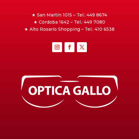
★ San Martín 1015 – Tel.: 449 8674
★ Córdoba 1642 – Tel.: 449 7080
★ Alto Rosario Shopping – Tel.: 410 6538