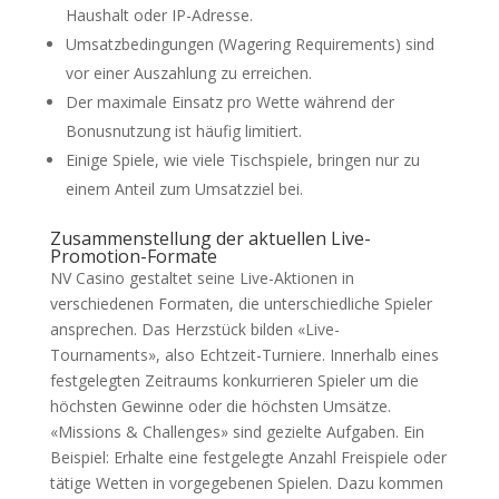
Haushalt oder IP-Adresse.
Umsatzbedingungen (Wagering Requirements) sind
vor einer Auszahlung zu erreichen.
Der maximale Einsatz pro Wette während der
Bonusnutzung ist häufig limitiert.
Einige Spiele, wie viele Tischspiele, bringen nur zu
einem Anteil zum Umsatzziel bei.
Zusammenstellung der aktuellen Live-
Promotion-Formate
NV Casino gestaltet seine Live-Aktionen in
verschiedenen Formaten, die unterschiedliche Spieler
ansprechen. Das Herzstück bilden «Live-
Tournaments», also Echtzeit-Turniere. Innerhalb eines
festgelegten Zeitraums konkurrieren Spieler um die
höchsten Gewinne oder die höchsten Umsätze.
«Missions & Challenges» sind gezielte Aufgaben. Ein
Beispiel: Erhalte eine festgelegte Anzahl Freispiele oder
tätige Wetten in vorgegebenen Spielen. Dazu kommen