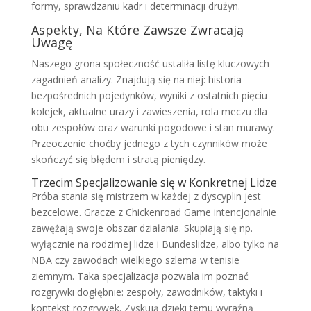
formy, sprawdzaniu kadr i determinacji drużyn.
Aspekty, Na Które Zawsze Zwracają
Uwagę
Naszego grona społeczność ustaliła listę kluczowych
zagadnień analizy. Znajdują się na niej: historia
bezpośrednich pojedynków, wyniki z ostatnich pięciu
kolejek, aktualne urazy i zawieszenia, rola meczu dla
obu zespołów oraz warunki pogodowe i stan murawy.
Przeoczenie choćby jednego z tych czynników może
skończyć się błędem i stratą pieniędzy.
Trzecim Specjalizowanie się w Konkretnej Lidze
Próba stania się mistrzem w każdej z dyscyplin jest
bezcelowe. Gracze z Chickenroad Game intencjonalnie
zawężają swoje obszar działania. Skupiają się np.
wyłącznie na rodzimej lidze i Bundeslidze, albo tylko na
NBA czy zawodach wielkiego szlema w tenisie
ziemnym. Taka specjalizacja pozwala im poznać
rozgrywki dogłębnie: zespoły, zawodników, taktyki i
kontekst rozgrywek. Zyskują dzięki temu wyraźną