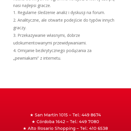
nasi najlepsi gracze.
Regularne śledzenie analiz i dyskusji na forum.
Analityczne, ale otwarte podejście do typów innych
graczy.
Przekazywanie własnymi, dobrze
udokumentowanymi przewidywaniami.
Omijanie bezkrytycznego podążania za
„pewniakami” z internetu.
★ San Martín 1015 – Tel.: 449 8674
★ Córdoba 1642 – Tel.: 449 7080
★ Alto Rosario Shopping – Tel.: 410 6538