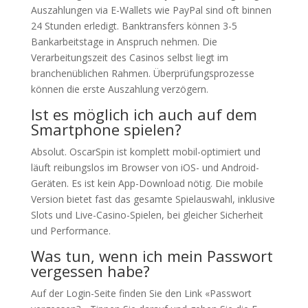
Auszahlungen via E-Wallets wie PayPal sind oft binnen
24 Stunden erledigt. Banktransfers können 3-5
Bankarbeitstage in Anspruch nehmen. Die
Verarbeitungszeit des Casinos selbst liegt im
branchenüblichen Rahmen. Überprüfungsprozesse
können die erste Auszahlung verzögern.
Ist es möglich ich auch auf dem
Smartphone spielen?
Absolut. OscarSpin ist komplett mobil-optimiert und
läuft reibungslos im Browser von iOS- und Android-
Geräten. Es ist kein App-Download nötig. Die mobile
Version bietet fast das gesamte Spielauswahl, inklusive
Slots und Live-Casino-Spielen, bei gleicher Sicherheit
und Performance.
Was tun, wenn ich mein Passwort
vergessen habe?
Auf der Login-Seite finden Sie den Link «Passwort