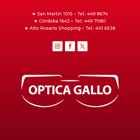
★ San Martín 1015 – Tel.: 449 8674
★ Córdoba 1642 – Tel.: 449 7080
★ Alto Rosario Shopping – Tel.: 410 6538