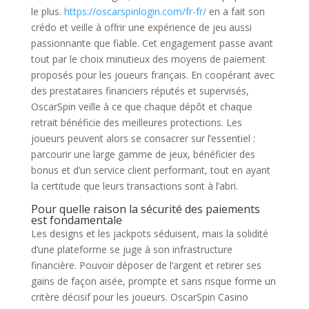
le plus.
https://oscarspinlogin.com/fr-fr/
en a fait son
crédo et veille à offrir une expérience de jeu aussi
passionnante que fiable. Cet engagement passe avant
tout par le choix minutieux des moyens de paiement
proposés pour les joueurs français. En coopérant avec
des prestataires financiers réputés et supervisés,
OscarSpin veille à ce que chaque dépôt et chaque
retrait bénéficie des meilleures protections. Les
joueurs peuvent alors se consacrer sur l’essentiel :
parcourir une large gamme de jeux, bénéficier des
bonus et d’un service client performant, tout en ayant
la certitude que leurs transactions sont à l’abri.
Pour quelle raison la sécurité des paiements
est fondamentale
Les designs et les jackpots séduisent, mais la solidité
d’une plateforme se juge à son infrastructure
financière. Pouvoir déposer de l’argent et retirer ses
gains de façon aisée, prompte et sans risque forme un
critère décisif pour les joueurs. OscarSpin Casino