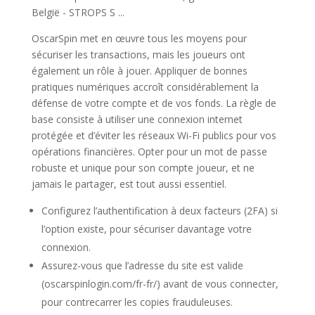
OscarSpin met en œuvre tous les moyens pour
sécuriser les transactions, mais les joueurs ont
également un rôle à jouer. Appliquer de bonnes
pratiques numériques accroît considérablement la
défense de votre compte et de vos fonds. La règle de
base consiste à utiliser une connexion internet
protégée et d’éviter les réseaux Wi-Fi publics pour vos
opérations financières. Opter pour un mot de passe
robuste et unique pour son compte joueur, et ne
jamais le partager, est tout aussi essentiel.
Configurez l’authentification à deux facteurs (2FA) si
l’option existe, pour sécuriser davantage votre
connexion.
Assurez-vous que l’adresse du site est valide
(oscarspinlogin.com/fr-fr/) avant de vous connecter,
pour contrecarrer les copies frauduleuses.