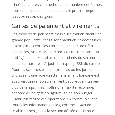
d’intégrer toutes ces méthodes de manière cohérente,
pour une expérience fluide depuis le premier dépôt
jusqu’au retrait des gains.
Cartes de paiement et virements
Les moyens de paiement classiques maintiennent une
grande popularité, car ils sont habituels et accessibles.
OscarSpin accepte les cartes de crédit et de débit
principales, Visa et Mastercard. Ces transactions sont
protégées par les protocoles standards du secteur
bancaire, auxquels s’ajoute le cryptage SSL du casino.
Pour les sommes plus importantes ou les joueurs qui
choisissent une voie directe, le virement bancaire est
aussi disponible. Son traitement peut requérir un peu
plus de temps, mais il offre une fiabilité reconnue,
adaptée à une gestion rigoureuse de son budget.
OscarSpin facilite ces opérations en communiquant
toutes les informations utiles, comme l’IBAN de
l’établissement, dans la section dédiée du compte