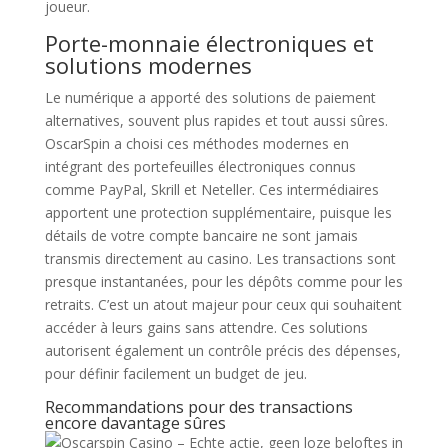
joueur.
Porte-monnaie électroniques et
solutions modernes
Le numérique a apporté des solutions de paiement
alternatives, souvent plus rapides et tout aussi sûres.
OscarSpin a choisi ces méthodes modernes en
intégrant des portefeuilles électroniques connus
comme PayPal, Skrill et Neteller. Ces intermédiaires
apportent une protection supplémentaire, puisque les
détails de votre compte bancaire ne sont jamais
transmis directement au casino. Les transactions sont
presque instantanées, pour les dépôts comme pour les
retraits. C’est un atout majeur pour ceux qui souhaitent
accéder à leurs gains sans attendre. Ces solutions
autorisent également un contrôle précis des dépenses,
pour définir facilement un budget de jeu.
Recommandations pour des transactions
encore davantage sûres