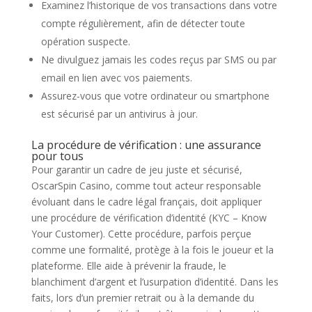
Examinez l’historique de vos transactions dans votre
compte régulièrement, afin de détecter toute
opération suspecte.
Ne divulguez jamais les codes reçus par SMS ou par
email en lien avec vos paiements.
Assurez-vous que votre ordinateur ou smartphone
est sécurisé par un antivirus à jour.
La procédure de vérification : une assurance
pour tous
Pour garantir un cadre de jeu juste et sécurisé,
OscarSpin Casino, comme tout acteur responsable
évoluant dans le cadre légal français, doit appliquer
une procédure de vérification d’identité (KYC – Know
Your Customer). Cette procédure, parfois perçue
comme une formalité, protège à la fois le joueur et la
plateforme. Elle aide à prévenir la fraude, le
blanchiment d’argent et l’usurpation d’identité. Dans les
faits, lors d’un premier retrait ou à la demande du