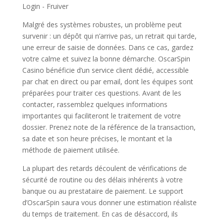
Malgré des systèmes robustes, un problème peut
survenir : un dépôt qui n’arrive pas, un retrait qui tarde,
une erreur de saisie de données. Dans ce cas, gardez
votre calme et suivez la bonne démarche. OscarSpin
Casino bénéficie d’un service client dédié, accessible
par chat en direct ou par email, dont les équipes sont
préparées pour traiter ces questions. Avant de les
contacter, rassemblez quelques informations
importantes qui faciliteront le traitement de votre
dossier. Prenez note de la référence de la transaction,
sa date et son heure précises, le montant et la
méthode de paiement utilisée.
La plupart des retards découlent de vérifications de
sécurité de routine ou des délais inhérents à votre
banque ou au prestataire de paiement. Le support
d’OscarSpin saura vous donner une estimation réaliste
du temps de traitement. En cas de désaccord, ils