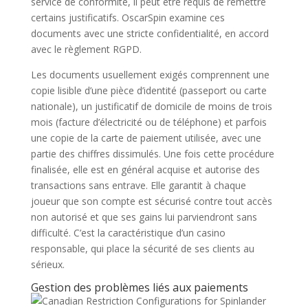
service de conformité, il peut être requis de remettre
certains justificatifs. OscarSpin examine ces
documents avec une stricte confidentialité, en accord
avec le règlement RGPD.
Les documents usuellement exigés comprennent une
copie lisible d’une pièce d’identité (passeport ou carte
nationale), un justificatif de domicile de moins de trois
mois (facture d’électricité ou de téléphone) et parfois
une copie de la carte de paiement utilisée, avec une
partie des chiffres dissimulés. Une fois cette procédure
finalisée, elle est en général acquise et autorise des
transactions sans entrave. Elle garantit à chaque
joueur que son compte est sécurisé contre tout accès
non autorisé et que ses gains lui parviendront sans
difficulté. C’est la caractéristique d’un casino
responsable, qui place la sécurité de ses clients au
sérieux.
Gestion des problèmes liés aux paiements