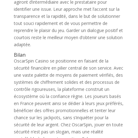
agiront d’intermédiaire avec le prestataire pour
identifier une issue. Leur approche met l’accent sur la
transparence et la rapidité, dans le but de solutionner
tout souci rapidement et de vous permettre de
reprendre le plaisir du jeu. Garder un dialogue positif et
courtois reste le meilleur moyen d’obtenir une solution
adaptée.
Bilan
OscarSpin Casino se positionne en faisant de la
sécurité financière en pilier central de son service. Avec
une vaste palette de moyens de paiement vérifiés, des
systèmes de chiffrement solides et des processus de
contrôle rigoureuses, la plateforme construit un
écosystème où la confiance règne. Les joueurs basés
en France peuvent ainsi se dédier à leurs jeux préférés,
bénéficier des offres promotionnelles et tenter leur
chance sur les jackpots, sans s’inquiéter pour la
sécurité de leur argent. Chez OscarSpin, jouer en toute
sécurité n’est pas un slogan, mais une réalité