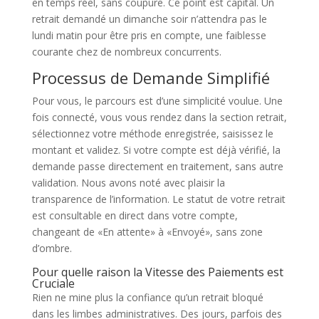
en temps réel, sans coupure. Ce point est capital. Un
retrait demandé un dimanche soir n’attendra pas le
lundi matin pour être pris en compte, une faiblesse
courante chez de nombreux concurrents.
Processus de Demande Simplifié
Pour vous, le parcours est d’une simplicité voulue. Une
fois connecté, vous vous rendez dans la section retrait,
sélectionnez votre méthode enregistrée, saisissez le
montant et validez. Si votre compte est déjà vérifié, la
demande passe directement en traitement, sans autre
validation. Nous avons noté avec plaisir la
transparence de l’information. Le statut de votre retrait
est consultable en direct dans votre compte,
changeant de «En attente» à «Envoyé», sans zone
d’ombre.
Pour quelle raison la Vitesse des Paiements est
Cruciale
Rien ne mine plus la confiance qu’un retrait bloqué
dans les limbes administratives. Des jours, parfois des