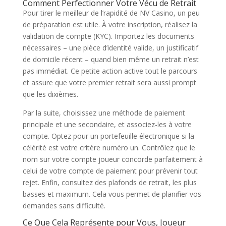
Comment Perfectionner Votre Vécu de Retrait
Pour tirer le meilleur de l’rapidité de NV Casino, un peu
de préparation est utile. À votre inscription, réalisez la
validation de compte (KYC). Importez les documents
nécessaires – une pièce d’identité valide, un justificatif
de domicile récent – quand bien même un retrait n’est
pas immédiat. Ce petite action active tout le parcours
et assure que votre premier retrait sera aussi prompt
que les dixièmes.
Par la suite, choisissez une méthode de paiement
principale et une secondaire, et associez-les à votre
compte. Optez pour un portefeuille électronique si la
célérité est votre critère numéro un. Contrôlez que le
nom sur votre compte joueur concorde parfaitement à
celui de votre compte de paiement pour prévenir tout
rejet. Enfin, consultez des plafonds de retrait, les plus
basses et maximum. Cela vous permet de planifier vos
demandes sans difficulté.
Ce Que Cela Représente pour Vous, Joueur