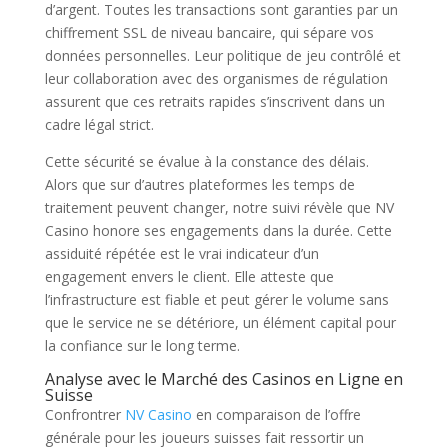
d’argent. Toutes les transactions sont garanties par un
chiffrement SSL de niveau bancaire, qui sépare vos
données personnelles. Leur politique de jeu contrôlé et
leur collaboration avec des organismes de régulation
assurent que ces retraits rapides s’inscrivent dans un
cadre légal strict.
Cette sécurité se évalue à la constance des délais.
Alors que sur d’autres plateformes les temps de
traitement peuvent changer, notre suivi révèle que NV
Casino honore ses engagements dans la durée. Cette
assiduité répétée est le vrai indicateur d’un
engagement envers le client. Elle atteste que
l’infrastructure est fiable et peut gérer le volume sans
que le service ne se détériore, un élément capital pour
la confiance sur le long terme.
Analyse avec le Marché des Casinos en Ligne en
Suisse
Confrontrer
NV Casino
en comparaison de l’offre
générale pour les joueurs suisses fait ressortir un