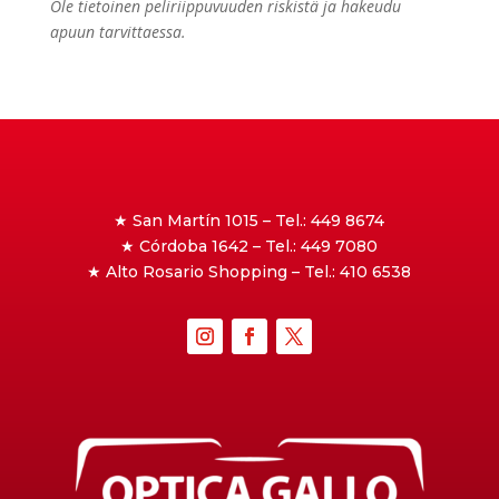
Ole tietoinen peliriippuvuuden riskistä ja hakeudu
apuun tarvittaessa.
★ San Martín 1015 – Tel.: 449 8674
★ Córdoba 1642 – Tel.: 449 7080
★ Alto Rosario Shopping – Tel.: 410 6538