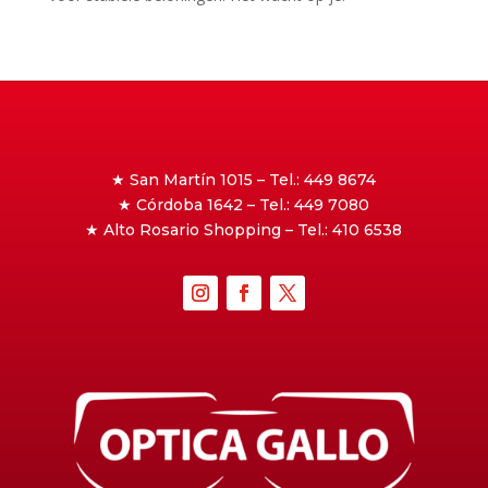
★ San Martín 1015 – Tel.: 449 8674
★ Córdoba 1642 – Tel.: 449 7080
★ Alto Rosario Shopping – Tel.: 410 6538