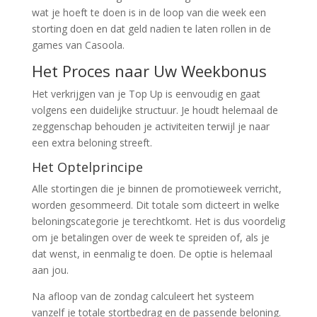
wat je hoeft te doen is in de loop van die week een
storting doen en dat geld nadien te laten rollen in de
games van Casoola.
Het Proces naar Uw Weekbonus
Het verkrijgen van je Top Up is eenvoudig en gaat
volgens een duidelijke structuur. Je houdt helemaal de
zeggenschap behouden je activiteiten terwijl je naar
een extra beloning streeft.
Het Optelprincipe
Alle stortingen die je binnen de promotieweek verricht,
worden gesommeerd. Dit totale som dicteert in welke
beloningscategorie je terechtkomt. Het is dus voordelig
om je betalingen over de week te spreiden of, als je
dat wenst, in eenmalig te doen. De optie is helemaal
aan jou.
Na afloop van de zondag calculeert het systeem
vanzelf je totale stortbedrag en de passende beloning.