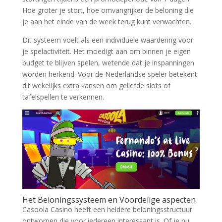
Hoe groter je stort, hoe omvangrijker de beloning die
je aan het einde van de week terug kunt verwachten.
Dit systeem voelt als een individuele waardering voor
je spelactiviteit. Het moedigt aan om binnen je eigen
budget te blijven spelen, wetende dat je inspanningen
worden herkend. Voor de Nederlandse speler betekent
dit wekelijks extra kansen om geliefde slots of
tafelspellen te verkennen.
Het Beloningssysteem en Voordelige aspecten
Casoola Casino heeft een heldere beloningsstructuur
ontworpen die voor iedereen interessant is. Of je nu