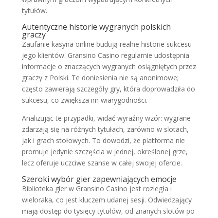
tytułów.
Autentyczne historie wygranych polskich
graczy
Zaufanie kasyna online budują realne historie sukcesu
jego klientów. Gransino Casino regularnie udostępnia
informacje o znaczących wygranych osiągniętych przez
graczy z Polski. Te doniesienia nie są anonimowe;
często zawierają szczegóły gry, która doprowadziła do
sukcesu, co zwiększa im wiarygodności.
Analizując te przypadki, widać wyraźny wzór: wygrane
zdarzają się na różnych tytułach, zarówno w slotach,
jak i grach stołowych. To dowodzi, że platforma nie
promuje jedynie szczęścia w jednej, określonej grze,
lecz oferuje uczciwe szanse w całej swojej ofercie.
Szeroki wybór gier zapewniających emocje
Biblioteka gier w Gransino Casino jest rozległa i
wieloraka, co jest kluczem udanej sesji. Odwiedzający
mają dostęp do tysięcy tytułów, od znanych slotów po