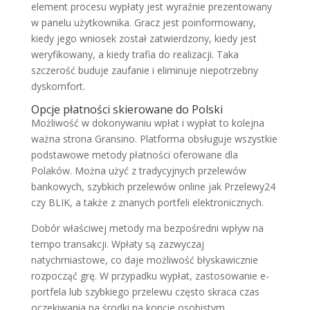
element procesu wypłaty jest wyraźnie prezentowany
w panelu użytkownika. Gracz jest poinformowany,
kiedy jego wniosek został zatwierdzony, kiedy jest
weryfikowany, a kiedy trafia do realizacji. Taka
szczerość buduje zaufanie i eliminuje niepotrzebny
dyskomfort.
Opcje płatności skierowane do Polski
Możliwość w dokonywaniu wpłat i wypłat to kolejna
ważna strona Gransino. Platforma obsługuje wszystkie
podstawowe metody płatności oferowane dla
Polaków. Można użyć z tradycyjnych przelewów
bankowych, szybkich przelewów online jak Przelewy24
czy BLIK, a także z znanych portfeli elektronicznych.
Dobór właściwej metody ma bezpośredni wpływ na
tempo transakcji. Wpłaty są zazwyczaj
natychmiastowe, co daje możliwość błyskawicznie
rozpocząć grę. W przypadku wypłat, zastosowanie e-
portfela lub szybkiego przelewu często skraca czas
oczekiwania na środki na koncie osobistym.