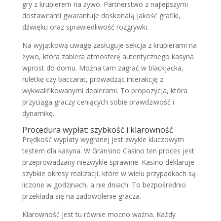
gry z krupierem na żywo. Partnerstwo z najlepszymi
dostawcami gwarantuje doskonałą jakość grafiki,
dźwięku oraz sprawiedliwość rozgrywki.
Na wyjątkową uwagę zasługuje sekcja z krupierami na
żywo, która zabiera atmosferę autentycznego kasyna
wprost do domu. Można tam zagrać w blackjacka,
ruletkę czy baccarat, prowadząc interakcję z
wykwalifikowanymi dealerami. To propozycja, która
przyciąga graczy ceniących sobie prawdziwość i
dynamikę.
Procedura wypłat: szybkość i klarowność
Prędkość wypłaty wygranej jest zwykle kluczowym
testem dla kasyna. W Gransino Casino ten proces jest
przeprowadzany niezwykle sprawnie. Kasino deklaruje
szybkie okresy realizacji, które w wielu przypadkach są
liczone w godzinach, a nie dniach. To bezpośrednio
przekłada się na zadowolenie gracza.
Klarowność jest tu równie mocno ważna. Każdy