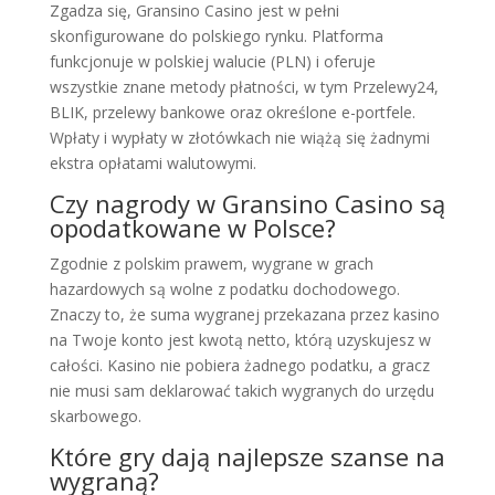
Zgadza się, Gransino Casino jest w pełni
skonfigurowane do polskiego rynku. Platforma
funkcjonuje w polskiej walucie (PLN) i oferuje
wszystkie znane metody płatności, w tym Przelewy24,
BLIK, przelewy bankowe oraz określone e-portfele.
Wpłaty i wypłaty w złotówkach nie wiążą się żadnymi
ekstra opłatami walutowymi.
Czy nagrody w Gransino Casino są
opodatkowane w Polsce?
Zgodnie z polskim prawem, wygrane w grach
hazardowych są wolne z podatku dochodowego.
Znaczy to, że suma wygranej przekazana przez kasino
na Twoje konto jest kwotą netto, którą uzyskujesz w
całości. Kasino nie pobiera żadnego podatku, a gracz
nie musi sam deklarować takich wygranych do urzędu
skarbowego.
Które gry dają najlepsze szanse na
wygraną?