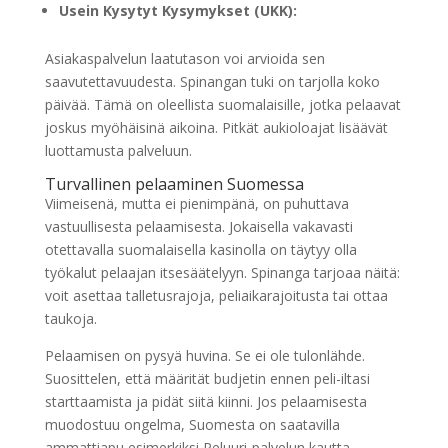
Usein Kysytyt Kysymykset (UKK):
Asiakaspalvelun laatutason voi arvioida sen
saavutettavuudesta. Spinangan tuki on tarjolla koko
päivää. Tämä on oleellista suomalaisille, jotka pelaavat
joskus myöhäisinä aikoina. Pitkät aukioloajat lisäävät
luottamusta palveluun.
Turvallinen pelaaminen Suomessa
Viimeisenä, mutta ei pienimpänä, on puhuttava
vastuullisesta pelaamisesta. Jokaisella vakavasti
otettavalla suomalaisella kasinolla on täytyy olla
työkalut pelaajan itsesäätelyyn. Spinanga tarjoaa näitä:
voit asettaa talletusrajoja, peliaikarajoitusta tai ottaa
taukoja.
Pelaamisen on pysyä huvina. Se ei ole tulonlähde.
Suosittelen, että määrität budjetin ennen peli-iltasi
starttaamista ja pidät siitä kiinni. Jos pelaamisesta
muodostuu ongelma, Suomesta on saatavilla
ammattiapu esimerkiksi Peluuri-palvelun kautta.