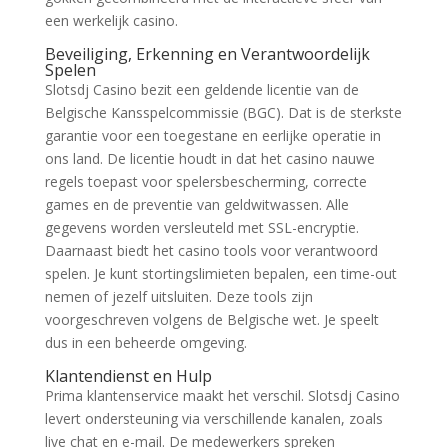
een werkelijk casino.
Beveiliging, Erkenning en Verantwoordelijk
Spelen
Slotsdj Casino bezit een geldende licentie van de
Belgische Kansspelcommissie (BGC). Dat is de sterkste
garantie voor een toegestane en eerlijke operatie in
ons land. De licentie houdt in dat het casino nauwe
regels toepast voor spelersbescherming, correcte
games en de preventie van geldwitwassen. Alle
gegevens worden versleuteld met SSL-encryptie.
Daarnaast biedt het casino tools voor verantwoord
spelen. Je kunt stortingslimieten bepalen, een time-out
nemen of jezelf uitsluiten. Deze tools zijn
voorgeschreven volgens de Belgische wet. Je speelt
dus in een beheerde omgeving.
Klantendienst en Hulp
Prima klantenservice maakt het verschil. Slotsdj Casino
levert ondersteuning via verschillende kanalen, zoals
live chat en e-mail. De medewerkers spreken