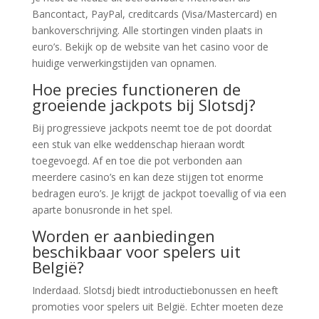
Bancontact, PayPal, creditcards (Visa/Mastercard) en
bankoverschrijving. Alle stortingen vinden plaats in
euro’s. Bekijk op de website van het casino voor de
huidige verwerkingstijden van opnamen.
Hoe precies functioneren de
groeiende jackpots bij Slotsdj?
Bij progressieve jackpots neemt toe de pot doordat
een stuk van elke weddenschap hieraan wordt
toegevoegd. Af en toe die pot verbonden aan
meerdere casino’s en kan deze stijgen tot enorme
bedragen euro’s. Je krijgt de jackpot toevallig of via een
aparte bonusronde in het spel.
Worden er aanbiedingen
beschikbaar voor spelers uit
België?
Inderdaad. Slotsdj biedt introductiebonussen en heeft
promoties voor spelers uit België. Echter moeten deze