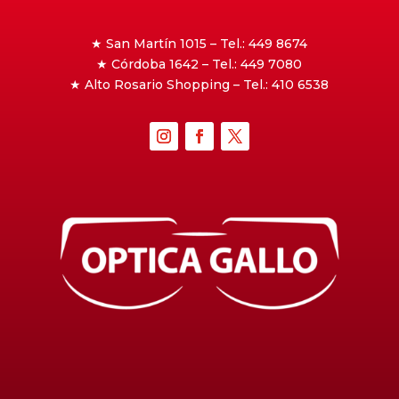
★ San Martín 1015 – Tel.: 449 8674
★ Córdoba 1642 – Tel.: 449 7080
★ Alto Rosario Shopping – Tel.: 410 6538