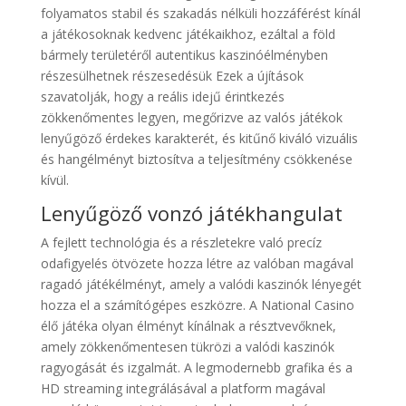
folyamatos stabil és szakadás nélküli hozzáférést kínál
a játékosoknak kedvenc játékaikhoz, ezáltal a föld
bármely területéről autentikus kaszinóélményben
részesülhetnek részesedésük Ezek a újítások
szavatolják, hogy a reális idejű érintkezés
zökkenőmentes legyen, megőrizve az valós játékok
lenyűgöző érdekes karakterét, és kitűnő kiváló vizuális
és hangélményt biztosítva a teljesítmény csökkenése
kívül.
Lenyűgöző vonzó játékhangulat
A fejlett technológia és a részletekre való precíz
odafigyelés ötvözete hozza létre az valóban magával
ragadó játékélményt, amely a valódi kaszinók lényegét
hozza el a számítógépes eszközre. A National Casino
élő játéka olyan élményt kínálnak a résztvevőknek,
amely zökkenőmentesen tükrözi a valódi kaszinók
ragyogását és izgalmát. A legmodernebb grafika és a
HD streaming integrálásával a platform magával