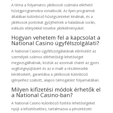
A téma a folyamatos játékosok számára elérhető
hűségprogramokra vonatkozik. Az ilyen programok
általában különböző hűségszinteket kínálnak, és a
játékosok pontokat gyűjthetnek a haladásuk során,
exkluzív előnyökkel növelve játékélményüket.
Hogyan vehetem fel a kapcsolat a
National Casino ügyfélszolgálati?
A National Casino ügyfélszolgálatának eléréséért az
személyek számos elérhetőségi lehetőséget
megvizsgálhatnak, köztük az azonnali chatet az gyors
segítségnyújtásért és az e-mailt a részletesebb
kérdésekért, garantálva a játékosok különböző
igényeihez szabott, alapos támogatást folyamatában.
Milyen kifizetési módok érhetők el
a National Casino-ban?
A National Casino különböző fizetési lehetőségeket
nyújt a kifizetésekhez, tartalmazva a pénzintézeti