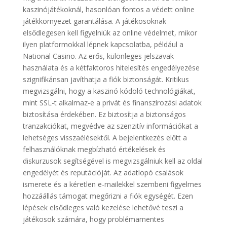
kaszinójátékoknál, hasonlóan fontos a védett online
játékkörnyezet garantálása. A játékosoknak
elsődlegesen kell figyelniük az online védelmet, mikor
ilyen platformokkal lépnek kapcsolatba, például a
National Casino. Az erős, különleges jelszavak
használata és a kétfaktoros hitelesítés engedélyezése
szignifikánsan javíthatja a fiók biztonságát. Kritikus
megvizsgálni, hogy a kaszinó kódoló technológiákat,
mint SSL-t alkalmaz-e a privát és finanszírozási adatok
biztosítása érdekében. Ez biztosítja a biztonságos
tranzakciókat, megvédve az szenzitív információkat a
lehetséges visszaélésektől. A bejelentkezés előtt a
felhasználóknak megbízható értékelések és
diskurzusok segítségével is megvizsgálniuk kell az oldal
engedélyét és reputációját. Az adatlopó csalások
ismerete és a kéretlen e-mailekkel szembeni figyelmes
hozzáállás támogat megőrizni a fiók egységét. Ezen
lépések elsődleges való kezelése lehetővé teszi a
játékosok számára, hogy problémamentes