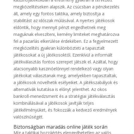
megközelítéseken alapszik. Az csúcsban a pénzkezelés
áll, amely egy fontos taktika, amely biztosítja a
stabilitást az időszak múlásával. A nyertes játékosok
eldöntik, hogy mennyit pénzt engedhetnek meg
maguknak elveszíteni, kemény limiteket meghatározva
fel a pazarlás elkerülése érdekében. Ez a fegyelmezett
megközelítés gyakran különbözteti a tapasztalt
játékosokat a új játékosoktól. Ezenkívül a informált
játékválasztás fontos szerepet játszik el. Azáltal, hogy
alacsonyabb kaszinóelőnnyel rendelkező vagy olyan
játékokat választanak meg, amelyekben tapasztaltak,
a játékosok növelhetik esélyeiket. A játékszabályok és
alternatívák kutatása is előnyt jelenthet. Az okos
bankroll-menedzsment és a stratégiai játékválasztás
kombinálásával a játékosok javítják teljes
játékélményüket, és fokozzák a kedvező eredmények
valószínűségét.
Biztonságban maradás online játék során
Míg a taktikai hozzáértés elengedhetetlen az valós