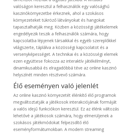
valóságon keresztül a felhasználók egy valósághű
kaszinókörnyezetbe érkeznek, ahol a szokásos
környezeteket tükröző látványokat és hangokat
tapasztalhatják meg. Közben a közösségi játékelemek
engedélyezik teszik a felhasználók számára, hogy
kapcsolatba lépjenek társaikkal és egyéb szereplőkkel
világszerte, táplálva a közösségi kapcsolatot és a
versenyképességet. A technikai és a közösségi elemek
ezen együttese fokozza az interaktív játékélményt,
dinamikusabbá és elragadóbbá téve az online kaszinó
helyszínét minden résztvevő számára.
Élő eseményen való jelenlét
Az online kaszinó környezetét élénkítő élő programok
megváltoztatják a játékosok interakciójának formáját
a valós idejű funkciókon keresztül. Ez az élénk változás
lehetővé a játékosok számára, hogy elmerüljenek a
szokásos játékmódokat felpezsdítő élő
eseményformátumokban. A modern streaming