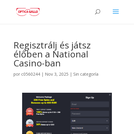
Regisztrálj és játsz
élőben a National
Casino-ban
por
c0560244
|
Nov 3, 2025
|
Sin categoría