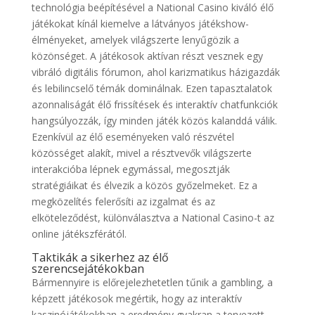
technológia beépítésével a National Casino kiváló élő
játékokat kínál kiemelve a látványos játékshow-
élményeket, amelyek világszerte lenyűgözik a
közönséget. A játékosok aktívan részt vesznek egy
vibráló digitális fórumon, ahol karizmatikus házigazdák
és lebilincselő témák dominálnak. Ezen tapasztalatok
azonnaliságát élő frissítések és interaktív chatfunkciók
hangsúlyozzák, így minden játék közös kalanddá válik.
Ezenkívül az élő eseményeken való részvétel
közösséget alakít, mivel a résztvevők világszerte
interakcióba lépnek egymással, megosztják
stratégiáikat és élvezik a közös győzelmeket. Ez a
megközelítés felerősíti az izgalmat és az
elköteleződést, különválasztva a National Casino-t az
online játékszférától.
Taktikák a sikerhez az élő
szerencsejátékokban
Bármennyire is előrejelezhetetlen tűnik a gambling, a
képzett játékosok megértik, hogy az interaktív
kaszinójátékokban a eredmény gyakran a tervezett