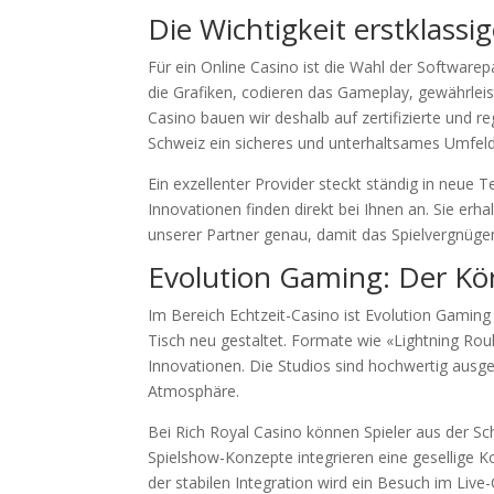
Die Wichtigkeit erstklassi
Für ein Online Casino ist die Wahl der Softwarep
die Grafiken, codieren das Gameplay, gewährleist
Casino bauen wir deshalb auf zertifizierte und re
Schweiz ein sicheres und unterhaltsames Umfeld. 
Ein exzellenter Provider steckt ständig in neue 
Innovationen finden direkt bei Ihnen an. Sie erh
unserer Partner genau, damit das Spielvergnüge
Evolution Gaming: Der Kö
Im Bereich Echtzeit-Casino ist Evolution Gaming
Tisch neu gestaltet. Formate wie «Lightning Ro
Innovationen. Die Studios sind hochwertig ausge
Atmosphäre.
Bei Rich Royal Casino können Spieler aus der Sc
Spielshow-Konzepte integrieren eine gesellige
der stabilen Integration wird ein Besuch im Liv