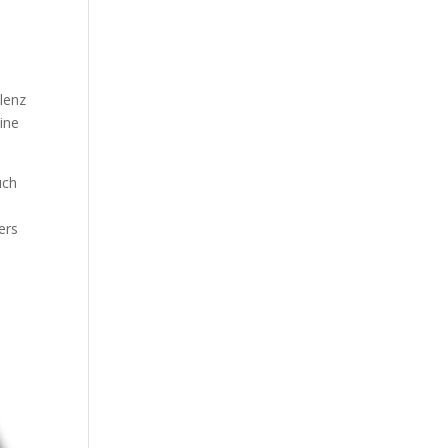
llenz
ine
uch
ers