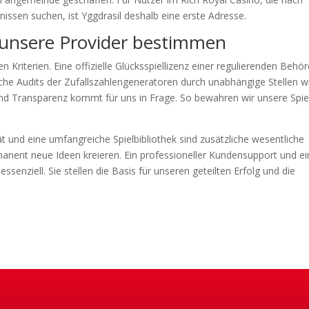
issen suchen, ist Yggdrasil deshalb eine erste Adresse.
o unsere Provider bestimmen
 Kriterien. Eine offizielle Glücksspiellizenz einer regulierenden Behö
rliche Audits der Zufallszahlengeneratoren durch unabhängige Stellen w
und Transparenz kommt für uns in Frage. So bewahren wir unsere Spie
tät und eine umfangreiche Spielbibliothek sind zusätzliche wesentliche
manent neue Ideen kreieren. Ein professioneller Kundensupport und e
enziell. Sie stellen die Basis für unseren geteilten Erfolg und die