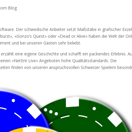
Software. Der schwedische Anbieter setzt Maßstäbe in grafischer Exze
rburst», «Gonzo’s Quest» oder «Dead or Alive» haben die Welt der Onl
timent und bei unseren Gästen sehr beliebt.
l erzählt eine eigene Geschichte und schafft ein packendes Erlebnis. A
seinen «NetEnt Live» Angeboten hohe Qualitätsstandards. Die
keiten finden von unseren anspruchsvollen Schweizer Spielern besond