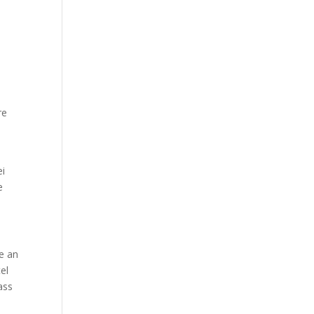
re
ei
e
e an
el
ass