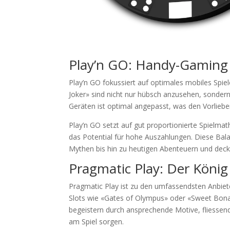
Play’n GO: Handy-Gaming 
Play’n GO fokussiert auf optimales mobiles Spiel
Joker» sind nicht nur hübsch anzusehen, sonder
Geräten ist optimal angepasst, was den Vorliebe
Play’n GO setzt auf gut proportionierte Spielm
das Potential für hohe Auszahlungen. Diese Bal
Mythen bis hin zu heutigen Abenteuern und dec
Pragmatic Play: Der König d
Pragmatic Play ist zu den umfassendsten Anbiete
Slots wie «Gates of Olympus» oder «Sweet Bonan
begeistern durch ansprechende Motive, fliessend
am Spiel sorgen.