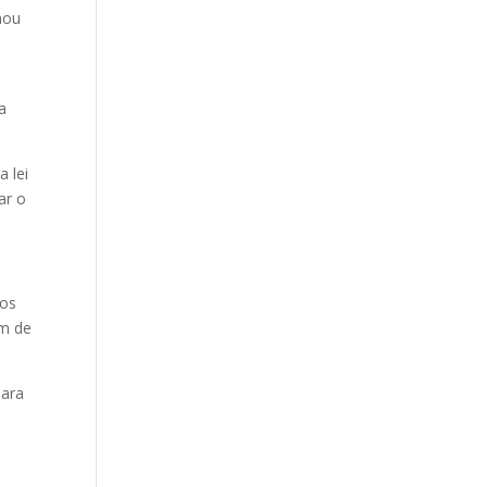
mou
a
 lei
ar o
 os
ém de
para