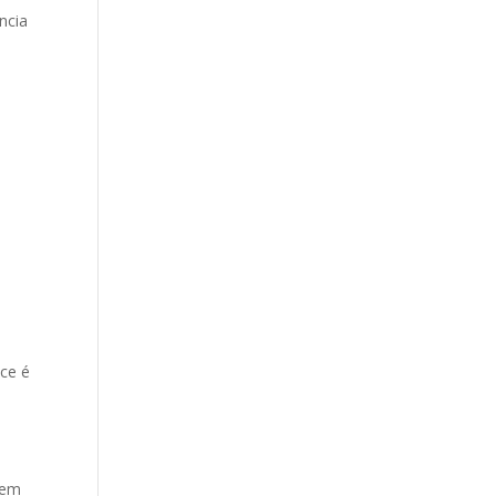
ncia
a
ace é
tem