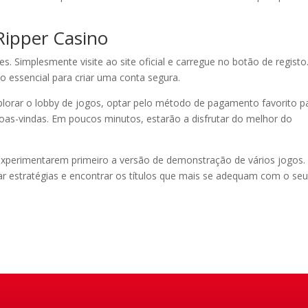
 Ripper Casino
. Simplesmente visite ao site oficial e carregue no botão de registo
o essencial para criar uma conta segura.
orar o lobby de jogos, optar pelo método de pagamento favorito p
boas-vindas. Em poucos minutos, estarão a disfrutar do melhor do
xperimentarem primeiro a versão de demonstração de vários jogos.
ar estratégias e encontrar os títulos que mais se adequam com o se