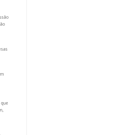
essão
são
esas
em
 que
m,
o