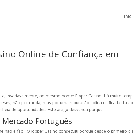
Inic
sino Online de Confiança em
ulta, invariavelmente, ao mesmo nome: Ripper Casino. Há muito tem
gueses, não por moda, mas por uma reputação sólida edificada dia a
e cheia de oportunidades. Este artigo desvenda porquê.
o Mercado Português
e não é fácil. O Ripper Casino conseguiu porque desde o primeiro di