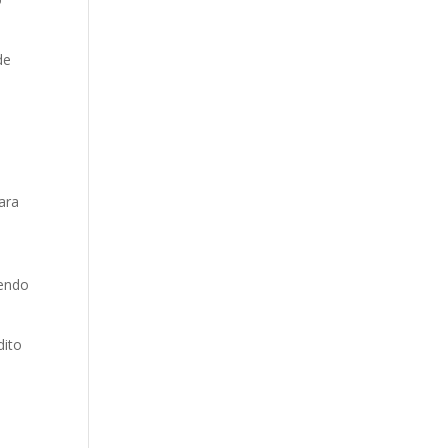
de
ara
cendo
dito