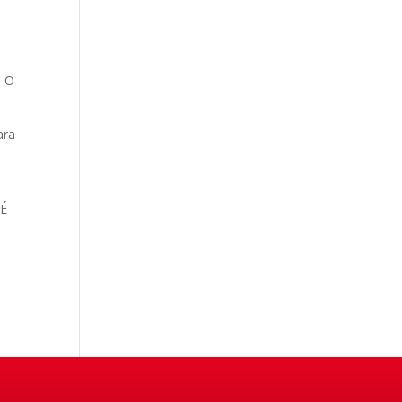
. O
ara
 É
u