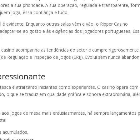
ores a sua prioridade. A sua operação, regulada e transparente, for
uem joga, essa confiança é tudo.
l é evidente. Enquanto outras salas vêm e vão, o Ripper Casino
daptar-se ao gosto e às exigências dos jogadores portugueses. Ess
.
O casino acompanha as tendências do setor e cumpre rigorosamente a
e de Regulação e Inspeção de Jogos (ERIJ). Evolui sem nunca abandon
pressionante
tesca e atrai tanto iniciantes como experientes. O casino opera com
o, o que se traduz em qualidade gráfica e sonora extraordinária, al
até aos jogos de mesa mais entusiasmantes, há sempre lançamentos 
sta:
ts acumulados.