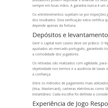
sempre em boas mãos. A garantia nunca é um a
Os entretenimentos sujeitam-se por inspeções pe
dos resultados. Esta verificação extra certifica 
depende apenas da fortuna.
Depósitos e levantamento
Gerir o capital num casino deve ser prático. 
ajustados ao mercado português, garantindo tran
a comodidade dos jogadores.
Os retiradas são realizados com agilidade, pa
objetividade nos termos e a ausência de taxas o
a confiança.
Entre os métodos de pagamento mais utilizados
(Visa, Mastercard), carteiras eletrónicas como S
instantâneo. Cada escolha foi definida a conside
Experiência de Jogo Resp