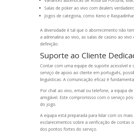
Variantes autênticas de Roda da Fortuna, Blac
Salas de poker ao vivo com dealers verdadeir
Jogos de categoria, como Keno e Raspadinha
A diversidade é tal que o aborrecimento não 
a adrenalina ao vivo, as salas de casino ao viv
definição.
Suporte ao Cliente Dedic
Contar com uma equipe de suporte acessível e
serviço de apoio ao cliente em português, possi
linguísticas. A comunicação eficaz é fundamental
Por chat ao vivo, email ou telefone, a equipa de
amigável. Este compromisso com o serviço pós
do jogo.
A equipa está preparada para lidar com os mais
esclarecimentos sobre a verificação de contas
dos pontos fortes do serviço.