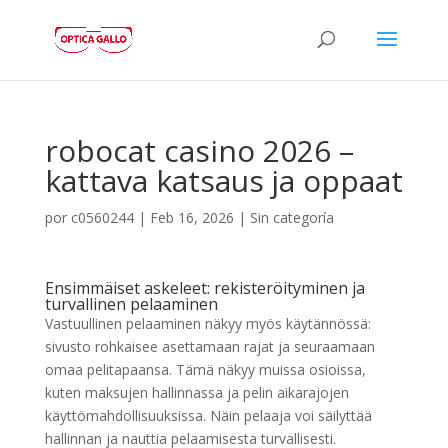
robocat casino 2026 –
kattava katsaus ja oppaat
por
c0560244
|
Feb 16, 2026
|
Sin categoría
Ensimmäiset askeleet: rekisteröityminen ja
turvallinen pelaaminen
Vastuullinen pelaaminen näkyy myös käytännössä:
sivusto rohkaisee asettamaan rajat ja seuraamaan
omaa pelitapaansa. Tämä näkyy muissa osioissa,
kuten maksujen hallinnassa ja pelin aikarajojen
käyttömahdollisuuksissa. Näin pelaaja voi säilyttää
hallinnan ja nauttia pelaamisesta turvallisesti.