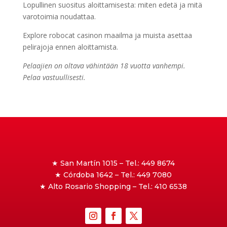
Lopullinen suositus aloittamisesta: miten edetä ja mitä
varotoimia noudattaa.
Explore robocat casinon maailma ja muista asettaa
pelirajoja ennen aloittamista.
Pelaajien on oltava vähintään 18 vuotta vanhempi.
Pelaa vastuullisesti.
★ San Martín 1015 – Tel.: 449 8674
★ Córdoba 1642 – Tel.: 449 7080
★ Alto Rosario Shopping – Tel.: 410 6538