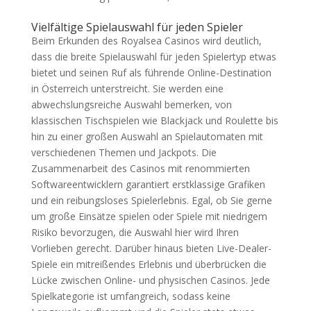
Vielfältige Spielauswahl für jeden Spieler
Beim Erkunden des Royalsea Casinos wird deutlich,
dass die breite Spielauswahl für jeden Spielertyp etwas
bietet und seinen Ruf als führende Online-Destination
in Österreich unterstreicht. Sie werden eine
abwechslungsreiche Auswahl bemerken, von
klassischen Tischspielen wie Blackjack und Roulette bis
hin zu einer großen Auswahl an Spielautomaten mit
verschiedenen Themen und Jackpots. Die
Zusammenarbeit des Casinos mit renommierten
Softwareentwicklern garantiert erstklassige Grafiken
und ein reibungsloses Spielerlebnis. Egal, ob Sie gerne
um große Einsätze spielen oder Spiele mit niedrigem
Risiko bevorzugen, die Auswahl hier wird Ihren
Vorlieben gerecht. Darüber hinaus bieten Live-Dealer-
Spiele ein mitreißendes Erlebnis und überbrücken die
Lücke zwischen Online- und physischen Casinos. Jede
Spielkategorie ist umfangreich, sodass keine