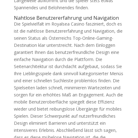
Langeweile aufkommt und die Spieler stets etwas
Spannendes und Belohnendes finden.
Nahtlose Benutzererfahrung und Navigation
Die Spielvielfalt im Royalsea Casino fasziniert, doch es
ist die nahtlose Benutzererfahrung und Navigation, die
seinen Status als Österreichs Top-Online-Gaming-
Destination klar unterstreicht. Nach dem Einloggen
garantiert Ihnen das benutzerfreundliche Design eine
einfache Navigation durch die Plattform. Die
Seitenarchitektur ist durchdacht aufgebaut, sodass Sie
Ihre Lieblingsspiele dank sinnvoll kategorisierter Menüs
und einer schnellen Suchleiste problemlos finden. Die
Spielseiten laden schnell, minimieren Wartezeiten und
sorgen für ein erhöhtes Maß an Engagement. Auch die
mobile Benutzeroberfläche spiegelt diese Effizienz
wieder und bietet reibungslose Übergänge für mobiles
Spielen. Dieser Schwerpunkt auf nutzerfreundliches
Design eliminiert Barrieren und unterstützt ein
intensiveres Erlebnis. Abschließend lässt sich sagen,
dass es diese mühelose Navigation ist, die die