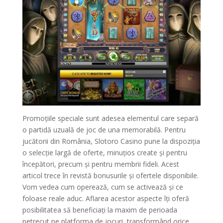
Promoțiile speciale sunt adesea elementul care separă
o partidă uzuală de joc de una memorabilă. Pentru
jucătorii din România, Slotoro Casino pune la dispoziția
o selecție largă de oferte, minuțios create și pentru
începători, precum și pentru membrii fideli. Acest
articol trece în revistă bonusurile și ofertele disponibile.
Vom vedea cum operează, cum se activează și ce
foloase reale aduc. Aflarea acestor aspecte îți oferă
posibilitatea să beneficiați la maxim de perioada
petrecut pe platforma de jocuri, transformând orice