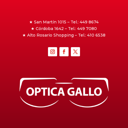
★ San Martín 1015 – Tel.: 449 8674
★ Córdoba 1642 – Tel.: 449 7080
★ Alto Rosario Shopping – Tel.: 410 6538