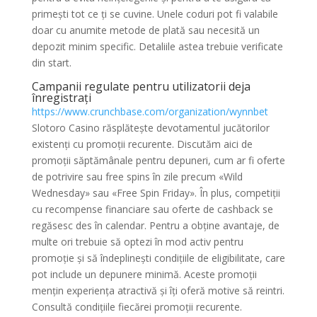
primești tot ce ți se cuvine. Unele coduri pot fi valabile
doar cu anumite metode de plată sau necesită un
depozit minim specific. Detaliile astea trebuie verificate
din start.
Campanii regulate pentru utilizatorii deja
înregistrați
https://www.crunchbase.com/organization/wynnbet
Slotoro Casino răsplătește devotamentul jucătorilor
existenți cu promoții recurente. Discutăm aici de
promoții săptămânale pentru depuneri, cum ar fi oferte
de potrivire sau free spins în zile precum «Wild
Wednesday» sau «Free Spin Friday». În plus, competiții
cu recompense financiare sau oferte de cashback se
regăsesc des în calendar. Pentru a obține avantaje, de
multe ori trebuie să optezi în mod activ pentru
promoție și să îndeplinești condițiile de eligibilitate, care
pot include un depunere minimă. Aceste promoții
mențin experiența atractivă și îți oferă motive să reintri.
Consultă condițiile fiecărei promoții recurente.