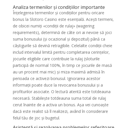
Analiza termenilor și condițiilor importante
Înțelegerea termenilor și condițiilor pentru oricare
bonus la Slotoro Casino este esențială. Acești termeni,
de obicei numiți «condiții de rulaj» (wagering
requirements), determină de câte ori ai nevoie să joci
suma bonusului (și ocazional și depozitul) până ca
câștigurile să devină retragibile. Celelalte condiții cheie
includ intervalul limită pentru completarea cerințelor,
jocurile eligibile care contribuie la rulaj (sloturile
participă de normal 100%, în timp ce jocurile de masă
au un procent mai mic) și miza maximă admisă în
perioada ce activezi bonusul. Ignorarea acestor
informații poate duce la revocarea bonusului și a
profiturilor asociate. O lectură atentă este totdeauna
necesară. Stabilește totdeauna suma total de rulaj
cerut înainte de a activa un bonus. Așa vei cunoaște
dacă este realist să îl realizezi, având în considerare
felul tău de joc și bugetul.
Asistență și rezolvarea problemelor referitoare