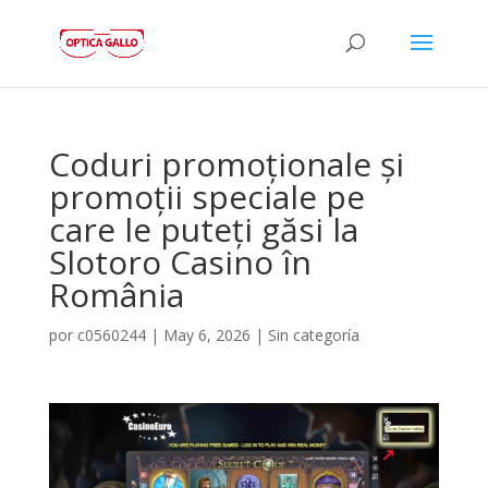
Coduri promoționale și
promoții speciale pe
care le puteți găsi la
Slotoro Casino în
România
por
c0560244
|
May 6, 2026
|
Sin categoría