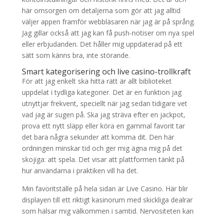
här omsorgen om detaljerna som gör att jag alltid
väljer appen framför webbläsaren när jag är på språng.
Jag gillar också att jag kan få push-notiser om nya spel
eller erbjudanden. Det håller mig uppdaterad på ett
sätt som känns bra, inte störande.
Smart kategorisering och live casino-trollkraft
För att jag enkelt ska hitta rätt är allt biblioteket
uppdelat i tydliga kategorier. Det är en funktion jag
utnyttjar frekvent, speciellt när jag sedan tidigare vet
vad jag är sugen på. Ska jag sträva efter en jackpot,
prova ett nytt släpp eller köra en gammal favorit tar
det bara några sekunder att komma dit. Den här
ordningen minskar tid och ger mig ägna mig på det
skojiga: att spela. Det visar att plattformen tänkt på
hur användarna i praktiken vill ha det.
Min favoritställe på hela sidan är Live Casino. Här blir
displayen till ett riktigt kasinorum med skickliga dealrar
som hälsar mig välkommen i samtid. Nervositeten kan