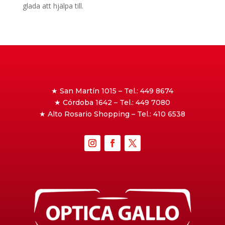
glada att hjälpa till.
★ San Martín 1015 – Tel.: 449 8674
★ Córdoba 1642 – Tel.: 449 7080
★ Alto Rosario Shopping – Tel.: 410 6538