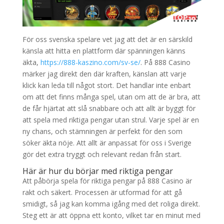
För oss svenska spelare vet jag att det är en särskild
känsla att hitta en plattform där spänningen känns
äkta,
https://888-kaszino.com/sv-se/
. På 888 Casino
märker jag direkt den där kraften, känslan att varje
klick kan leda till något stort. Det handlar inte enbart
om att det finns många spel, utan om att de är bra, att
de får hjärtat att slå snabbare och att allt är byggt för
att spela med riktiga pengar utan strul. Varje spel är en
ny chans, och stämningen är perfekt för den som
söker äkta nöje. Att allt är anpassat för oss i Sverige
gör det extra tryggt och relevant redan från start.
Här är hur du börjar med riktiga pengar
Att påbörja spela för riktiga pengar på 888 Casino är
rakt och säkert. Processen är utformad för att gå
smidigt, så jag kan komma igång med det roliga direkt.
Steg ett är att öppna ett konto, vilket tar en minut med