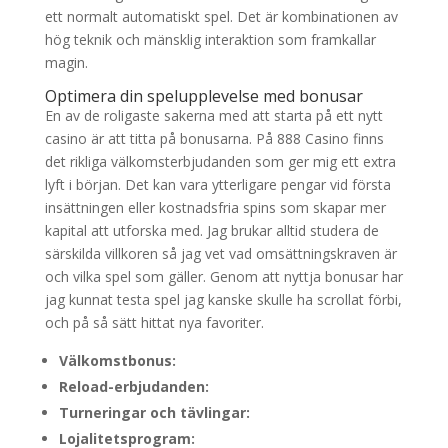
ett normalt automatiskt spel. Det är kombinationen av
hög teknik och mänsklig interaktion som framkallar
magin.
Optimera din spelupplevelse med bonusar
En av de roligaste sakerna med att starta på ett nytt
casino är att titta på bonusarna. På 888 Casino finns
det rikliga välkomsterbjudanden som ger mig ett extra
lyft i början. Det kan vara ytterligare pengar vid första
insättningen eller kostnadsfria spins som skapar mer
kapital att utforska med. Jag brukar alltid studera de
särskilda villkoren så jag vet vad omsättningskraven är
och vilka spel som gäller. Genom att nyttja bonusar har
jag kunnat testa spel jag kanske skulle ha scrollat förbi,
och på så sätt hittat nya favoriter.
Välkomstbonus:
Reload-erbjudanden:
Turneringar och tävlingar:
Lojalitetsprogram: