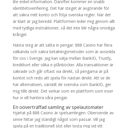
lite enkel information. Därefter kommer en snabb
identitetsverifiering. Det här steget är avgörande för
att säkra mitt konto och följa svenska regler. När det
är klart är jag beredd. Plattformen leder mig genom allt
med tydliga instruktioner, så det inte blir några onödiga
krångel.
Nästa steg är att sätta in pengar. 888 Casino har flera
välkända och säkra betalningsmetoder som är avsedda
för oss i Sverige. Jag kan välja mellan BankID, Trustly,
kreditkort eller olika e-plånböcker. Alla transaktioner är
säkrade och går oftast via direkt, så pengarna är på
kontot och redo att spela för nästan direkt. Att se de
här alternativen, särskilt de svenska som BankID, ger
mig tillit direkt. Det verkar som en plattform som inser
hur vi vill hantera våra pengar.
En oöverträffad samling av spelautomater
Hjärtat på 888 Casino är spelsamlingen. Oberoende av
sinne hittar jag ständigt något som passar. Vill jag
spela på en traditionell slot eller testa mig vid ett