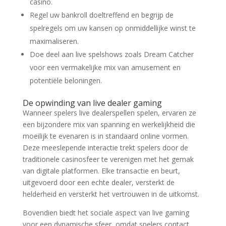
casino.
Regel uw bankroll doeltreffend en begrijp de
spelregels om uw kansen op onmiddellijke winst te
maximaliseren.
Doe deel aan live spelshows zoals Dream Catcher
voor een vermakelijke mix van amusement en
potentiële beloningen.
De opwinding van live dealer gaming
Wanneer spelers live dealerspellen spelen, ervaren ze
een bijzondere mix van spanning en werkelijkheid die
moeilijk te evenaren is in standaard online vormen.
Deze meeslepende interactie trekt spelers door de
traditionele casinosfeer te verenigen met het gemak
van digitale platformen. Elke transactie en beurt,
uitgevoerd door een echte dealer, versterkt de
helderheid en versterkt het vertrouwen in de uitkomst.
Bovendien biedt het sociale aspect van live gaming
voor een dynamische sfeer, omdat spelers contact