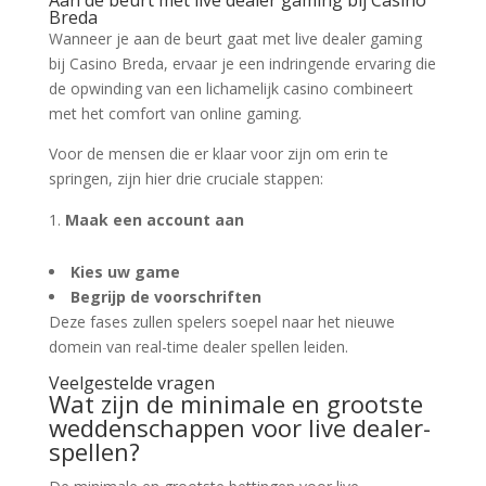
Aan de beurt met live dealer gaming bij Casino
Breda
Wanneer je aan de beurt gaat met live dealer gaming
bij Casino Breda, ervaar je een indringende ervaring die
de opwinding van een lichamelijk casino combineert
met het comfort van online gaming.
Voor de mensen die er klaar voor zijn om erin te
springen, zijn hier drie cruciale stappen:
Maak een account aan
Kies uw game
Begrijp de voorschriften
Deze fases zullen spelers soepel naar het nieuwe
domein van real-time dealer spellen leiden.
Veelgestelde vragen
Wat zijn de minimale en grootste
weddenschappen voor live dealer-
spellen?