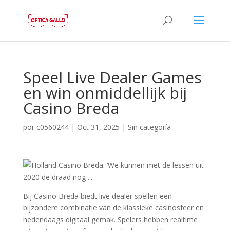
Speel Live Dealer Games
en win onmiddellijk bij
Casino Breda
por
c0560244
|
Oct 31, 2025
|
Sin categoría
Bij Casino Breda biedt live dealer spellen een
bijzondere combinatie van de klassieke casinosfeer en
hedendaags digitaal gemak. Spelers hebben realtime