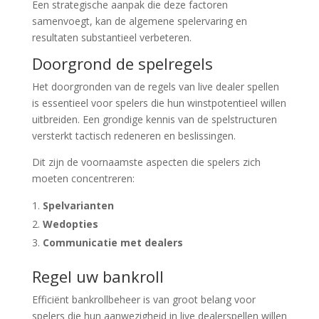
Een strategische aanpak die deze factoren
samenvoegt, kan de algemene spelervaring en
resultaten substantieel verbeteren.
Doorgrond de spelregels
Het doorgronden van de regels van live dealer spellen
is essentieel voor spelers die hun winstpotentieel willen
uitbreiden. Een grondige kennis van de spelstructuren
versterkt tactisch redeneren en beslissingen.
Dit zijn de voornaamste aspecten die spelers zich
moeten concentreren:
Spelvarianten
Wedopties
Communicatie met dealers
Regel uw bankroll
Efficiënt bankrollbeheer is van groot belang voor
spelers die hun aanwezigheid in live dealerspellen willen