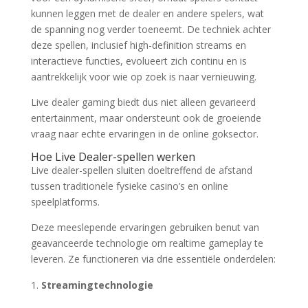
kunnen leggen met de dealer en andere spelers, wat
de spanning nog verder toeneemt. De techniek achter
deze spellen, inclusief high-definition streams en
interactieve functies, evolueert zich continu en is
aantrekkelijk voor wie op zoek is naar vernieuwing.
Live dealer gaming biedt dus niet alleen gevarieerd
entertainment, maar ondersteunt ook de groeiende
vraag naar echte ervaringen in de online goksector.
Hoe Live Dealer-spellen werken
Live dealer-spellen sluiten doeltreffend de afstand
tussen traditionele fysieke casino’s en online
speelplatforms.
Deze meeslepende ervaringen gebruiken benut van
geavanceerde technologie om realtime gameplay te
leveren. Ze functioneren via drie essentiële onderdelen:
Streamingtechnologie