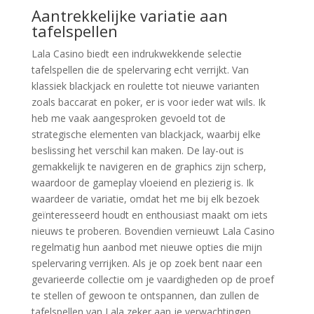
Aantrekkelijke variatie aan
tafelspellen
Lala Casino biedt een indrukwekkende selectie
tafelspellen die de spelervaring echt verrijkt. Van
klassiek blackjack en roulette tot nieuwe varianten
zoals baccarat en poker, er is voor ieder wat wils. Ik
heb me vaak aangesproken gevoeld tot de
strategische elementen van blackjack, waarbij elke
beslissing het verschil kan maken. De lay-out is
gemakkelijk te navigeren en de graphics zijn scherp,
waardoor de gameplay vloeiend en plezierig is. Ik
waardeer de variatie, omdat het me bij elk bezoek
geïnteresseerd houdt en enthousiast maakt om iets
nieuws te proberen. Bovendien vernieuwt Lala Casino
regelmatig hun aanbod met nieuwe opties die mijn
spelervaring verrijken. Als je op zoek bent naar een
gevarieerde collectie om je vaardigheden op de proef
te stellen of gewoon te ontspannen, dan zullen de
tafelspellen van Lala zeker aan je verwachtingen