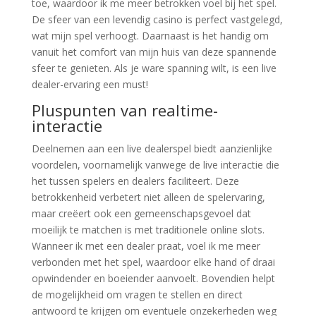
toe, waardoor ik me meer betrokken voel bij het spel.
De sfeer van een levendig casino is perfect vastgelegd,
wat mijn spel verhoogt. Daarnaast is het handig om
vanuit het comfort van mijn huis van deze spannende
sfeer te genieten. Als je ware spanning wilt, is een live
dealer-ervaring een must!
Pluspunten van realtime-
interactie
Deelnemen aan een live dealerspel biedt aanzienlijke
voordelen, voornamelijk vanwege de live interactie die
het tussen spelers en dealers faciliteert. Deze
betrokkenheid verbetert niet alleen de spelervaring,
maar creëert ook een gemeenschapsgevoel dat
moeilijk te matchen is met traditionele online slots.
Wanneer ik met een dealer praat, voel ik me meer
verbonden met het spel, waardoor elke hand of draai
opwindender en boeiender aanvoelt. Bovendien helpt
de mogelijkheid om vragen te stellen en direct
antwoord te krijgen om eventuele onzekerheden weg