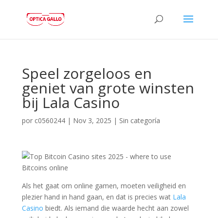
Speel zorgeloos en
geniet van grote winsten
bij Lala Casino
por
c0560244
|
Nov 3, 2025
|
Sin categoría
Als het gaat om online gamen, moeten veiligheid en
plezier hand in hand gaan, en dat is precies wat
Lala
Casino
biedt. Als iemand die waarde hecht aan zowel