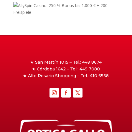
★ San Martín 1015 – Tel.: 449 8674
★ Córdoba 1642 – Tel.: 449 7080
★ Alto Rosario Shopping – Tel.: 410 6538