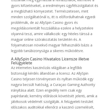
gyors kifizetéseket, a eredményes ügyfélszolgálatot és
a megbízható környezetet. Természetesen, mint
minden szolgáltatónál is, itt is előfordulhatnak egyedi
problémák, de az AllySpin Casino gyors és
megoldásorientált hozzáállása ezekre a helyzetekre
olyanná teszi, amire vállalkozik: egy hiteles társsá a
magyar online szórakoztatás területén és. A
folyamatosan növekvő magyar felhasználói bázis a
legjobb tanúbizonysága a sikeres működésre.
A AllySpin Casino Hivatalos Licensze illetve
Felügyelete
Az internetes kaszinózás világában a legfőbb
biztonsági kérdés állandóan a licensz. Az AllySpin
Casino teljesen törvényesen és nyíltan működik egy
nagyra becsült hatóság, a Curaçao Gaming Authority
irányítása alatt. Ezen engedély nem csak egy
papírdarab; kemény előírások követését jelenti, amik a
játékosok védelmét szolgálják. A felügyeleti testület
időszakos auditokkal ellenőrzi a kaszinó üzemelését,