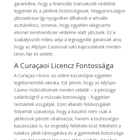
garantálva, hogy a financiális tranzakciók védettek
legyenek és a játékok tisztességesek. Magyarországon
játszadozva így nyugodtan állhatunk a virtuális
asztalokhoz, ismerve, hogy egyetlen világszerte
elismer keretrendszer védelme alatt játszunk. Ez a
szabályozott milieu adja a legnagyobb garanciát arra,
hogy az AllySpin Casinoval való kapcsolatunk minden
téren fair és védett.
A Curaçaoi Licencz Fontossága
A Curaçao-i licenc az online kaszinóipar egyetlen
legelismertebb okirata. Ezt jelenti, hogy az AllySpin
Casino működésének minden oldalát – a pénzügyi
szilárdságtól a műszaki biztonságig – független
testületek vizsgálják. Ezen állandó felülvizsgálati
folyamat szavatolja, hogy a kaszinó nem csak a
játékosok pénzét oltalmazza, hanem a tisztességes
kaszinózást is. Az engedély feltételei közt fellelhető a
tudatos játék támogatása és a gyermekek biztonsága