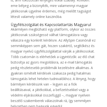
is, ami fokozottan lényeges etikai szabály. Röviden:
eme bélyeg a bizonyíték, mire valamennyi magyar
játékosnak ügyelnie érdemes, még mielőtt tagságot
létesít valamely online kaszinóba.
Ügyfélszolgálat és Kapcsolattartás Magyarul
Akármilyen megbízható egy platform, olykor az összes
játékosnak szükségessé válhat támogatásra vagy
válaszra egy konkrét kérdésre. Az AllySpin Casinónál ez
semmiképpen sem gát, hiszen szakértő, segítőkész és
magyar nyelvű ügyfélszolgálattal várják a játékosokat.
Több csatornán is elérhetőek a ügyintézők: az élő chat
biztosítja az gyors megoldásra, az e-mail támogatás
pedig részletesebb problémák kezelésére alkalmas. A
gyakran ismételt kérdések szakasza pedig hatalmas
támogatás lehet hirtelen tudnivalókhoz. A lényeg, hogy
bármilyen kérdésünk van – legyen az a fiók
beállításaival, a játékokkal, a befizetésekkel vagy a
védelmi eljárásokkal összefüggő –, magyar nyelven
beszélő szakemberek válaszolnak rá, így semmilyen
helyzetben nem hagyunk egyedül.