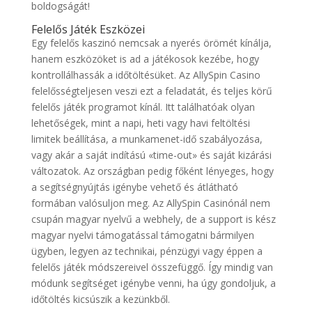
boldogságát!
Felelős Játék Eszközei
Egy felelős kaszinó nemcsak a nyerés örömét kínálja,
hanem eszközöket is ad a játékosok kezébe, hogy
kontrollálhassák a időtöltésüket. Az AllySpin Casino
felelősségteljesen veszi ezt a feladatát, és teljes körű
felelős játék programot kínál. Itt találhatóak olyan
lehetőségek, mint a napi, heti vagy havi feltöltési
limitek beállítása, a munkamenet-idő szabályozása,
vagy akár a saját indítású «time-out» és saját kizárási
változatok. Az országban pedig főként lényeges, hogy
a segítségnyújtás igénybe vehető és átlátható
formában valósuljon meg. Az AllySpin Casinónál nem
csupán magyar nyelvű a webhely, de a support is kész
magyar nyelvi támogatással támogatni bármilyen
ügyben, legyen az technikai, pénzügyi vagy éppen a
felelős játék módszereivel összefüggő. Így mindig van
módunk segítséget igénybe venni, ha úgy gondoljuk, a
időtöltés kicsúszik a kezünkből.