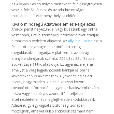
az AllySpin Casino milyen mértékben felelősségteljesen
veszi a felelős játékot és az adatbiztonságot,
miközben a játékélményt helyezi előtérbe!
Kiváló minőségű Adatvédelem és Rejtjelezés
Amikor pénzt helyezünk el vagy kiveszünk egy online
kaszinóból, illetve személyes információinkat átadjuk,
a maximális védelem alapvető. Az
AllySpin Casino
ezt a
feladatot a legmagasabb szintű biztonsági
megoldásokkal fogadja. A platformot az iparág
aranystandardjának számító 256 bites SSL (Secure
Socket Layer) titkosítás óvja. Ez ugyanaz a eljárás,
amelyet a világ legjelentősebb bankjai és online
kiskereskedői is alkalmaznak. Gyakorlatilag ez azt
jelenti, hogy minden, Ön és a kaszinó között
továbbított információ – legyen az bankszámla szám,
jelszó vagy személyes azonosító – teljesen
értelmezhetetlen és megfejthetetlen kódokká válik.
Adataink így egy digitális biztonsági zónában
mozognak, amelyet külső entitások számára nem