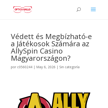
Védett és Megbízható-e
a Játékosok Számára az
AllySpin Casino
Magyarországon?
por
c0560244
|
May 6, 2026
|
Sin categoría