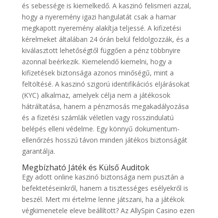
és sebessége is kiemelkedő. A kaszinó felismeri azzal,
hogy a nyeremény igazi hangulatát csak a hamar
megkapott nyeremény alakítja teljessé. A kifizetési
kérelmeket általában 24 órán belül feldolgozzák, és a
kiválasztott lehetőségtől függően a pénz többnyire
azonnal beérkezik. Kiemelendő kiemelni, hogy a
kifizetések biztonsága azonos minőségű, mint a
feltöltésé. A kaszinó szigorú identifikációs eljárásokat
(KYC) alkalmaz, amelyek célja nem a játékosok
hátráltatása, hanem a pénzmosás megakadályozása
és a fizetési számlák véletlen vagy rosszindulatú
belépés elleni védelme. Egy könnyű dokumentum-
ellenőrzés hosszú távon minden játékos biztonságát
garantálja.
Megbízható Játék és Külső Auditok
Egy adott online kaszinó biztonsága nem pusztán a
befektetéseinkről, hanem a tisztességes esélyekről is
beszél. Mert mi értelme lenne játszani, ha a játékok
végkimenetele eleve beállított? Az AllySpin Casino ezen