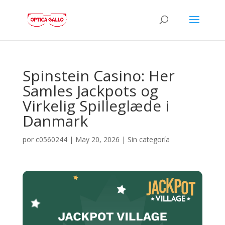
Spinstein Casino: Her
Samles Jackpots og
Virkelig Spilleglæde i
Danmark
por
c0560244
|
May 20, 2026
|
Sin categoría