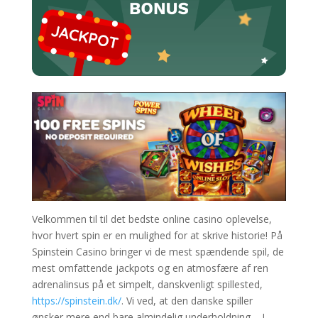
Velkommen til til det bedste online casino oplevelse,
hvor hvert spin er en mulighed for at skrive historie! På
Spinstein Casino bringer vi de mest spændende spil, de
mest omfattende jackpots og en atmosfære af ren
adrenalinsus på et simpelt, danskvenligt spillested,
https://spinstein.dk/
. Vi ved, at den danske spiller
ønsker mere end bare almindelig underholdning – I