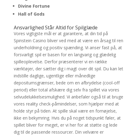
Divine Fortune
Hall of Gods
Ansvarlighed Står Altid for Spilglæde
Vores vigtigste mål er at garantere, at din tid på
Spinstein Casino bliver ved med at være en årsag til ren
underholdning og positiv spænding. Vi anser fast på, at
forsvarligt spil er basen for en langvarig og glædelig
spilleoplevelse. Derfor præsenterer vi en række
værktøjer, der sætter dig i magt over dit spil. Du kan let
indstille daglige, ugentlige eller månedlige
depositumsgrænser, bede om en afbrydelse (cool-off
period) eller total afskære dig selv fra spillet via vores
selvudelukkelsesmulighed. Vi anbefaler også til at bruge
vores reality check-påmindelser, som hjælper med at
holde styr på tiden. At spille skal være en fornøjelse,
ikke en bekymring. Hvis du på noget tidspunkt føler, at
spillet bliver for meget, er vi her for at støtte og lede
dig til de passende ressourcer. Din velvære er