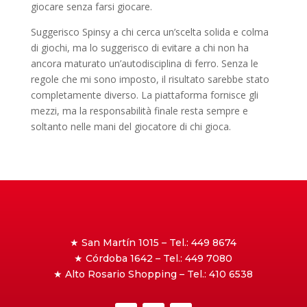
giocare senza farsi giocare.
Suggerisco Spinsy a chi cerca un’scelta solida e colma
di giochi, ma lo suggerisco di evitare a chi non ha
ancora maturato un’autodisciplina di ferro. Senza le
regole che mi sono imposto, il risultato sarebbe stato
completamente diverso. La piattaforma fornisce gli
mezzi, ma la responsabilità finale resta sempre e
soltanto nelle mani del giocatore di chi gioca.
★ San Martín 1015 – Tel.: 449 8674
★ Córdoba 1642 – Tel.: 449 7080
★ Alto Rosario Shopping – Tel.: 410 6538