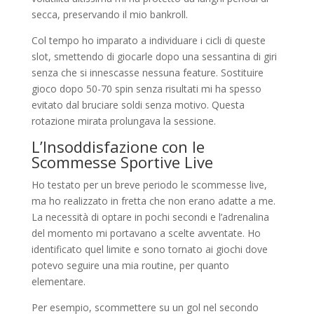
secca, preservando il mio bankroll.
Col tempo ho imparato a individuare i cicli di queste
slot, smettendo di giocarle dopo una sessantina di giri
senza che si innescasse nessuna feature. Sostituire
gioco dopo 50-70 spin senza risultati mi ha spesso
evitato dal bruciare soldi senza motivo. Questa
rotazione mirata prolungava la sessione.
L’Insoddisfazione con le
Scommesse Sportive Live
Ho testato per un breve periodo le scommesse live,
ma ho realizzato in fretta che non erano adatte a me.
La necessità di optare in pochi secondi e l’adrenalina
del momento mi portavano a scelte avventate. Ho
identificato quel limite e sono tornato ai giochi dove
potevo seguire una mia routine, per quanto
elementare.
Per esempio, scommettere su un gol nel secondo