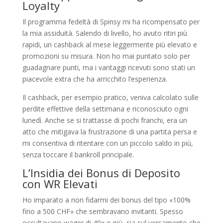
Loyalty
Il programma fedeltà di Spinsy mi ha ricompensato per
la mia assiduità. Salendo di livello, ho avuto ritiri più
rapidi, un cashback al mese leggermente più elevato e
promozioni su misura. Non ho mai puntato solo per
guadagnare punti, ma i vantaggi ricevuti sono stati un
piacevole extra che ha arricchito l’esperienza.
Il cashback, per esempio pratico, veniva calcolato sulle
perdite effettive della settimana e riconosciuto ogni
lunedì. Anche se si trattasse di pochi franchi, era un
atto che mitigava la frustrazione di una partita persa e
mi consentiva di ritentare con un piccolo saldo in più,
senza toccare il bankroll principale.
L’Insidia dei Bonus di Deposito
con WR Elevati
Ho imparato a non fidarmi dei bonus del tipo «100%
fino a 500 CHF» che sembravano invitanti. Spesso
occultavano wager di 40x o più, sia sul versamento che