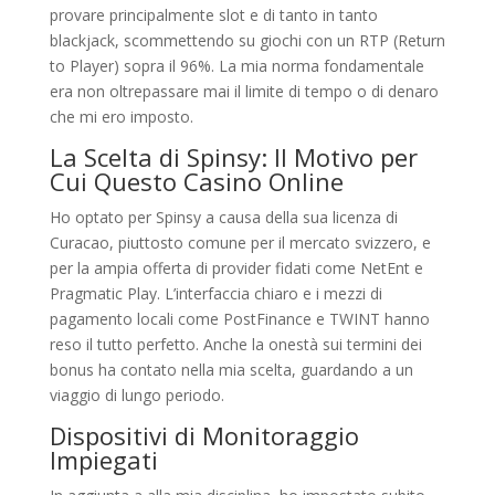
provare principalmente slot e di tanto in tanto
blackjack, scommettendo su giochi con un RTP (Return
to Player) sopra il 96%. La mia norma fondamentale
era non oltrepassare mai il limite di tempo o di denaro
che mi ero imposto.
La Scelta di Spinsy: Il Motivo per
Cui Questo Casino Online
Ho optato per Spinsy a causa della sua licenza di
Curacao, piuttosto comune per il mercato svizzero, e
per la ampia offerta di provider fidati come NetEnt e
Pragmatic Play. L’interfaccia chiaro e i mezzi di
pagamento locali come PostFinance e TWINT hanno
reso il tutto perfetto. Anche la onestà sui termini dei
bonus ha contato nella mia scelta, guardando a un
viaggio di lungo periodo.
Dispositivi di Monitoraggio
Impiegati