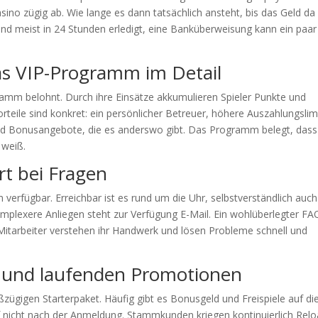
no zügig ab. Wie lange es dann tatsächlich ansteht, bis das Geld da i
ind meist in 24 Stunden erledigt, eine Banküberweisung kann ein paar
as VIP-Programm im Detail
ogramm belohnt. Durch ihre Einsätze akkumulieren Spieler Punkte und
rteile sind konkret: ein persönlicher Betreuer, höhere Auszahlungslim
nd Bonusangebote, die es anderswo gibt. Das Programm belegt, dass
 weiß.
t bei Fragen
verfügbar. Erreichbar ist es rund um die Uhr, selbstverständlich auch
 komplexere Anliegen steht zur Verfügung E-Mail. Ein wohlüberlegter FA
e Mitarbeiter verstehen ihr Handwerk und lösen Probleme schnell und
 und laufenden Promotionen
zügigen Starterpaket. Häufig gibt es Bonusgeld und Freispiele auf di
 nicht nach der Anmeldung. Stammkunden kriegen kontinuierlich Relo