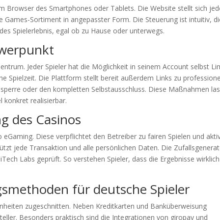
t im Browser des Smartphones oder Tablets. Die Website stellt sich je
e Games-Sortiment in angepasster Form. Die Steuerung ist intuitiv, di
ndes Spielerlebnis, egal ob zu Hause oder unterwegs.
hwerpunkt
ntrum. Jeder Spieler hat die Möglichkeit in seinem Account selbst Li
che Spielzeit. Die Plattform stellt bereit außerdem Links zu professione
ielsperre oder den kompletten Selbstausschluss. Diese Maßnahmen la
konkret realisierbar.
g des Casinos
o eGaming. Diese verpflichtet den Betreiber zu fairen Spielen und akt
tzt jede Transaktion und alle persönlichen Daten. Die Zufallsgenera
Tech Labs geprüft. So verstehen Spieler, dass die Ergebnisse wirklich
smethoden für deutsche Spieler
nheiten zugeschnitten. Neben Kreditkarten und Banküberweisung
eteller. Besonders praktisch sind die Integrationen von giropay und