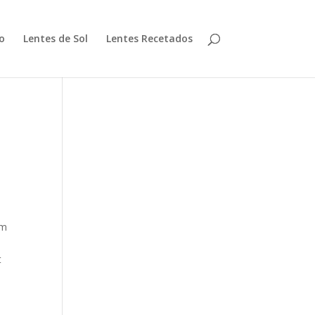
io
Lentes de Sol
Lentes Recetados
rm
e
t