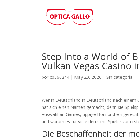
Step Into a World of 
Vulkan Vegas Casino 
por
c0560244
|
May 20, 2026
|
Sin categoría
Wer in Deutschland in Deutschland nach einem Ca
hat sich einen Namen gemacht, denn sie Spielspa
Auswahl an Games, üppige Boni und ein gerechtes
und warum es für viele deutsche Spieler zur ers
Die Beschaffenheit der mo