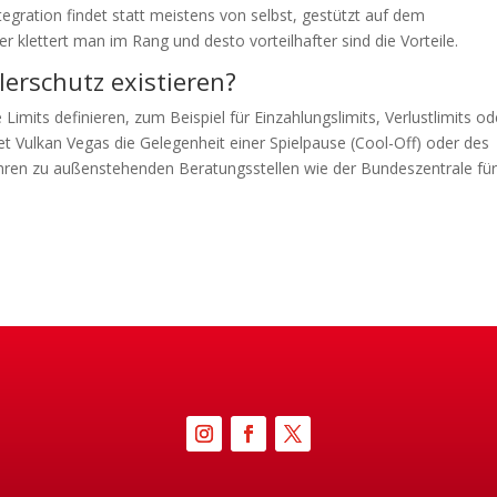
egration findet statt meistens von selbst, gestützt auf dem
er klettert man im Rang und desto vorteilhafter sind die Vorteile.
rschutz existieren?
Limits definieren, zum Beispiel für Einzahlungslimits, Verlustlimits od
tet Vulkan Vegas die Gelegenheit einer Spielpause (Cool-Off) oder des
führen zu außenstehenden Beratungsstellen wie der Bundeszentrale fü