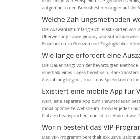
einer Reihe von Freispielen. Die genauen Detai
aufgeführt in den Bonusbestimmungen auf der We
Welche Zahlungsmethoden w
Die Auswahl ist umfangreich: Plastikkarten von V
Überweisung sowie giropay und Sofortüberweisun
Einzelheiten zu Grenzen und Zugänglichkeit könn
Wie lange erfordert eine Aus
Die Dauer hängt von der bevorzugten Methode ab
innerhalb eines Tages bereit sein. Banktransfe
Auszahlung beginnt, muss das Spielerkonto einmal
Existiert eine mobile App für
Nein, eine separate App zum Herunterladen best
mobil optimierte Website im Browser jedes Endg
Platz zu beanspruchen, und ist mit Android wie i
Worin besteht das VIP-Progr
Das VIP-Programm bereithält exklusive Belohnung