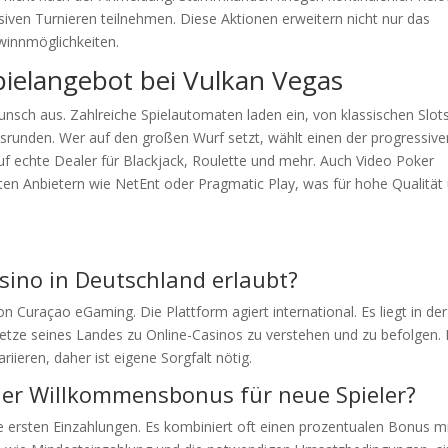
siven Turnieren teilnehmen. Diese Aktionen erweitern nicht nur das
winnmöglichkeiten.
pielangebot bei Vulkan Vegas
unsch aus. Zahlreiche Spielautomaten laden ein, von klassischen Slots
runden. Wer auf den großen Wurf setzt, wählt einen der progressive
auf echte Dealer für Blackjack, Roulette und mehr. Auch Video Poker
ten Anbietern wie NetEnt oder Pragmatic Play, was für hohe Qualität
sino in Deutschland erlaubt?
on Curaçao eGaming. Die Plattform agiert international. Es liegt in der
etze seines Landes zu Online-Casinos zu verstehen und zu befolgen. 
ieren, daher ist eigene Sorgfalt nötig.
 der Willkommensbonus für neue Spieler?
e ersten Einzahlungen. Es kombiniert oft einen prozentualen Bonus m