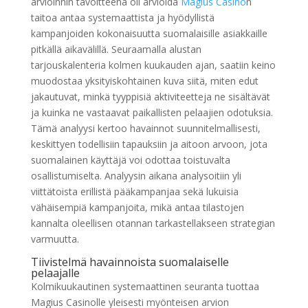
arvioinnin tavoitteena oli arvioida
Magius Casino
n
taitoa antaa systemaattista ja hyödyllistä
kampanjoiden kokonaisuutta suomalaisille asiakkaille
pitkällä aikavälillä. Seuraamalla alustan
tarjouskalenteria kolmen kuukauden ajan, saatiin keino
muodostaa yksityiskohtainen kuva siitä, miten edut
jakautuvat, minkä tyyppisiä aktiviteetteja ne sisältävät
ja kuinka ne vastaavat paikallisten pelaajien odotuksia.
Tämä analyysi kertoo havainnot suunnitelmallisesti,
keskittyen todellisiin tapauksiin ja aitoon arvoon, jota
suomalainen käyttäjä voi odottaa toistuvalta
osallistumiselta. Analyysin aikana analysoitiin yli
viittätoista erillistä pääkampanjaa sekä lukuisia
vähäisempiä kampanjoita, mikä antaa tilastojen
kannalta oleellisen otannan tarkastellakseen strategian
varmuutta.
Tiivistelmä havainnoista suomalaiselle
pelaajalle
Kolmikuukautinen systemaattinen seuranta tuottaa
Magius Casinolle yleisesti myönteisen arvion