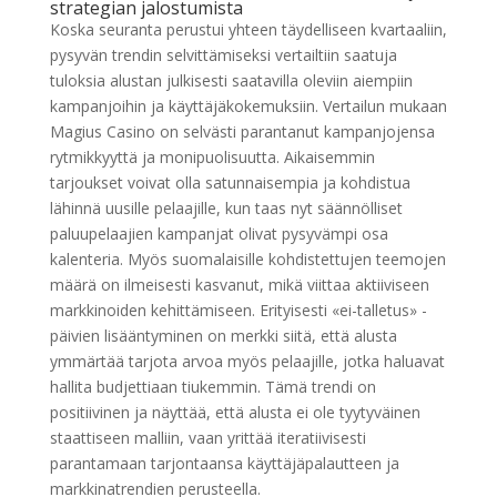
strategian jalostumista
Koska seuranta perustui yhteen täydelliseen kvartaaliin,
pysyvän trendin selvittämiseksi vertailtiin saatuja
tuloksia alustan julkisesti saatavilla oleviin aiempiin
kampanjoihin ja käyttäjäkokemuksiin. Vertailun mukaan
Magius Casino on selvästi parantanut kampanjojensa
rytmikkyyttä ja monipuolisuutta. Aikaisemmin
tarjoukset voivat olla satunnaisempia ja kohdistua
lähinnä uusille pelaajille, kun taas nyt säännölliset
paluupelaajien kampanjat olivat pysyvämpi osa
kalenteria. Myös suomalaisille kohdistettujen teemojen
määrä on ilmeisesti kasvanut, mikä viittaa aktiiviseen
markkinoiden kehittämiseen. Erityisesti «ei-talletus» -
päivien lisääntyminen on merkki siitä, että alusta
ymmärtää tarjota arvoa myös pelaajille, jotka haluavat
hallita budjettiaan tiukemmin. Tämä trendi on
positiivinen ja näyttää, että alusta ei ole tyytyväinen
staattiseen malliin, vaan yrittää iteratiivisesti
parantamaan tarjontaansa käyttäjäpalautteen ja
markkinatrendien perusteella.