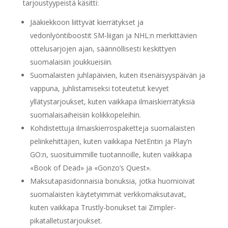
tarjoustyypeistä käsitti:
Jääkiekkoon liittyvät kierrätykset ja
vedonlyöntiboostit SM-liigan ja NHL:n merkittävien
ottelusarjojen ajan, säännöllisesti keskittyen
suomalaisiin joukkueisiin.
Suomalaisten juhlapäivien, kuten itsenäisyyspäivän ja
vappuna, juhlistamiseksi toteutetut kevyet
yllätystarjoukset, kuten vaikkapa ilmaiskierrätyksiä
suomalaisaiheisiin kolikkopeleihin.
Kohdistettuja ilmaiskierrospaketteja suomalaisten
pelinkehittäjien, kuten vaikkapa NetEntin ja Play’n
GO:n, suosituimmille tuotannoille, kuten vaikkapa
«Book of Dead» ja «Gonzo’s Quest».
Maksutapasidonnaisia bonuksia, jotka huomioivat
suomalaisten käytetyimmät verkkomaksutavat,
kuten vaikkapa Trustly-bonukset tai Zimpler-
pikatalletustarjoukset.