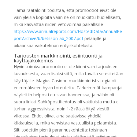
Tämä räätälöinti todistaa, että promootiot eivät ole
vain yleisiä kopioita vaan ne on muokattu huolellisesti,
mikä kasvattaa niiden vetovoimaa paikallisille
https://www.annualreports.com/HostedData/AnnualRe
portArchive/b/betsson-ab_2007.pdf
pelaajille ja
aikaansaa vaikutelman erityiskohtelusta.
Tarjousten markkinointi, esiintuonti ja
käyttäjäkokemus
Hyvin toimiva promootio ei ole kiinni vain tarjouksen
kuvauksesta, vaan lisäksi siitä, millä tavalla se esitetään
käyttäjälle. Magius Casinon markkinointistrategia oli
enimmäkseen hyvin toteutettu. Tärkeimmät kampanjat
näytettiin helposti etusivun bannerissa, ja näihin oli
suora linkki. Sähköpostitiedotus oli vakituista mutta ei
turhan aggressiivista, noin 1-2 räätälöityä viestiä
viikossa. Ehdot olivat aina saatavissa yhdellä
klikkauksella, mikä vahvistaa vastuullista pelaamista.
Silti todettiin pieniä parannuskohteita: toisinaan
lyhytaikaiset tarjoukset eivät välttämättä esiintyneet