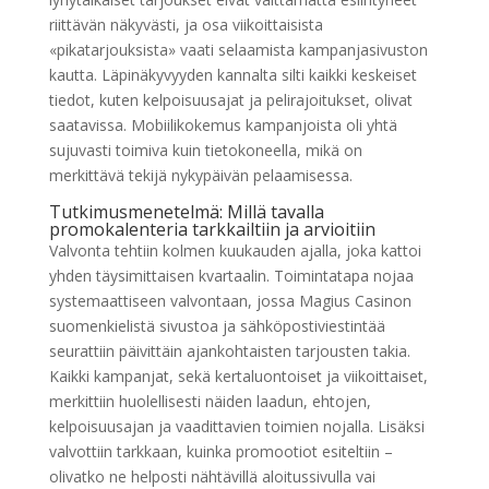
riittävän näkyvästi, ja osa viikoittaisista
«pikatarjouksista» vaati selaamista kampanjasivuston
kautta. Läpinäkyvyyden kannalta silti kaikki keskeiset
tiedot, kuten kelpoisuusajat ja pelirajoitukset, olivat
saatavissa. Mobiilikokemus kampanjoista oli yhtä
sujuvasti toimiva kuin tietokoneella, mikä on
merkittävä tekijä nykypäivän pelaamisessa.
Tutkimusmenetelmä: Millä tavalla
promokalenteria tarkkailtiin ja arvioitiin
Valvonta tehtiin kolmen kuukauden ajalla, joka kattoi
yhden täysimittaisen kvartaalin. Toimintatapa nojaa
systemaattiseen valvontaan, jossa Magius Casinon
suomenkielistä sivustoa ja sähköpostiviestintää
seurattiin päivittäin ajankohtaisten tarjousten takia.
Kaikki kampanjat, sekä kertaluontoiset ja viikoittaiset,
merkittiin huolellisesti näiden laadun, ehtojen,
kelpoisuusajan ja vaadittavien toimien nojalla. Lisäksi
valvottiin tarkkaan, kuinka promootiot esiteltiin –
olivatko ne helposti nähtävillä aloitussivulla vai