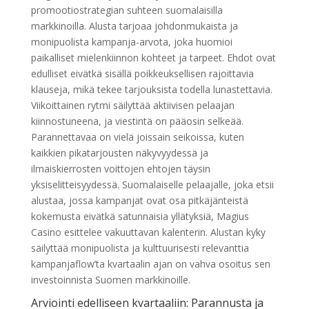
promootiostrategian suhteen suomalaisilla
markkinoilla. Alusta tarjoaa johdonmukaista ja
monipuolista kampanja-arvota, joka huomioi
paikalliset mielenkiinnon kohteet ja tarpeet. Ehdot ovat
edulliset eivätkä sisällä poikkeuksellisen rajoittavia
klauseja, mikä tekee tarjouksista todella lunastettavia.
Viikoittainen rytmi säilyttää aktiivisen pelaajan
kiinnostuneena, ja viestintä on pääosin selkeää.
Parannettavaa on vielä joissain seikoissa, kuten
kaikkien pikatarjousten näkyvyydessä ja
ilmaiskierrosten voittojen ehtojen täysin
yksiselitteisyydessä. Suomalaiselle pelaajalle, joka etsii
alustaa, jossa kampanjat ovat osa pitkäjänteistä
kokemusta eivätkä satunnaisia yllätyksiä, Magius
Casino esittelee vakuuttavan kalenterin. Alustan kyky
säilyttää monipuolista ja kulttuurisesti relevanttia
kampanjaflow’ta kvartaalin ajan on vahva osoitus sen
investoinnista Suomen markkinoille.
Arviointi edelliseen kvartaaliin: Parannusta ja