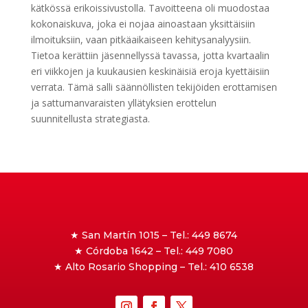
kätkössä erikoissivustolla. Tavoitteena oli muodostaa
kokonaiskuva, joka ei nojaa ainoastaan yksittäisiin
ilmoituksiin, vaan pitkäaikaiseen kehitysanalyysiin.
Tietoa kerättiin jäsennellyssä tavassa, jotta kvartaalin
eri viikkojen ja kuukausien keskinäisiä eroja kyettäisiin
verrata. Tämä salli säännöllisten tekijöiden erottamisen
ja sattumanvaraisten yllätyksien erottelun
suunnitellusta strategiasta.
★ San Martín 1015 – Tel.: 449 8674
★ Córdoba 1642 – Tel.: 449 7080
★ Alto Rosario Shopping – Tel.: 410 6538