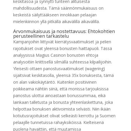
keskitasoa ja synnytti tunteen alituisesta
mahdollisuudesta. Tämä säännönmukaisuus on
keskeistä säilyttääkseen innokkaan pelaajan
mielenkiinnon yllä pitkällä aikavälillä aikavälillä.
Arvonmukaisuus ja nostettavuus: Ehtokohtien
perusteellinen tarkastelu
Kampanjoihin liittyvät kierrätysvaatimukset ja pelien
rajoitukset ovat yleensä bonusten haittapuoli. Tässä
analyysissä Magius Casinon bonusten ehtoja
analysoitiin kriittisellä silmällä suhteessa kilpailijoihin.
Yleisesti ottaen panostusvaatimukset (wagering)
sijaitsivat keskitasolla, yleensä 35x bonuksesta, tämä
on alan vakiokäytäntö. Kuitenkin positiivinen
poikkeama nähtiin siinä, että monissa tarjouksissa
panostus ulottui ainoastaan bonussummaa, eikä
lainkaan talletusta ja bonusta yhteenlaskettuna, joka
helpottaa bonuksen aktivoimista selvästi. Niin ikään
kotiutusrajoitukset olivat selkeästi kerrottu ja Suomen
pelaajille tunnetuissa rahayksiköissä. Kielteisenä
puolena havaittiin, että muutamissa