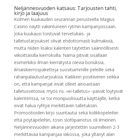
Neljännesvuoden katsaus: Tarjousten tahti,
kirjo ja laajuus
Kolmen kuukauden seurannan perusteella Magius
Casino näytti vakiintuneen rytmin kampanjoissaan.
Joka kuukausi toistuvat tervetuliais- ja
talletustarjoukset olivat ehdottomasti kulmakiviä,
mutta niiden lisäksi kalenteri täytettiin säännöllisesti
viikoittaisilla kierroksilla. Nämä pitivät sisällään
esimerkiksi ilman kierrätystä olevia bonuksia,
ilmaiskierrospaketteja suosituimmille peleille sekä
rahanpalautustarjouksia. Kaikkein positiivinen seikka
on, että kampanjat eivät olleet ainoastaan
talletusvetoisia; myös ns. «ei-talletus» -päivät löytyivät
kalenterissa, se toi monipuolisuutta käyttäjille, ketkä
eivät halua ryhtyä merkittäviin talletuksiin.
Promootioiden kirjo suuntautui sekä kolikkopeleihin
että pöytäpeleihin, tosin slottipainotus oli ilmeinen.
Neljännesvuoden aikana järjestettiin suunnilleen 2-3
merkittävää kampanjaa viikossa, joka yltänyt alan