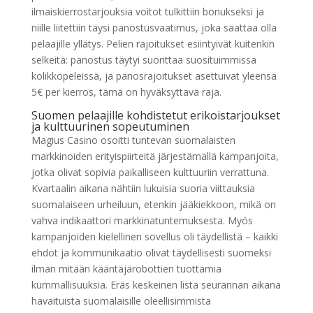
ilmaiskierrostarjouksia voitot tulkittiin bonukseksi ja
niille liitettiin täysi panostusvaatimus, joka saattaa olla
pelaajille yllätys. Pelien rajoitukset esiintyivät kuitenkin
selkeitä: panostus täytyi suorittaa suosituimmissa
kolikkopeleissä, ja panosrajoitukset asettuivat yleensä
5€ per kierros, tämä on hyväksyttävä raja.
Suomen pelaajille kohdistetut erikoistarjoukset
ja kulttuurinen sopeutuminen
Magius Casino osoitti tuntevan suomalaisten
markkinoiden erityispiirteitä järjestämällä kampanjoita,
jotka olivat sopivia paikalliseen kulttuuriin verrattuna.
Kvartaalin aikana nähtiin lukuisia suoria viittauksia
suomalaiseen urheiluun, etenkin jääkiekkoon, mikä on
vahva indikaattori markkinatuntemuksesta. Myös
kampanjoiden kielellinen sovellus oli täydellistä – kaikki
ehdot ja kommunikaatio olivat täydellisesti suomeksi
ilman mitään kääntäjärobottien tuottamia
kummallisuuksia. Eräs keskeinen lista seurannan aikana
havaituista suomalaisille oleellisimmista