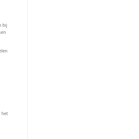
 bij
sen
elen
r het