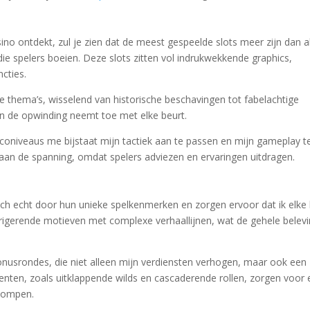
ino ontdekt, zul je zien dat de meest gespeelde slots meer zijn dan a
e spelers boeien. Deze slots zitten vol indrukwekkende graphics,
cties.
ge thema’s, wisselend van historische beschavingen tot fabelachtige
 en de opwinding neemt toe met elke beurt.
siconiveaus me bijstaat mijn tactiek aan te passen en mijn gameplay t
j aan de spanning, omdat spelers adviezen en ervaringen uitdragen.
zich echt door hun unieke spelkenmerken en zorgen ervoor dat ik elke
ntrigerende motieven met complexe verhaallijnen, wat de gehele belev
nusrondes, die niet alleen mijn verdiensten verhogen, maar ook een
ten, zoals uitklappende wilds en cascaderende rollen, zorgen voor
 pompen.