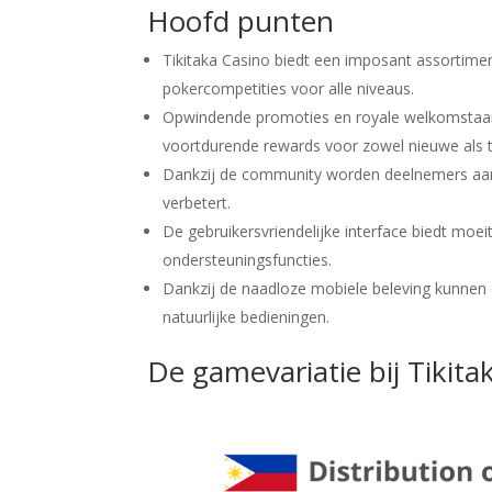
Hoofd punten
Tikitaka Casino biedt een imposant assortime
pokercompetities voor alle niveaus.
Opwindende promoties en royale welkomstaan
voortdurende rewards voor zowel nieuwe als t
Dankzij de community worden deelnemers aan
verbetert.
De gebruikersvriendelijke interface biedt moeit
ondersteuningsfuncties.
Dankzij de naadloze mobiele beleving kunnen
natuurlijke bedieningen.
De gamevariatie bij Tikita