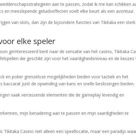
jn weddenschapsstrategieën aan te passen, zodat ik me kan schikken a
cs en meeslepende geluidseffecten voelt elke beurt als een avontuur.
rijgen van slots, dan zijn de bijzondere functies van Tikitaka een sterk
voor elke speler
on geïnteresseerd bent naar de sensatie van het casino, Tikitaka Ca
elspellen die geschikt zijn voor het vaardigheidsniveau en de keuzes
kjack en poker grenzeloze mogelijkheden bieden voor tactiek en het
 baccarat juist de opwinding van kans en snelle beslissingen bieden.
rengen vaak verrassende elementen die de gameplay levendig en
verkennen, mijn benadering aan te passen en mijn vaardigheden te
is Tikitaka Casino niet alleen een speellocatie, maar een paradijs waa