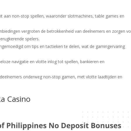
nt aan non-stop spellen, waaronder slotmachines, table games en
biedingen vergroten de betrokkenheid van deelnemers en zorgen v
erugkerende spelers.
gemoedigd om tips en tactieken te delen, wat de gamingervaring
eloze navigatie en vlotte inlog tot spellen, bankieren en
 deelnemers onderweg non-stop gamen, met vlotte laadtijden en
ka Casino