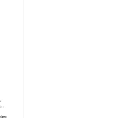
of
den.
ndien