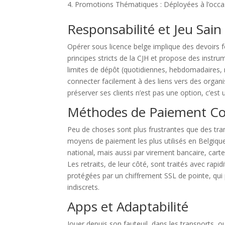
Promotions Thématiques : Déployées à l’occas
Responsabilité et Jeu Sain
Opérer sous licence belge implique des devoirs 
principes stricts de la CJH et propose des instru
limites de dépôt (quotidiennes, hebdomadaires, 
connecter facilement à des liens vers des organ
préserver ses clients n’est pas une option, c’es
Méthodes de Paiement Co
Peu de choses sont plus frustrantes que des tr
moyens de paiement les plus utilisés en Belgique
national, mais aussi par virement bancaire, cart
Les retraits, de leur côté, sont traités avec ra
protégées par un chiffrement SSL de pointe, qui 
indiscrets.
Apps et Adaptabilité
Jouer depuis son fauteuil, dans les transports, 