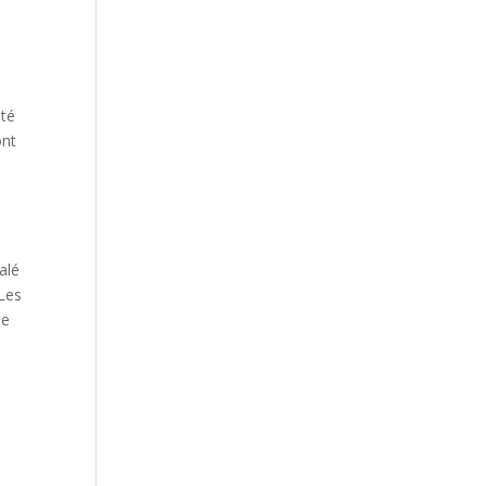
eté
ont
e
alé
 Les
de