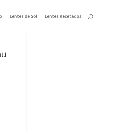
io
Lentes de Sol
Lentes Recetados
au