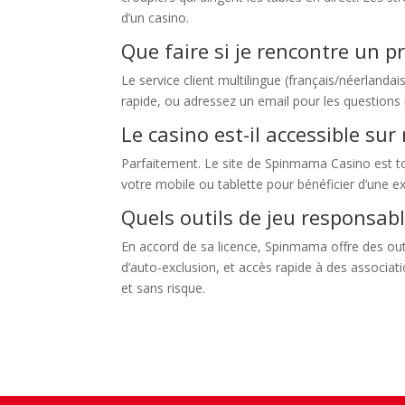
d’un casino.
Que faire si je rencontre un 
Le service client multilingue (français/néerlanda
rapide, ou adressez un email pour les questions
Le casino est-il accessible sur
Parfaitement. Le site de Spinmama Casino est tot
votre mobile ou tablette pour bénéficier d’une ex
Quels outils de jeu responsa
En accord de sa licence, Spinmama offre des outi
d’auto-exclusion, et accès rapide à des associat
et sans risque.