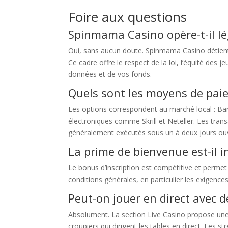
Foire aux questions
Spinmama Casino opère-t-il lé
Oui, sans aucun doute. Spinmama Casino détient 
Ce cadre offre le respect de la loi, l’équité des 
données et de vos fonds.
Quels sont les moyens de paie
Les options correspondent au marché local : Ban
électroniques comme Skrill et Neteller. Les trans
généralement exécutés sous un à deux jours ou
La prime de bienvenue est-il 
Le bonus d’inscription est compétitive et permet
conditions générales, en particulier les exigences
Peut-on jouer en direct avec d
Absolument. La section Live Casino propose une 
croupiers qui dirigent les tables en direct. Les s