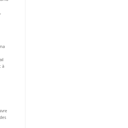
,
ama
il
t à
a
ivre
 des