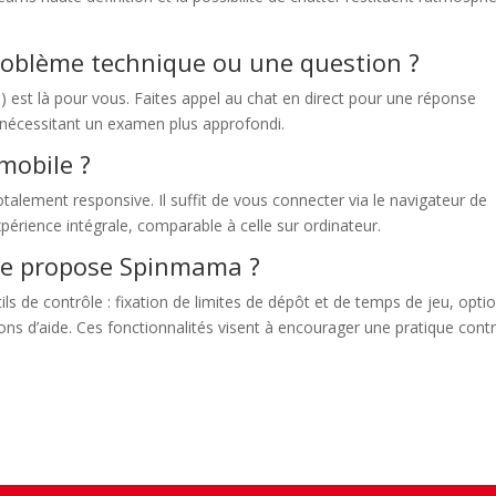
problème technique ou une question ?
is) est là pour vous. Faites appel au chat en direct pour une réponse
 nécessitant un examen plus approfondi.
 mobile ?
alement responsive. Il suffit de vous connecter via le navigateur de
périence intégrale, comparable à celle sur ordinateur.
ble propose Spinmama ?
ls de contrôle : fixation de limites de dépôt et de temps de jeu, opti
ions d’aide. Ces fonctionnalités visent à encourager une pratique cont