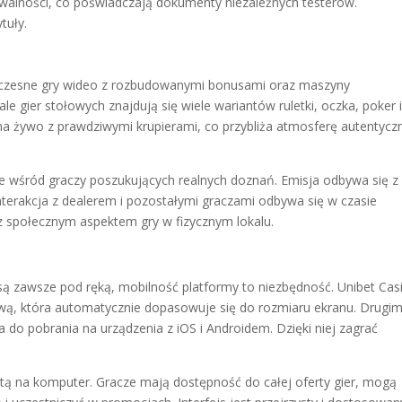
ywalności, co poświadczają dokumenty niezależnych testerów.
tuły.
oczesne gry wideo z rozbudowanymi bonusami oraz maszyny
 gier stołowych znajdują się wiele wariantów ruletki, oczka, poker 
 na żywo z prawdziwymi krupierami, co przybliża atmosferę autentyc
e wśród graczy poszukujących realnych doznań. Emisja odbywa się z
terakcja z dealerem i pozostałymi graczami odbywa się w czasie
z społecznym aspektem gry w fizycznym lokalu.
 są zawsze pod ręką, mobilność platformy to niezbędność. Unibet Cas
wą, która automatycznie dopasowuje się do rozmiaru ekranu. Drugi
 do pobrania na urządzenia z iOS i Androidem. Dzięki niej zagrać
z tą na komputer. Gracze mają dostępność do całej oferty gier, mogą