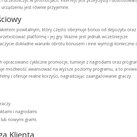
 uczestniczyć w promocjach. Interfejs jest przejrzysty i dostosowan
 urządzeniu jest równie przyjemne.
ściowy
akietem powitalnym, który często obejmuje bonus od depozytu oraz
rzetestować platformę i jej gry. Ważne jest jednak wcześniejsze
baczycie dokładne warunki obrotu bonusem i inne wymogi konieczne 
nich opracowano cykliczne promocje, turnieje z nagrodami oraz progr
daje możliwość awansować na wyższe poziomy programu, a to prowa
ytelny i oferuje realne korzyści, nagradzając zaangażowanie graczy.
raczy.
ktami i nagrodami.
 lub nowymi grami.
ga Klienta