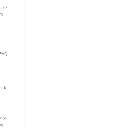
larz
im
 FAQ
, iż
nta.
ej