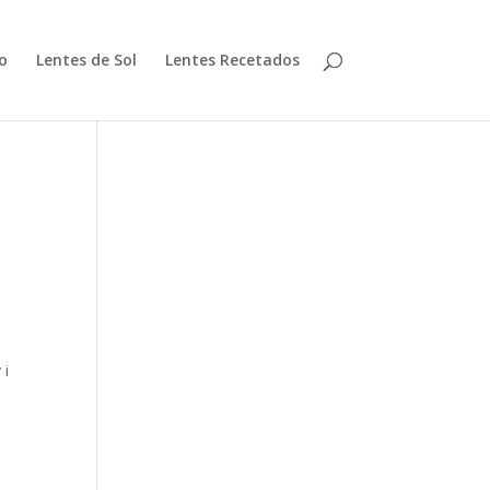
io
Lentes de Sol
Lentes Recetados
 i