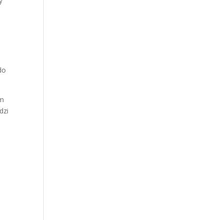
y
do
am
dzi