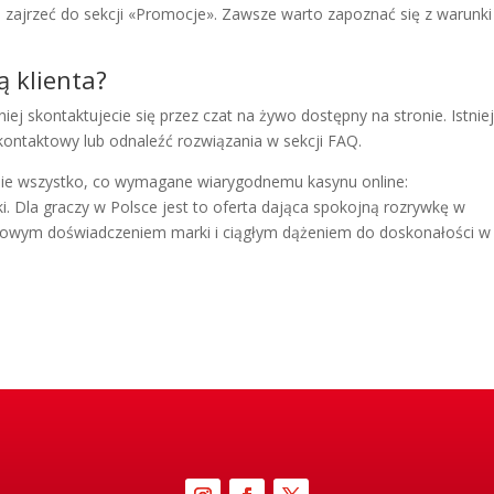
 i zajrzeć do sekcji «Promocje». Zawsze warto zapoznać się z warunki
ą klienta?
ej skontaktujecie się przez czat na żywo dostępny na stronie. Istnie
kontaktowy lub odnaleźć rozwiązania w sekcji FAQ.
obie wszystko, co wymagane wiarygodnemu kasynu online:
. Dla graczy w Polsce jest to oferta dająca spokojną rozrywkę w
owym doświadczeniem marki i ciągłym dążeniem do doskonałości w