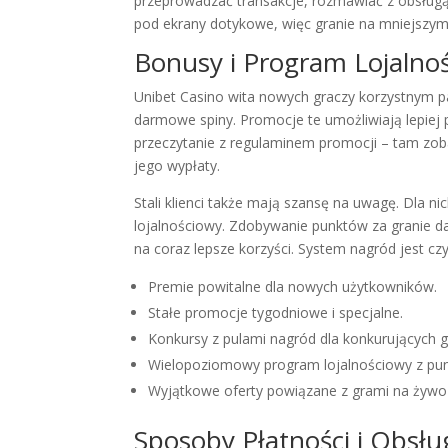
przeprowadzać transakcje, rozmawiać z obsługą i
pod ekrany dotykowe, więc granie na mniejszym
Bonusy i Program Lojalno
Unibet Casino wita nowych graczy korzystnym p
darmowe spiny. Promocje te umożliwiają lepiej p
przeczytanie z regulaminem promocji – tam zo
jego wypłaty.
Stali klienci także mają szansę na uwagę. Dla 
lojalnościowy. Zdobywanie punktów za granie 
na coraz lepsze korzyści. System nagród jest cz
Premie powitalne dla nowych użytkowników.
Stałe promocje tygodniowe i specjalne.
Konkursy z pulami nagród dla konkurujących g
Wielopoziomowy program lojalnościowy z pun
Wyjątkowe oferty powiązane z grami na żywo
Sposoby Płatności i Obsłu