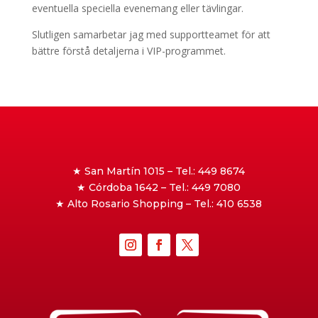
eventuella speciella evenemang eller tävlingar.
Slutligen samarbetar jag med supportteamet för att
bättre förstå detaljerna i VIP-programmet.
★ San Martín 1015 – Tel.: 449 8674
★ Córdoba 1642 – Tel.: 449 7080
★ Alto Rosario Shopping – Tel.: 410 6538