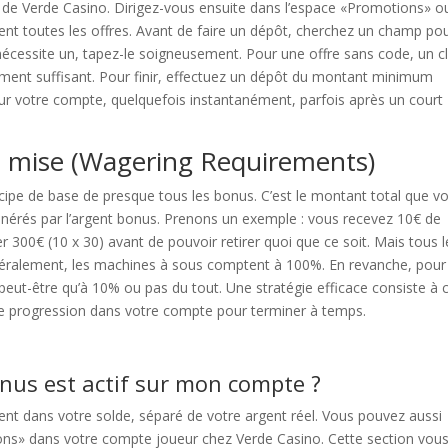
le de Verde Casino. Dirigez-vous ensuite dans l’espace «Promotions» o
ssent toutes les offres. Avant de faire un dépôt, cherchez un champ po
nécessite un, tapez-le soigneusement. Pour une offre sans code, un cl
ment suffisant. Pour finir, effectuez un dépôt du montant minimum
sur votre compte, quelquefois instantanément, parfois après un court
e mise (Wagering Requirements)
ncipe de base de presque tous les bonus. C’est le montant total que v
générés par l’argent bonus. Prenons un exemple : vous recevez 10€ de
300€ (10 x 30) avant de pouvoir retirer quoi que ce soit. Mais tous l
ralement, les machines à sous comptent à 100%. En revanche, pour
ut-être qu’à 10% ou pas du tout. Une stratégie efficace consiste à c
tre progression dans votre compte pour terminer à temps.
us est actif sur mon compte ?
nt dans votre solde, séparé de votre argent réel. Vous pouvez aussi
ns» dans votre compte joueur chez Verde Casino. Cette section vou