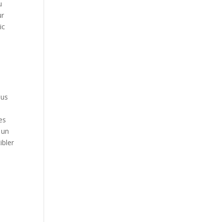
u
ur
ic
ous
es
 un
ibler
s