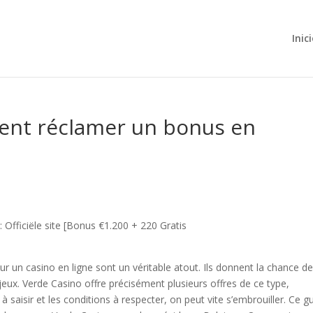
Inic
ent réclamer un bonus en
ur un casino en ligne sont un véritable atout. Ils donnent la chance d
eux. Verde Casino offre précisément plusieurs offres de ce type,
saisir et les conditions à respecter, on peut vite s’embrouiller. Ce g