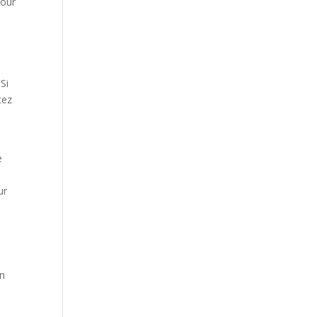
Pour
Si
tez
e
ur
on
,