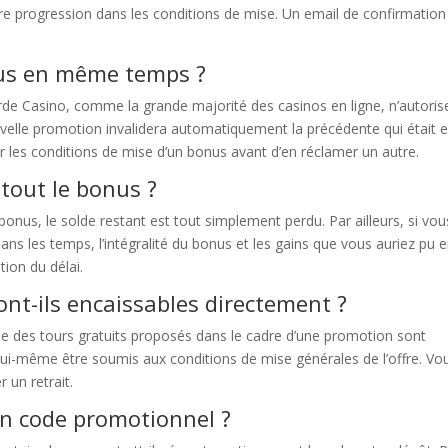
tre progression dans les conditions de mise. Un email de confirmation
nus en même temps ?
rde Casino, comme la grande majorité des casinos en ligne, n’autoris
uvelle promotion invalidera automatiquement la précédente qui était 
ir les conditions de mise d’un bonus avant d’en réclamer un autre.
s tout le bonus ?
bonus, le solde restant est tout simplement perdu. Par ailleurs, si vo
ans les temps, l’intégralité du bonus et les gains que vous auriez pu 
tion du délai.
ont-ils encaissables directement ?
de des tours gratuits proposés dans le cadre d’une promotion sont
e lui-même être soumis aux conditions de mise générales de l’offre. Vo
 un retrait.
 un code promotionnel ?