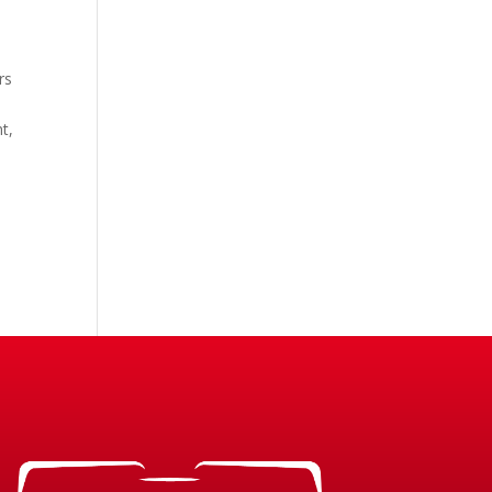
rs
t,