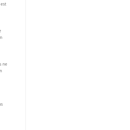
 est
e
en
us ne
en
us