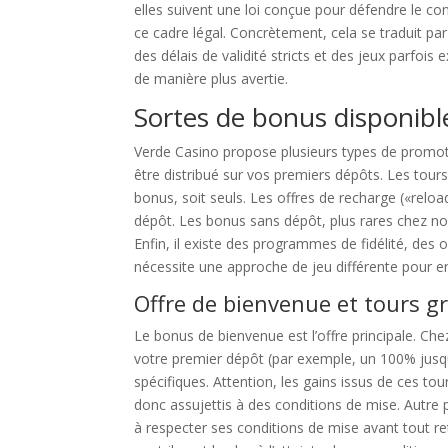
elles suivent une loi conçue pour défendre le c
ce cadre légal. Concrètement, cela se traduit pa
des délais de validité stricts et des jeux parfois 
de manière plus avertie.
Sortes de bonus disponibl
Verde Casino propose plusieurs types de promot
être distribué sur vos premiers dépôts. Les tour
bonus, soit seuls. Les offres de recharge («relo
dépôt. Les bonus sans dépôt, plus rares chez n
Enfin, il existe des programmes de fidélité, d
nécessite une approche de jeu différente pour en 
Offre de bienvenue et tours gr
Le bonus de bienvenue est l’offre principale. C
votre premier dépôt (par exemple, un 100% jusq
spécifiques. Attention, les gains issus de ces to
donc assujettis à des conditions de mise. Autre
à respecter ses conditions de mise avant tout ret