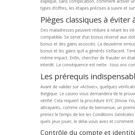
explique, sans complication, comment activer u
types d’offres, les étapes précises à suivre et s
Pièges classiques à éviter 
Des maladresses peuvent réduire à néant les int
compatible. Se servir d’un bonus réservé aux slo
bonus et des gains associés. La deuxième erreur e
bonus et les gains qu’il a générés s’effacent. Ten
même impact. Enfin, chercher de frauder en étab
interdit. La conséquence est nette : tous vos c
Les prérequis indispensabl
Avant de valider sur «Activer», quelques vérifica
Belgique. Le casino vous demandera de le prouv
vérifié. Cela requiert la procédure KYC (Know Yo
attrayants, comme celui de bienvenue, un premier d
prenez le temps de lire les Conditions Générales
quels jeux jouer, le délai vous avez et comment 
Contrôle du compte et identit