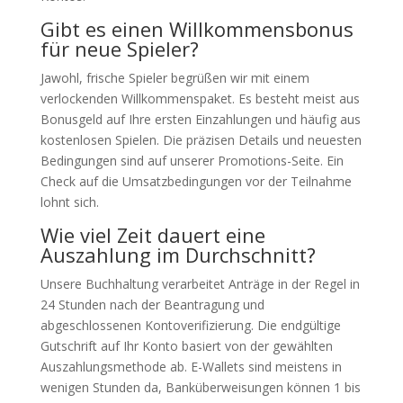
Gibt es einen Willkommensbonus
für neue Spieler?
Jawohl, frische Spieler begrüßen wir mit einem
verlockenden Willkommenspaket. Es besteht meist aus
Bonusgeld auf Ihre ersten Einzahlungen und häufig aus
kostenlosen Spielen. Die präzisen Details und neuesten
Bedingungen sind auf unserer Promotions-Seite. Ein
Check auf die Umsatzbedingungen vor der Teilnahme
lohnt sich.
Wie viel Zeit dauert eine
Auszahlung im Durchschnitt?
Unsere Buchhaltung verarbeitet Anträge in der Regel in
24 Stunden nach der Beantragung und
abgeschlossenen Kontoverifizierung. Die endgültige
Gutschrift auf Ihr Konto basiert von der gewählten
Auszahlungsmethode ab. E-Wallets sind meistens in
wenigen Stunden da, Banküberweisungen können 1 bis