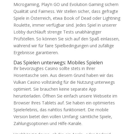
Microgaming, Play’n GO und Evolution Gaming sichern
Qualität und Fairness. Wir stellen sicher, dass gefragte
Spiele in Österreich, etwa Book of Dead oder Lightning
Roulette, immer verfügbar sind. Jedes Spiel in unserer
Lobby durchläuft strenge Tests unabhängiger
Prüfstellen. So können Sie sich auf den Spaß einlassen,
während wir für faire Spielbedingungen und zufällige
Ergebnisse garantieren.
Das Spielen unterwegs: Mobiles Spielen
Ihr bevorzugtes Casino sollte stets in Ihrer
Hosentasche sein. Aus diesem Grund haben wir das
Vulkan Casino vollständig für die Nutzung unterwegs
optimiert. Sie brauchen keine separate App
herunterladen. Öffnen Sie einfach unsere Webseite im
Browser Ihres Tablets auf. Sie haben ein optimiertes
Spielerlebnis, das nahtlos funktioniert. Die mobile
Version bietet den vollen Umfang: sämtliche Spiele,
Zahlungsoptionen und Hilfe-Kanäle.