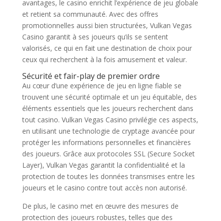
avantages, le casino enrichit l’expérience de jeu globale
et retient sa communauté. Avec des offres
promotionnelles aussi bien structurées, Vulkan Vegas
Casino garantit à ses joueurs qu’ils se sentent
valorisés, ce qui en fait une destination de choix pour
ceux qui recherchent à la fois amusement et valeur.
Sécurité et fair-play de premier ordre
Au cœur d’une expérience de jeu en ligne fiable se
trouvent une sécurité optimale et un jeu équitable, des
éléments essentiels que les joueurs recherchent dans
tout casino. Vulkan Vegas Casino privilégie ces aspects,
en utilisant une technologie de cryptage avancée pour
protéger les informations personnelles et financières
des joueurs. Grâce aux protocoles SSL (Secure Socket
Layer), Vulkan Vegas garantit la confidentialité et la
protection de toutes les données transmises entre les
joueurs et le casino contre tout accès non autorisé.
De plus, le casino met en œuvre des mesures de
protection des joueurs robustes, telles que des