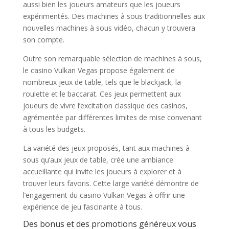
aussi bien les joueurs amateurs que les joueurs
expérimentés. Des machines à sous traditionnelles aux
nouvelles machines à sous vidéo, chacun y trouvera
son compte.
Outre son remarquable sélection de machines à sous,
le casino Vulkan Vegas propose également de
nombreux jeux de table, tels que le blackjack, la
roulette et le baccarat. Ces jeux permettent aux
joueurs de vivre l’excitation classique des casinos,
agrémentée par différentes limites de mise convenant
à tous les budgets.
La variété des jeux proposés, tant aux machines à
sous qu’aux jeux de table, crée une ambiance
accueillante qui invite les joueurs à explorer et à
trouver leurs favoris. Cette large variété démontre de
l’engagement du casino Vulkan Vegas à offrir une
expérience de jeu fascinante à tous.
Des bonus et des promotions généreux vous