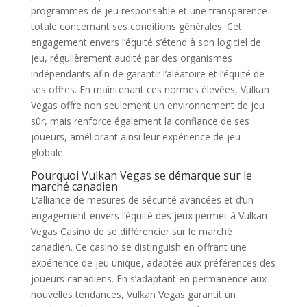
programmes de jeu responsable et une transparence
totale concernant ses conditions générales. Cet
engagement envers l’équité s’étend à son logiciel de
jeu, régulièrement audité par des organismes
indépendants afin de garantir l’aléatoire et l’équité de
ses offres. En maintenant ces normes élevées, Vulkan
Vegas offre non seulement un environnement de jeu
sûr, mais renforce également la confiance de ses
joueurs, améliorant ainsi leur expérience de jeu
globale.
Pourquoi Vulkan Vegas se démarque sur le
marché canadien
L’alliance de mesures de sécurité avancées et d’un
engagement envers l’équité des jeux permet à Vulkan
Vegas Casino de se différencier sur le marché
canadien. Ce casino se distinguish en offrant une
expérience de jeu unique, adaptée aux préférences des
joueurs canadiens. En s’adaptant en permanence aux
nouvelles tendances, Vulkan Vegas garantit un