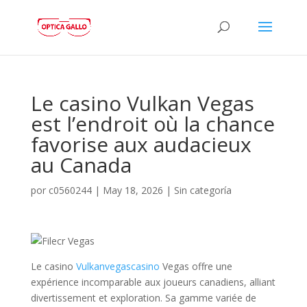
Le casino Vulkan Vegas
est l’endroit où la chance
favorise aux audacieux
au Canada
por
c0560244
|
May 18, 2026
|
Sin categoría
Le casino
Vulkanvegascasino
Vegas offre une
expérience incomparable aux joueurs canadiens, alliant
divertissement et exploration. Sa gamme variée de