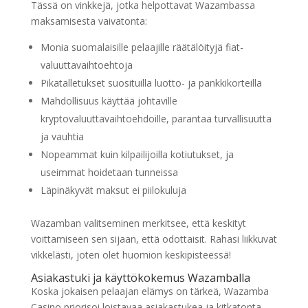
Tässä on vinkkejä, jotka helpottavat Wazambassa
maksamisesta vaivatonta:
Monia suomalaisille pelaajille räätälöityjä fiat-
valuuttavaihtoehtoja
Pikatalletukset suosituilla luotto- ja pankkikorteilla
Mahdollisuus käyttää johtaville
kryptovaluuttavaihtoehdoille, parantaa turvallisuutta
ja vauhtia
Nopeammat kuin kilpailijoilla kotiutukset, ja
useimmat hoidetaan tunneissa
Läpinäkyvät maksut ei piilokuluja
Wazamban valitseminen merkitsee, että keskityt
voittamiseen sen sijaan, että odottaisit. Rahasi liikkuvat
vikkelästi, joten olet huomion keskipisteessä!
Asiakastuki ja käyttökokemus Wazamballa
Koska jokaisen pelaajan elämys on tärkeä, Wazamba
Casino priorisoi loistavaa asiakastukea ja kitkatonta