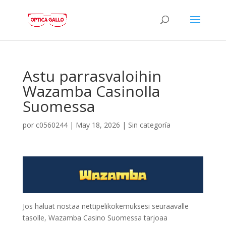
Astu parrasvaloihin
Wazamba Casinolla
Suomessa
por
c0560244
|
May 18, 2026
|
Sin categoría
Jos haluat nostaa nettipelikokemuksesi seuraavalle
tasolle, Wazamba Casino Suomessa tarjoaa