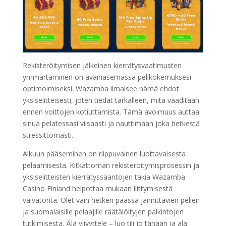
Rekisteröitymisen jälkeinen kierrätysvaatimusten
ymmärtäminen on avainasemassa pelikokemuksesi
optimoimiseksi. Wazamba ilmaisee nämä ehdot
yksiselitteisesti, joten tiedät tarkalleen, mitä vaaditaan
ennen voittojen kotiuttamista. Tämä avoimuus auttaa
sinua pelatessasi viisaasti ja nauttimaan joka hetkestä
stressittömästi.
Alkuun pääseminen on riippuvainen luottavaisesta
pelaamisesta. Kitkattoman rekisteröitymisprosessin ja
yksiselitteisten kierrätyssääntöjen takia Wazamba
Casino Finland helpottaa mukaan liittymisestä
vaivatonta. Olet vain hetken päässä jännittävien pelien
ja suomalaisille pelaajille räätälöityjen palkintojen
tutkimisesta. Älä viivyttele – luo tili jo tänään ja ala