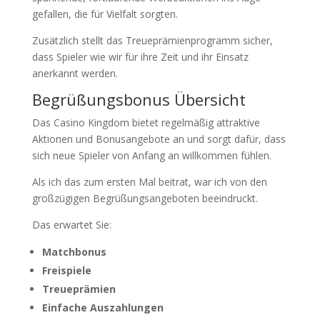
gefallen, die für Vielfalt sorgten.
Zusätzlich stellt das Treueprämienprogramm sicher,
dass Spieler wie wir für ihre Zeit und ihr Einsatz
anerkannt werden.
Begrüßungsbonus Übersicht
Das Casino Kingdom bietet regelmäßig attraktive
Aktionen und Bonusangebote an und sorgt dafür, dass
sich neue Spieler von Anfang an willkommen fühlen.
Als ich das zum ersten Mal beitrat, war ich von den
großzügigen Begrüßungsangeboten beeindruckt.
Das erwartet Sie:
Matchbonus
Freispiele
Treueprämien
Einfache Auszahlungen