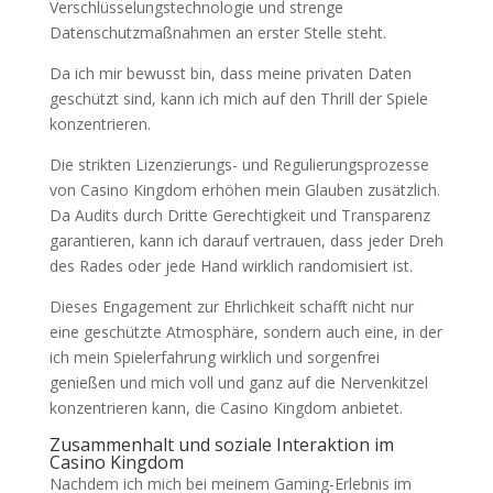
Verschlüsselungstechnologie und strenge
Datenschutzmaßnahmen an erster Stelle steht.
Da ich mir bewusst bin, dass meine privaten Daten
geschützt sind, kann ich mich auf den Thrill der Spiele
konzentrieren.
Die strikten Lizenzierungs- und Regulierungsprozesse
von Casino Kingdom erhöhen mein Glauben zusätzlich.
Da Audits durch Dritte Gerechtigkeit und Transparenz
garantieren, kann ich darauf vertrauen, dass jeder Dreh
des Rades oder jede Hand wirklich randomisiert ist.
Dieses Engagement zur Ehrlichkeit schafft nicht nur
eine geschützte Atmosphäre, sondern auch eine, in der
ich mein Spielerfahrung wirklich und sorgenfrei
genießen und mich voll und ganz auf die Nervenkitzel
konzentrieren kann, die Casino Kingdom anbietet.
Zusammenhalt und soziale Interaktion im
Casino Kingdom
Nachdem ich mich bei meinem Gaming-Erlebnis im