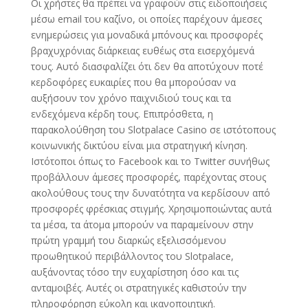
Οι χρήστες θα πρέπει να γραφούν στις ειδοποιήσεις
μέσω email του καζίνο, οι οποίες παρέχουν άμεσες
ενημερώσεις για μοναδικά μπόνους και προσφορές
βραχυχρόνιας διάρκειας ευθέως στα εισερχόμενά
τους. Αυτό διασφαλίζει ότι δεν θα αποτύχουν ποτέ
κερδοφόρες ευκαιρίες που θα μπορούσαν να
αυξήσουν τον χρόνο παιχνιδιού τους και τα
ενδεχόμενα κέρδη τους. Επιπρόσθετα, η
παρακολούθηση του Slotpalace Casino σε ιστότοπους
κοινωνικής δικτύου είναι μια στρατηγική κίνηση.
Ιστότοποι όπως το Facebook και το Twitter συνήθως
προβάλλουν άμεσες προσφορές, παρέχοντας στους
ακολούθους τους την δυνατότητα να κερδίσουν από
προσφορές φρέσκιας στιγμής. Χρησιμοποιώντας αυτά
τα μέσα, τα άτομα μπορούν να παραμείνουν στην
πρώτη γραμμή του διαρκώς εξελισσόμενου
προωθητικού περιβάλλοντος του Slotpalace,
αυξάνοντας τόσο την ευχαρίστηση όσο και τις
ανταμοιβές. Αυτές οι στρατηγικές καθιστούν την
πληροφόρηση εύκολη και ικανοποιητική.