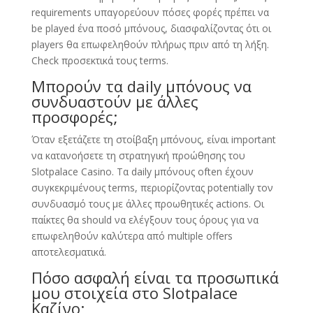
requirements υπαγορεύουν πόσες φορές πρέπει να
be played ένα ποσό μπόνους, διασφαλίζοντας ότι οι
players θα επωφεληθούν πλήρως πριν από τη λήξη.
Check προσεκτικά τους terms.
Μπορούν τα daily μπόνους να
συνδυαστούν με άλλες
προσφορές;
Όταν εξετάζετε τη στοίβαξη μπόνους, είναι important
να κατανοήσετε τη στρατηγική προώθησης του
Slotpalace Casino. Τα daily μπόνους often έχουν
συγκεκριμένους terms, περιορίζοντας potentially τον
συνδυασμό τους με άλλες προωθητικές actions. Οι
παίκτες θα should να ελέγξουν τους όρους για να
επωφεληθούν καλύτερα από multiple offers
αποτελεσματικά.
Πόσο ασφαλή είναι τα προσωπικά
μου στοιχεία στο Slotpalace
Καζίνο;