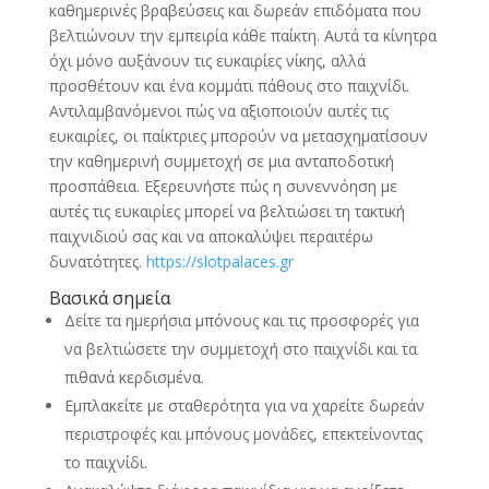
καθημερινές βραβεύσεις και δωρεάν επιδόματα που
βελτιώνουν την εμπειρία κάθε παίκτη. Αυτά τα κίνητρα
όχι μόνο αυξάνουν τις ευκαιρίες νίκης, αλλά
προσθέτουν και ένα κομμάτι πάθους στο παιχνίδι.
Αντιλαμβανόμενοι πώς να αξιοποιούν αυτές τις
ευκαιρίες, οι παίκτριες μπορούν να μετασχηματίσουν
την καθημερινή συμμετοχή σε μια ανταποδοτική
προσπάθεια. Εξερευνήστε πώς η συνεννόηση με
αυτές τις ευκαιρίες μπορεί να βελτιώσει τη τακτική
παιχνιδιού σας και να αποκαλύψει περαιτέρω
δυνατότητες.
https://slotpalaces.gr
Βασικά σημεία
Δείτε τα ημερήσια μπόνους και τις προσφορές για
να βελτιώσετε την συμμετοχή στο παιχνίδι και τα
πιθανά κερδισμένα.
Εμπλακείτε με σταθερότητα για να χαρείτε δωρεάν
περιστροφές και μπόνους μονάδες, επεκτείνοντας
το παιχνίδι.