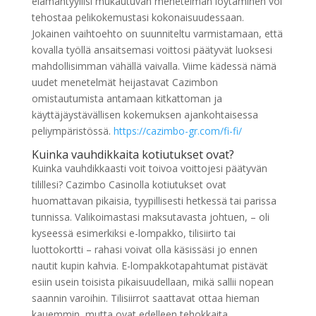
elämäntyyliisi mukautuvan menetelmän löytäminen voi
tehostaa pelikokemustasi kokonaisuudessaan.
Jokainen vaihtoehto on suunniteltu varmistamaan, että
kovalla työllä ansaitsemasi voittosi päätyvät luoksesi
mahdollisimman vähällä vaivalla. Viime kädessä nämä
uudet menetelmät heijastavat Cazimbon
omistautumista antamaan kitkattoman ja
käyttäjäystävällisen kokemuksen ajankohtaisessa
peliympäristössä.
https://cazimbo-gr.com/fi-fi/
Kuinka vauhdikkaita kotiutukset ovat?
Kuinka vauhdikkaasti voit toivoa voittojesi päätyvän
tilillesi? Cazimbo Casinolla kotiutukset ovat
huomattavan pikaisia, tyypillisesti hetkessä tai parissa
tunnissa. Valikoimastasi maksutavasta johtuen, – oli
kyseessä esimerkiksi e-lompakko, tilisiirto tai
luottokortti – rahasi voivat olla käsissäsi jo ennen
nautit kupin kahvia. E-lompakkotapahtumat pistävät
esiin usein toisista pikaisuudellaan, mikä sallii nopean
saannin varoihin. Tilisiirrot saattavat ottaa hieman
kauemmin, mutta ovat edelleen tehokkaita