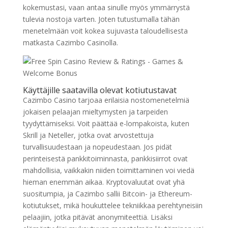
kokemustasi, vaan antaa sinulle myös ymmärrystä
tulevia nostoja varten. Joten tutustumalla tähän
menetelmään voit kokea sujuvasta taloudellisesta
matkasta Cazimbo Casinolla.
Käyttäjille saatavilla olevat kotiutustavat
Cazimbo Casino tarjoaa erilaisia nostomenetelmiä
jokaisen pelaajan mieltymysten ja tarpeiden
tyydyttämiseksi. Voit päättää e-lompakoista, kuten
Skrill ja Neteller, jotka ovat arvostettuja
turvallisuudestaan ja nopeudestaan. Jos pidät
perinteisestä pankkitoiminnasta, pankkisiirrot ovat
mahdollisia, vaikkakin niiden toimittaminen voi viedä
hieman enemmän aikaa. Kryptovaluutat ovat yhä
suositumpia, ja Cazimbo sallii Bitcoin- ja Ethereum-
kotiutukset, mikä houkuttelee tekniikkaa perehtyneisiin
pelaajiin, jotka pitävät anonymiteettiä. Lisäksi