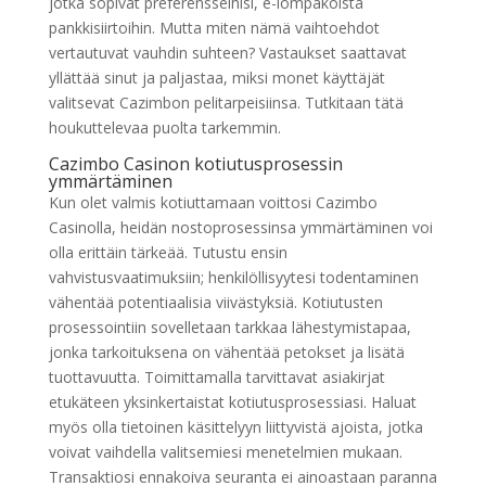
jotka sopivat preferensseihisi, e-lompakoista
pankkisiirtoihin. Mutta miten nämä vaihtoehdot
vertautuvat vauhdin suhteen? Vastaukset saattavat
yllättää sinut ja paljastaa, miksi monet käyttäjät
valitsevat Cazimbon pelitarpeisiinsa. Tutkitaan tätä
houkuttelevaa puolta tarkemmin.
Cazimbo Casinon kotiutusprosessin
ymmärtäminen
Kun olet valmis kotiuttamaan voittosi Cazimbo
Casinolla, heidän nostoprosessinsa ymmärtäminen voi
olla erittäin tärkeää. Tutustu ensin
vahvistusvaatimuksiin; henkilöllisyytesi todentaminen
vähentää potentiaalisia viivästyksiä. Kotiutusten
prosessointiin sovelletaan tarkkaa lähestymistapaa,
jonka tarkoituksena on vähentää petokset ja lisätä
tuottavuutta. Toimittamalla tarvittavat asiakirjat
etukäteen yksinkertaistat kotiutusprosessiasi. Haluat
myös olla tietoinen käsittelyyn liittyvistä ajoista, jotka
voivat vaihdella valitsemiesi menetelmien mukaan.
Transaktiosi ennakoiva seuranta ei ainoastaan paranna