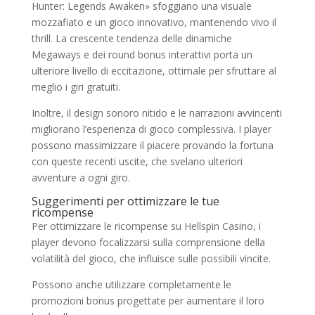
Hunter: Legends Awaken» sfoggiano una visuale
mozzafiato e un gioco innovativo, mantenendo vivo il
thrill. La crescente tendenza delle dinamiche
Megaways e dei round bonus interattivi porta un
ulteriore livello di eccitazione, ottimale per sfruttare al
meglio i giri gratuiti.
Inoltre, il design sonoro nitido e le narrazioni avvincenti
migliorano l’esperienza di gioco complessiva. I player
possono massimizzare il piacere provando la fortuna
con queste recenti uscite, che svelano ulteriori
avventure a ogni giro.
Suggerimenti per ottimizzare le tue
ricompense
Per ottimizzare le ricompense su Hellspin Casino, i
player devono focalizzarsi sulla comprensione della
volatilità del gioco, che influisce sulle possibili vincite.
Possono anche utilizzare completamente le
promozioni bonus progettate per aumentare il loro