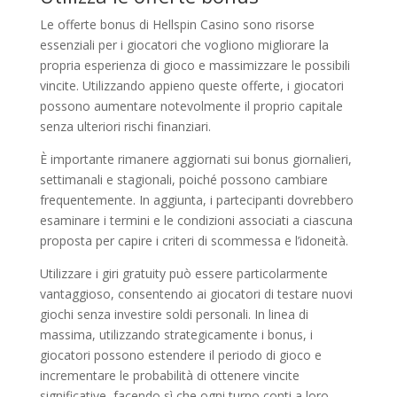
Le offerte bonus di Hellspin Casino sono risorse
essenziali per i giocatori che vogliono migliorare la
propria esperienza di gioco e massimizzare le possibili
vincite. Utilizzando appieno queste offerte, i giocatori
possono aumentare notevolmente il proprio capitale
senza ulteriori rischi finanziari.
È importante rimanere aggiornati sui bonus giornalieri,
settimanali e stagionali, poiché possono cambiare
frequentemente. In aggiunta, i partecipanti dovrebbero
esaminare i termini e le condizioni associati a ciascuna
proposta per capire i criteri di scommessa e l’idoneità.
Utilizzare i giri gratuity può essere particolarmente
vantaggioso, consentendo ai giocatori di testare nuovi
giochi senza investire soldi personali. In linea di
massima, utilizzando strategicamente i bonus, i
giocatori possono estendere il periodo di gioco e
incrementare le probabilità di ottenere vincite
significative, facendo sì che ogni turno conti a loro