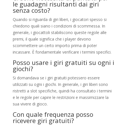
le guadagni risultanti dai giri
senza costo?
Quando si riguarda di giri liberi, i giocatori spesso si
chiedono quali siano i condizioni di scommessa. In
generale, i giocattoli stabiliscono queste regole alle
premi, il quale significa che i player devono
scommettere un certo importo prima di poter
incassare. È fondamentale verificare i termini specifici.
Posso usare i giri gratuiti su ogni i
giochi?
Si domandava se i giri gratuiti potessero essere
utilizzati su ogni i giochi. In generale, i giri liberi sono
ristretti a slot specifiche, quindi ha consultato i termini
e le regole per capire le restrizioni e massimizzare la
sua vivere di gioco.
Con quale frequenza posso
ricevere giri gratuiti?