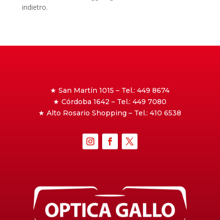
indietro.
★ San Martín 1015 – Tel.: 449 8674
★ Córdoba 1642 – Tel.: 449 7080
★ Alto Rosario Shopping – Tel.: 410 6538