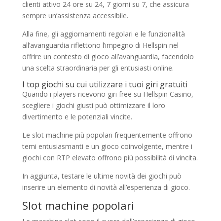
clienti attivo 24 ore su 24, 7 giorni su 7, che assicura
sempre un’assistenza accessibile.
Alla fine, gli aggiornamenti regolari e le funzionalità
all’avanguardia riflettono l’impegno di Hellspin nel
offrire un contesto di gioco all’avanguardia, facendolo
una scelta straordinaria per gli entusiasti online.
I top giochi su cui utilizzare i tuoi giri gratuiti
Quando i players ricevono giri free su Hellspin Casino,
scegliere i giochi giusti può ottimizzare il loro
divertimento e le potenziali vincite.
Le slot machine più popolari frequentemente offrono
temi entusiasmanti e un gioco coinvolgente, mentre i
giochi con RTP elevato offrono più possibilità di vincita.
In aggiunta, testare le ultime novità dei giochi può
inserire un elemento di novità all’esperienza di gioco.
Slot machine popolari