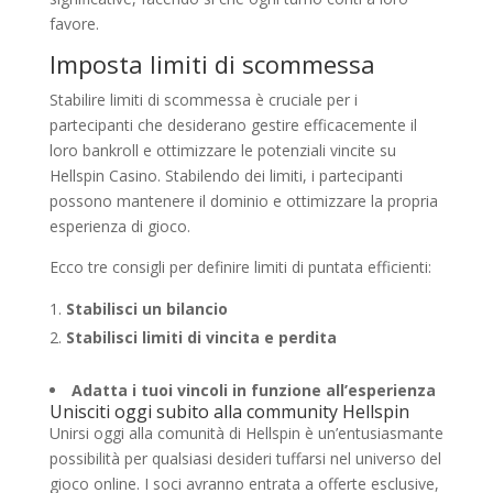
favore.
Imposta limiti di scommessa
Stabilire limiti di scommessa è cruciale per i
partecipanti che desiderano gestire efficacemente il
loro bankroll e ottimizzare le potenziali vincite su
Hellspin Casino. Stabilendo dei limiti, i partecipanti
possono mantenere il dominio e ottimizzare la propria
esperienza di gioco.
Ecco tre consigli per definire limiti di puntata efficienti:
Stabilisci un bilancio
Stabilisci limiti di vincita e perdita
Adatta i tuoi vincoli in funzione all’esperienza
Unisciti oggi subito alla community Hellspin
Unirsi oggi alla comunità di Hellspin è un’entusiasmante
possibilità per qualsiasi desideri tuffarsi nel universo del
gioco online. I soci avranno entrata a offerte esclusive,