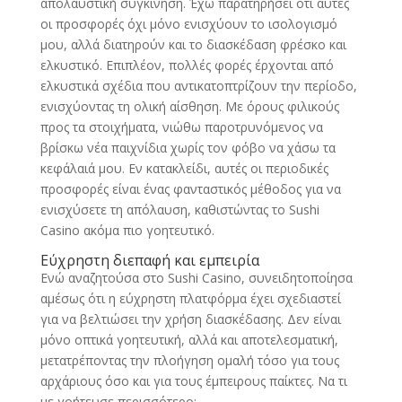
απολαυστική συγκίνηση. Έχω παρατηρήσει ότι αυτές
οι προσφορές όχι μόνο ενισχύουν το ισολογισμό
μου, αλλά διατηρούν και το διασκέδαση φρέσκο και
ελκυστικό. Επιπλέον, πολλές φορές έρχονται από
ελκυστικά σχέδια που αντικατοπτρίζουν την περίοδο,
ενισχύοντας τη ολική αίσθηση. Με όρους φιλικούς
προς τα στοιχήματα, νιώθω παροτρυνόμενος να
βρίσκω νέα παιχνίδια χωρίς τον φόβο να χάσω τα
κεφάλαιά μου. Εν κατακλείδι, αυτές οι περιοδικές
προσφορές είναι ένας φανταστικός μέθοδος για να
ενισχύσετε τη απόλαυση, καθιστώντας το Sushi
Casino ακόμα πιο γοητευτικό.
Εύχρηστη διεπαφή και εμπειρία
Ενώ αναζητούσα στο Sushi Casino, συνειδητοποίησα
αμέσως ότι η εύχρηστη πλατφόρμα έχει σχεδιαστεί
για να βελτιώσει την χρήση διασκέδασης. Δεν είναι
μόνο οπτικά γοητευτική, αλλά και αποτελεσματική,
μετατρέποντας την πλοήγηση ομαλή τόσο για τους
αρχάριους όσο και για τους έμπειρους παίκτες. Να τι
με γοήτευσε περισσότερο: