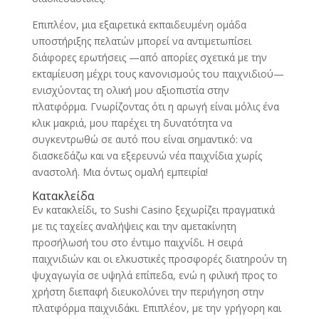
Επιπλέον, μια εξαιρετικά εκπαιδευμένη ομάδα
υποστήριξης πελατών μπορεί να αντιμετωπίσει
διάφορες ερωτήσεις —από απορίες σχετικά με την
εκταμίευση μέχρι τους κανονισμούς του παιχνιδιού—
ενισχύοντας τη ολική μου αξιοπιστία στην
πλατφόρμα. Γνωρίζοντας ότι η αρωγή είναι μόλις ένα
κλικ μακριά, μου παρέχει τη δυνατότητα να
συγκεντρωθώ σε αυτό που είναι σημαντικό: να
διασκεδάζω και να εξερευνώ νέα παιχνίδια χωρίς
αναστολή. Μια όντως ομαλή εμπειρία!
Κατακλείδα
Εν κατακλείδι, το Sushi Casino ξεχωρίζει πραγματικά
με τις ταχείες αναλήψεις και την αμετακίνητη
προσήλωσή του στο έντιμο παιχνίδι. Η σειρά
παιχνιδιών και οι ελκυστικές προσφορές διατηρούν τη
ψυχαγωγία σε υψηλά επίπεδα, ενώ η φιλική προς το
χρήστη διεπαφή διευκολύνει την περιήγηση στην
πλατφόρμα παιχνιδάκι. Επιπλέον, με την γρήγορη και